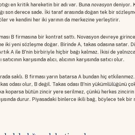
tığı en kritik hareketin bir adı var. Buna
novasyon
deniyor. 
ı son derece sade. İki taraf arasında doğan tek bir sözleşme
ler ve kendini her iki yarının da merkezine yerleştirir.
ması B firmasına bir kontrat sattı. Novasyon devreye girinc
ne iki yeni sözleşme doğar. Birinde A, takas odasına satar. D
rtık A ile B'nin birbiriyle hiçbir bağı kalmaz. İkisi de yalnız
satıcının karşısında alıcı, alıcının karşısında satıcı olur.
rada saklı. B firması yarın batarsa A bundan hiç etkilenmez
kas odası olur, B değil. Takas odası B'nin yükümlülüğünü ço
lka koparsa bütün zincir yere serilmez, çünkü herkes zinciri
şısında durur. Piyasadaki binlerce ikili bağ, böylece tek bi