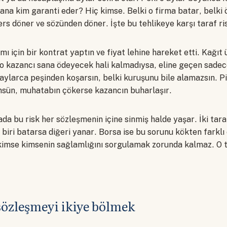
sana kim garanti eder? Hiç kimse. Belki o firma batar, belk
ers döner ve sözünden döner. İşte bu tehlikeye karşı taraf ris
ımı için bir kontrat yaptın ve fiyat lehine hareket etti. Kağı
 o kazancı sana ödeyecek hali kalmadıysa, eline geçen sadece
ylarca peşinden koşarsın, belki kuruşunu bile alamazsın. P
nsün, muhatabın çökerse kazancın buharlaşır.
da bu risk her sözleşmenin içine sinmiş halde yaşar. İki tar
, biri batarsa diğeri yanar. Borsa ise bu sorunu kökten farklı
kimse kimsenin sağlamlığını sorgulamak zorunda kalmaz. O
özleşmeyi ikiye bölmek