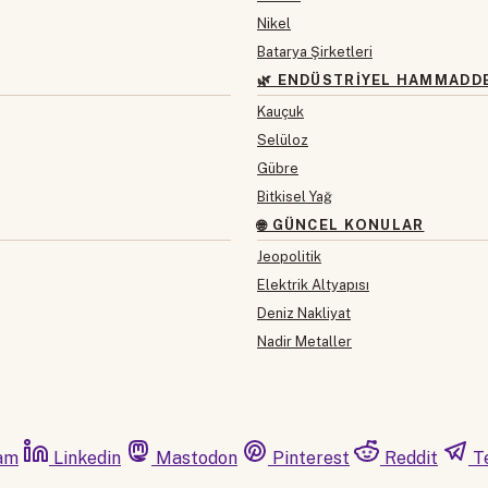
Nikel
Batarya Şirketleri
🌿 ENDÜSTRIYEL HAMMADD
Kauçuk
Selüloz
Gübre
Bitkisel Yağ
🌐 GÜNCEL KONULAR
Jeopolitik
Elektrik Altyapısı
Deniz Nakliyat
Nadir Metaller
am
Linkedin
Mastodon
Pinterest
Reddit
T