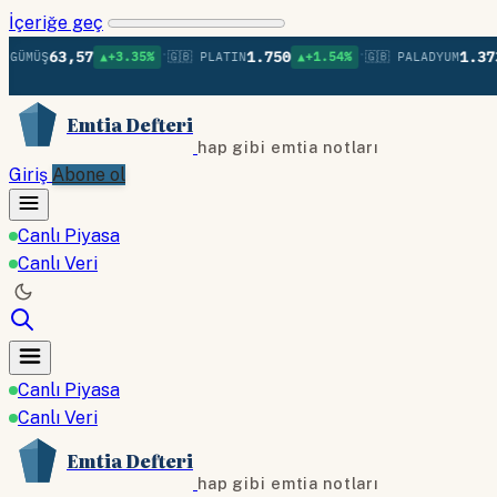
İçeriğe geç
•
•
63,57
1.750
1.373
Ş
▲+3.35%
🇬🇧 PLATIN
▲+1.54%
🇬🇧 PALADYUM
▲+0
Emtia Defteri
hap gibi emtia notları
Giriş
Abone ol
Canlı Piyasa
Canlı Veri
Canlı Piyasa
Canlı Veri
Emtia Defteri
hap gibi emtia notları