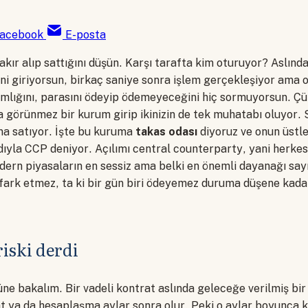
acebook
E-posta
akır alıp sattığını düşün. Karşı tarafta kim oturuyor? Aslınd
ni giriyorsun, birkaç saniye sonra işlem gerçekleşiyor ama 
ğlamlığını, parasını ödeyip ödemeyeceğini hiç sormuyorsun. 
a görünmez bir kurum girip ikinizin de tek muhatabı oluyor.
ona satıyor. İşte bu kuruma
takas odası
diyoruz ve onun üstle
adıyla CCP deniyor. Açılımı central counterparty, yani herkes
odern piyasaların en sessiz ama belki en önemli dayanağı say
 fark etmez, ta ki bir gün biri ödeyemez duruma düşene kada
riski derdi
e bakalım. Bir vadeli kontrat aslında geleceğe verilmiş bir 
at ya da hesaplaşma aylar sonra olur. Peki o aylar boyunca k