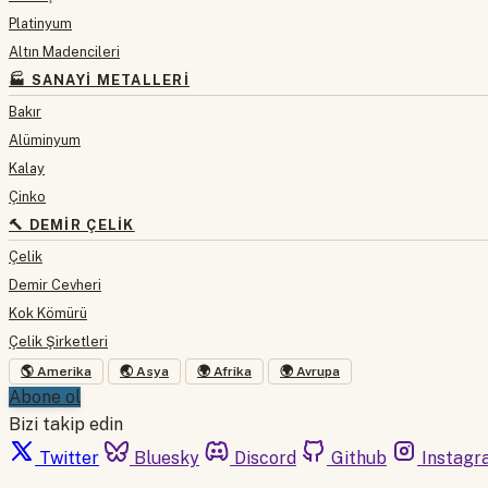
Platinyum
Altın Madencileri
🏭 SANAYI METALLERI
Bakır
Alüminyum
Kalay
Çinko
🔨 DEMIR ÇELIK
Çelik
Demir Cevheri
Kok Kömürü
Çelik Şirketleri
🌎 Amerika
🌏 Asya
🌍 Afrika
🌍 Avrupa
Abone ol
Bizi takip edin
Twitter
Bluesky
Discord
Github
Instagr