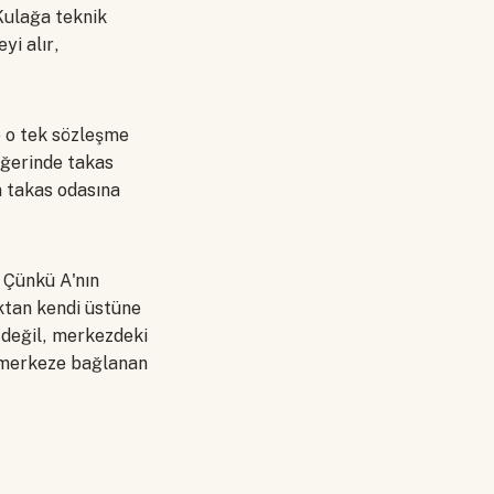
Kulağa teknik
yi alır,
e o tek sözleşme
iğerinde takas
ca takas odasına
. Çünkü A'nın
ktan kendi üstüne
n değil, merkezdeki
r merkeze bağlanan