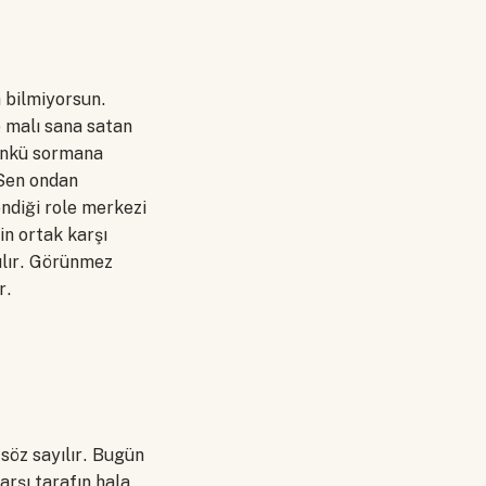
a bilmiyorsun.
o malı sana satan
Çünkü sormana
 Sen ondan
ndiği role merkezi
in ortak karşı
ılır. Görünmez
r.
söz sayılır. Bugün
arşı tarafın hala