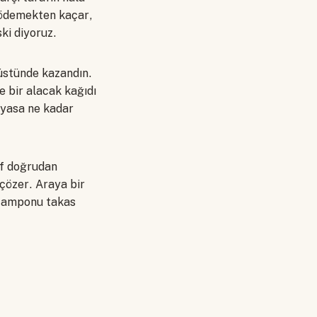
i ödemekten kaçar,
ki diyoruz.
t üstünde kazandın.
 bir alacak kağıdı
iyasa ne kadar
af doğrudan
 çözer. Araya bir
 tamponu takas