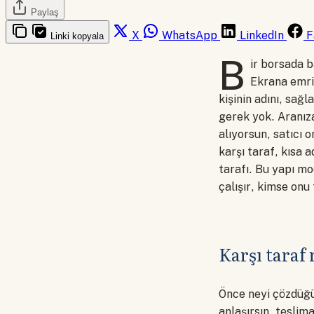
Paylaş
X
WhatsApp
LinkedIn
F
Linki kopyala
B
ir borsada b
Ekrana emri
kişinin adını, sa
gerek yok. Aranız
alıyorsun, satıcı 
karşı taraf, kısa 
tarafı. Bu yapı m
çalışır, kimse onu
Karşı taraf 
Önce neyi çözdüğün
anlaşırsın, teslim