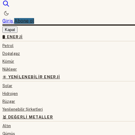
Giriş
Abone ol
Kapat
🛢 ENERJI
Petrol
Doğalgaz
Kömür
Nükleer
☀️ YENILENEBILIR ENERJI
Solar
Hidrojen
Rüzgar
Yenilenebilir Şirketleri
🥇 DEĞERLI METALLER
Altın
Gümüş