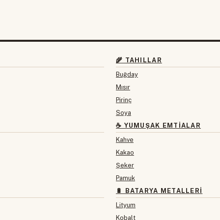
🌾 TAHILLAR
Buğday
Mısır
Pirinç
Soya
☕ YUMUŞAK EMTIALAR
Kahve
Kakao
Şeker
Pamuk
🔋 BATARYA METALLERI
Lityum
Kobalt