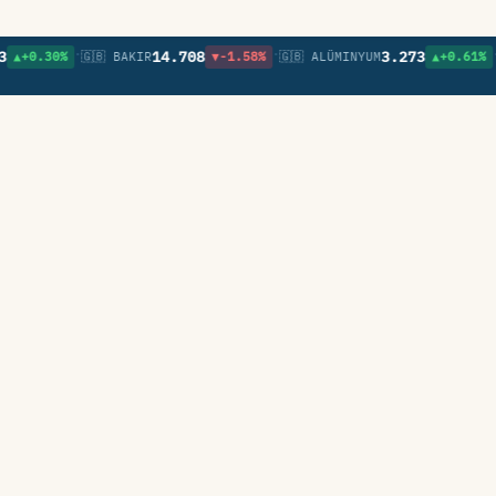
•
•
•
14.708
3.273
.30%
🇬🇧 BAKIR
▼-1.58%
🇬🇧 ALÜMINYUM
▲+0.61%
🇬🇧 