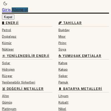
Giriş
Abone ol
Kapat
🛢 ENERJI
🌾 TAHILLAR
Petrol
Buğday
Doğalgaz
Mısır
Kömür
Pirinç
Nükleer
Soya
☀️ YENILENEBILIR ENERJI
☕ YUMUŞAK EMTIALAR
Solar
Kahve
Hidrojen
Kakao
Rüzgar
Şeker
Yenilenebilir Şirketleri
Pamuk
🥇 DEĞERLI METALLER
🔋 BATARYA METALLERI
Altın
Lityum
Gümüş
Kobalt
Platinyum
Nikel