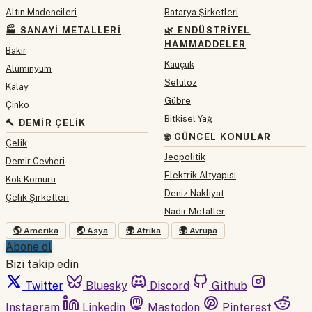
Altın Madencileri
Batarya Şirketleri
🏭 SANAYI METALLERI
🌿 ENDÜSTRIYEL
HAMMADDELER
Bakır
Kauçuk
Alüminyum
Selüloz
Kalay
Gübre
Çinko
Bitkisel Yağ
🔨 DEMIR ÇELIK
🌐 GÜNCEL KONULAR
Çelik
Jeopolitik
Demir Cevheri
Elektrik Altyapısı
Kok Kömürü
Deniz Nakliyat
Çelik Şirketleri
Nadir Metaller
🌎 Amerika
🌏 Asya
🌍 Afrika
🌍 Avrupa
Abone ol
Bizi takip edin
Twitter
Bluesky
Discord
Github
Instagram
Linkedin
Mastodon
Pinterest