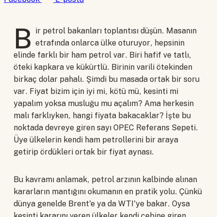
B
ir petrol bakanları toplantısı düşün. Masanın
etrafında onlarca ülke oturuyor, hepsinin
elinde farklı bir ham petrol var. Biri hafif ve tatlı,
öteki kapkara ve kükürtlü. Birinin varili ötekinden
birkaç dolar pahalı. Şimdi bu masada ortak bir soru
var. Fiyat bizim için iyi mi, kötü mü, kesinti mi
yapalım yoksa musluğu mu açalım? Ama herkesin
malı farklıyken, hangi fiyata bakacaklar? İşte bu
noktada devreye giren sayı OPEC Referans Sepeti.
Üye ülkelerin kendi ham petrollerini bir araya
getirip ördükleri ortak bir fiyat aynası.
Bu kavramı anlamak, petrol arzının kalbinde alınan
kararların mantığını okumanın en pratik yolu. Çünkü
dünya genelde Brent'e ya da WTI'ye bakar. Oysa
kesinti kararını veren ülkeler kendi cebine giren