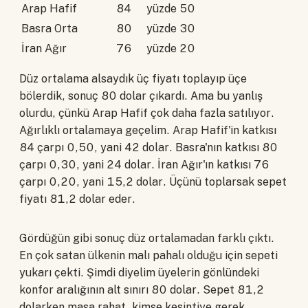
Arap Hafif
84
yüzde 50
Basra Orta
80
yüzde 30
İran Ağır
76
yüzde 20
Düz ortalama alsaydık üç fiyatı toplayıp üçe
bölerdik, sonuç 80 dolar çıkardı. Ama bu yanlış
olurdu, çünkü Arap Hafif çok daha fazla satılıyor.
Ağırlıklı ortalamaya geçelim. Arap Hafif'in katkısı
84 çarpı 0,50, yani 42 dolar. Basra'nın katkısı 80
çarpı 0,30, yani 24 dolar. İran Ağır'ın katkısı 76
çarpı 0,20, yani 15,2 dolar. Üçünü toplarsak sepet
fiyatı 81,2 dolar eder.
Gördüğün gibi sonuç düz ortalamadan farklı çıktı.
En çok satan ülkenin malı pahalı olduğu için sepeti
yukarı çekti. Şimdi diyelim üyelerin gönlündeki
konfor aralığının alt sınırı 80 dolar. Sepet 81,2
dolarken masa rahat, kimse kesintiye gerek