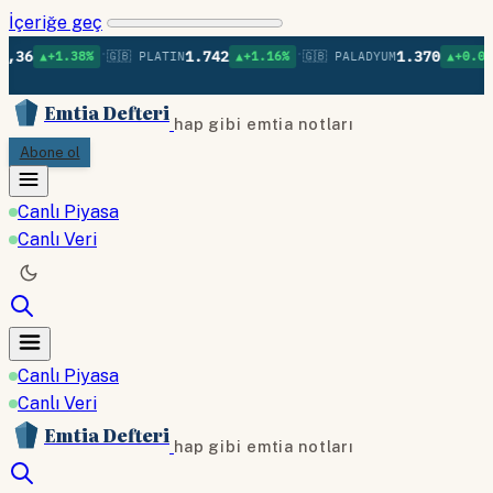
İçeriğe geç
•
•
•
1.742
1.370
.38%
🇬🇧 PLATIN
▲+1.16%
🇬🇧 PALADYUM
▲+0.09%
🇬🇧 B
Emtia Defteri
hap gibi emtia notları
Abone ol
Canlı Piyasa
Canlı Veri
Canlı Piyasa
Canlı Veri
Emtia Defteri
hap gibi emtia notları