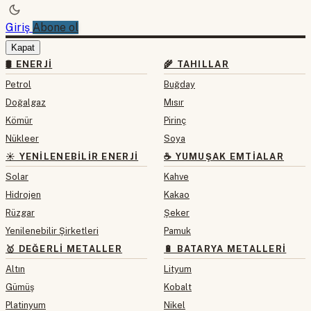
Giriş
Abone ol
Kapat
🛢 ENERJI
🌾 TAHILLAR
Petrol
Buğday
Doğalgaz
Mısır
Kömür
Pirinç
Nükleer
Soya
☀️ YENILENEBILIR ENERJI
☕ YUMUŞAK EMTIALAR
Solar
Kahve
Hidrojen
Kakao
Rüzgar
Şeker
Yenilenebilir Şirketleri
Pamuk
🥇 DEĞERLI METALLER
🔋 BATARYA METALLERI
Altın
Lityum
Gümüş
Kobalt
Platinyum
Nikel