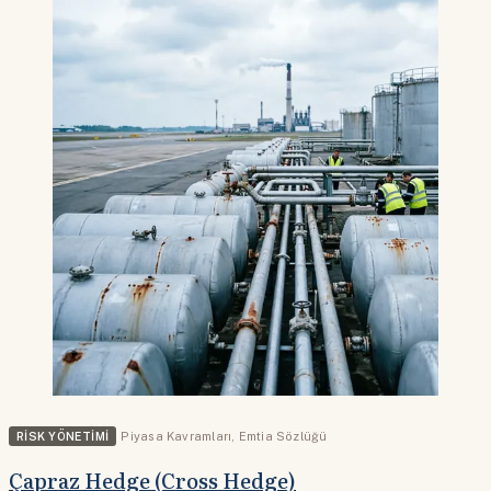
RISK YÖNETIMI
Piyasa Kavramları
,
Emtia Sözlüğü
Çapraz Hedge (Cross Hedge)