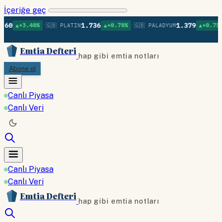
İçeriğe geç
•
•
•
1.736
1.379
40%
🇬🇧 PLATIN
▲+0.78%
🇬🇧 PALADYUM
▲+0.75%
🇬🇧 BA
Emtia Defteri
hap gibi emtia notları
Abone ol
Canlı Piyasa
Canlı Veri
Canlı Piyasa
Canlı Veri
Emtia Defteri
hap gibi emtia notları