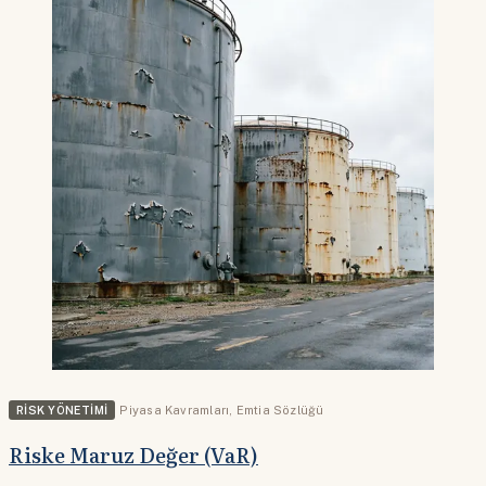
RISK YÖNETIMI
Piyasa Kavramları
,
Emtia Sözlüğü
Riske Maruz Değer (VaR)