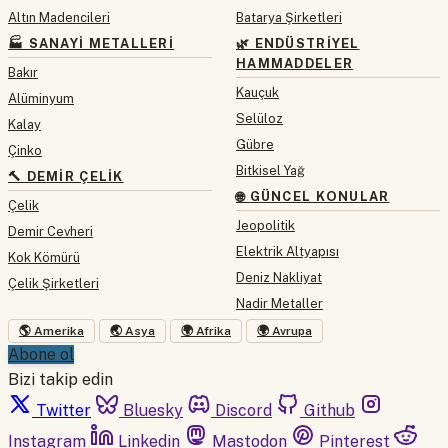
Altın Madencileri
Batarya Şirketleri
🏭 SANAYI METALLERI
🌿 ENDÜSTRIYEL
HAMMADDELER
Bakır
Kauçuk
Alüminyum
Selüloz
Kalay
Gübre
Çinko
Bitkisel Yağ
🔨 DEMIR ÇELIK
🌐 GÜNCEL KONULAR
Çelik
Jeopolitik
Demir Cevheri
Elektrik Altyapısı
Kok Kömürü
Deniz Nakliyat
Çelik Şirketleri
Nadir Metaller
🌎 Amerika
🌏 Asya
🌍 Afrika
🌍 Avrupa
Abone ol
Bizi takip edin
Twitter
Bluesky
Discord
Github
Instagram
Linkedin
Mastodon
Pinterest