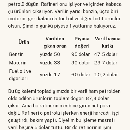
petrolü düşün. Rafineri onu işliyor ve içinden kabaca
şu ürünleri çıkarıyor. Varilin yarısı benzin, üçte biri
motorin, geri kalanı da fuel oil ve diğer hafif ürünler
olsun. Şimdi o günkü piyasa fiyatlarına bakıyoruz.
Varilden
Piyasa
Varil başına
Ürün
çıkan oran
değeri
katkı
Benzin
yüzde 50
95 dolar
47,5 dolar
Motorin
yüzde 33
90 dolar
29,7 dolar
Fuel oil ve
yüzde 17
60 dolar
10,2 dolar
diğerleri
Bu üç kalemi topladığımızda bir varil ham petrolden
elde edilen ürünlerin toplam değeri 87,4 dolar
çıkar. Ama bu rafinerinin cebine giren net para
değil. Rafineri o petrolü işlerken enerji harcadı, işçi
çalıştırdı, bakım yaptı. Diyelim bu işleme masrafı
varil başına 5 dolar tuttu. Bir de rafinerinin işini