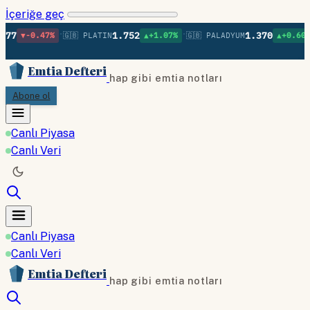
İçeriğe geç
•
•
•
1.752
1.370
47%
🇬🇧 PLATIN
▲+1.07%
🇬🇧 PALADYUM
▲+0.60%
🇬🇧 BA
Emtia Defteri
hap gibi emtia notları
Abone ol
Canlı Piyasa
Canlı Veri
Canlı Piyasa
Canlı Veri
Emtia Defteri
hap gibi emtia notları