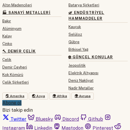
Altın Madencileri
Batarya Şirketleri
🏭 SANAYI METALLERI
🌿 ENDÜSTRIYEL
HAMMADDELER
Bakır
Kauçuk
Alüminyum
Selüloz
Kalay
Gübre
Çinko
Bitkisel Yağ
🔨 DEMIR ÇELIK
🌐 GÜNCEL KONULAR
Çelik
Jeopolitik
Demir Cevheri
Elektrik Altyapısı
Kok Kömürü
Deniz Nakliyat
Çelik Şirketleri
Nadir Metaller
🌎 Amerika
🌏 Asya
🌍 Afrika
🌍 Avrupa
Abone ol
Bizi takip edin
Twitter
Bluesky
Discord
Github
Instagram
Linkedin
Mastodon
Pinterest