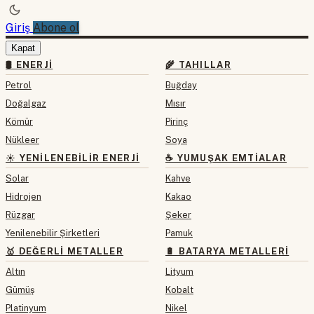
Giriş
Abone ol
Kapat
🛢 ENERJI
🌾 TAHILLAR
Petrol
Buğday
Doğalgaz
Mısır
Kömür
Pirinç
Nükleer
Soya
☀️ YENILENEBILIR ENERJI
☕ YUMUŞAK EMTIALAR
Solar
Kahve
Hidrojen
Kakao
Rüzgar
Şeker
Yenilenebilir Şirketleri
Pamuk
🥇 DEĞERLI METALLER
🔋 BATARYA METALLERI
Altın
Lityum
Gümüş
Kobalt
Platinyum
Nikel