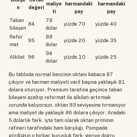
maliye
harmandaki
harmandaki
n
değeri
ti
pay
pay
Taban
78
84
yüzde 70
yüzde 40
bileşen
dolar
Refor
88
95
yüzde 20
yüzde 35
mat
dolar
94
Alkilat
96
yüzde 10
yüzde 25
dolar
Bu tabloda normal benzinin oktanı kabaca 87
çıkıyor ve harman maliyeti varil başına yaklaşık 81
dolara oturuyor. Premium tarafına geçince taban
bileşeni azaltıp reformat ile alkilatı artırmak
zorunda kalıyorsun, oktan 93 seviyesine tırmanıyor
ama maliyet de yaklaşık 86 dolara çıkıyor. Aradaki
5 dolarlık fark, işte tam olarak oktan priminin
rafineri tarafındaki ham karşılığı. Pompada
gördüğün o birkaç kuruşluk fark, geriye doğru