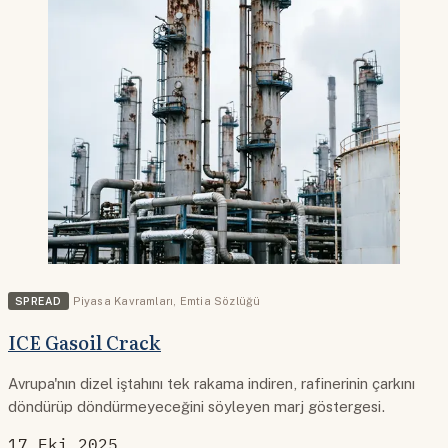
SPREAD
Piyasa Kavramları
,
Emtia Sözlüğü
ICE Gasoil Crack
Avrupa'nın dizel iştahını tek rakama indiren, rafinerinin çarkını
döndürüp döndürmeyeceğini söyleyen marj göstergesi.
17 Eki 2025