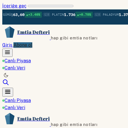
İçeriğe geç
•
•
63,60
1.736
1.379
Ş
▲+3.40%
🇬🇧 PLATIN
▲+0.78%
🇬🇧 PALADYUM
▲+0
Emtia Defteri
hap gibi emtia notları
Giriş
Abone ol
Canlı Piyasa
Canlı Veri
Canlı Piyasa
Canlı Veri
Emtia Defteri
hap gibi emtia notları