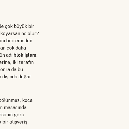
nde çok büyük bir
 koyarsan ne olur?
mını bitiremeden
dan çok daha
mün adı
blok işlem
.
ine, iki tarafın
sonra da bu
n dışında doğar
 bölünmez, koca
nın masasında
yasanın gözü
ir alışveriş.