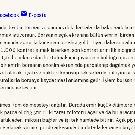
acebook
E-posta
inde dev bir fon var ve önümüzdeki haftalarda bakır vadelisi
rmak istiyorsun. Borsanın açık ekranına bütün emrini birden
 anında görür ki kocaman bir alıcı geldi, fiyat daha sen alı
 1.000 kontrat almak isterken, son kontratlarını ilk aldığın
. İşte bu çıkmazdan kurtulmak için piyasanın bulduğu çözü
bir emrin borsanın anonim ekranında parçalanıp dağılmak yer
zel olarak fiyatı ve miktarı konuşup tek seferde anlaşması, 
kurallarla borsaya kaydetmesi anlamına gelir. İşlem borsanı
rinde nefes alır.
limesi tam da meseleyi anlatır. Burada emir küçük dilimlere
ek parça el değiştirir. İki taraf telefonu açar ya da bir aracı
zarlık eder, miktarı bağlar ve işi tek hamlede bitirir. Açık pi
a akmak yerine, perde arkasında bir defada kapanan büyük b