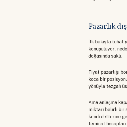
Pazarlık dış
İlk bakışta tuhaf 
konuşuluyor, neden
doğasında saklı.
Fiyat pazarlığı bo
koca bir pozisyon
yönüyle tezgah üst
Ama anlaşma kapan
miktarı belirli bi
kendi defterine ge
teminat hesapları 