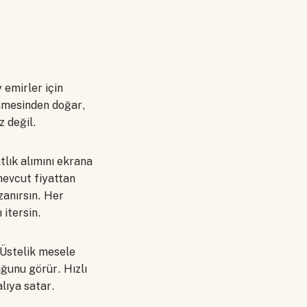
 emirler için
kişmesinden doğar,
z değil.
lık alımını ekrana
mevcut fiyattan
zanırsın. Her
 itersin.
 Üstelik mesele
uğunu görür. Hızlı
lıya satar.