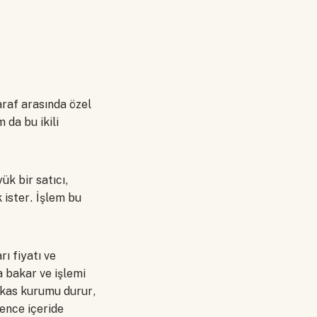
araf arasında özel
 da bu ikili
ük bir satıcı,
ister. İşlem bu
ı fiyatı ve
a bakar ve işlemi
takas kurumu durur,
vence içeride