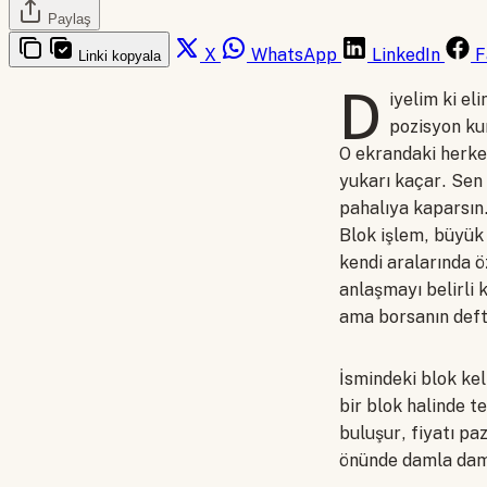
Paylaş
X
WhatsApp
LinkedIn
F
Linki kopyala
D
iyelim ki el
pozisyon ku
O ekrandaki herkes
yukarı kaçar. Sen
pahalıya kaparsın
Blok işlem, büyük 
kendi aralarında ö
anlaşmayı belirli 
ama borsanın defte
İsmindeki blok ke
bir blok halinde t
buluşur, fiyatı pa
önünde damla daml