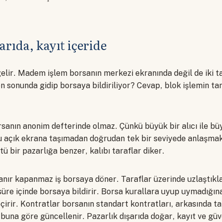
arıda, kayıt içeride
gelir. Madem işlem borsanın merkezi ekranında değil de iki t
 sonunda gidip borsaya bildiriliyor? Cevap, blok işlemin tam
rsanın anonim defterinde olmaz. Çünkü büyük bir alıcı ile büy
u açık ekrana taşımadan doğrudan tek bir seviyede anlaşmak 
ü bir pazarlığa benzer, kalıbı taraflar diker.
ır kapanmaz iş borsaya döner. Taraflar üzerinde uzlaştıklar
r süre içinde borsaya bildirir. Borsa kurallara uyup uymadığın
çirir. Kontratlar borsanın standart kontratları, arkasında 
buna göre güncellenir. Pazarlık dışarıda doğar, kayıt ve gü