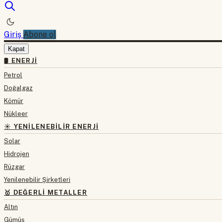
Giriş
Abone ol
Kapat
🛢 ENERJI
Petrol
Doğalgaz
Kömür
Nükleer
☀️ YENILENEBILIR ENERJI
Solar
Hidrojen
Rüzgar
Yenilenebilir Şirketleri
🥇 DEĞERLI METALLER
Altın
Gümüş