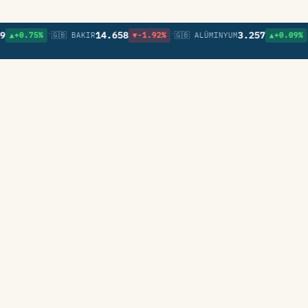
•
•
•
14.658
3.257
.75%
🇬🇧 BAKIR
▼-1.92%
🇬🇧 ALÜMINYUM
▲+0.09%
🇬🇧 