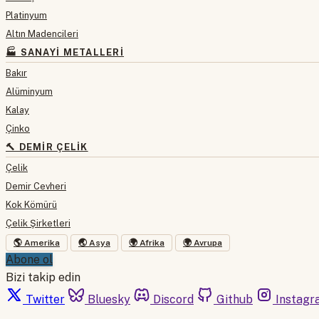
Platinyum
Altın Madencileri
🏭 SANAYI METALLERI
Bakır
Alüminyum
Kalay
Çinko
🔨 DEMIR ÇELIK
Çelik
Demir Cevheri
Kok Kömürü
Çelik Şirketleri
🌎 Amerika
🌏 Asya
🌍 Afrika
🌍 Avrupa
Abone ol
Bizi takip edin
Twitter
Bluesky
Discord
Github
Instagr