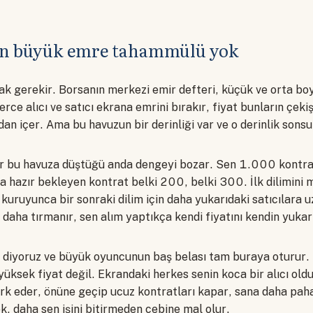
ın büyük emre tahammülü yok
k gerekir. Borsanın merkezi emir defteri, küçük ve orta boy
nlerce alıcı ve satıcı ekrana emrini bırakır, fiyat bunların çe
an içer. Ama bu havuzun bir derinliği var ve o derinlik sonsu
r bu havuza düştüğü anda dengeyi bozar. Sen 1.000 kontrat
 hazır bekleyen kontrat belki 200, belki 300. İlk dilimini 
 kuruyunca bir sonraki dilim için daha yukarıdaki satıcılara u
 daha tırmanır, sen alım yaptıkça kendi fiyatını kendin yukarı
i diyoruz ve büyük oyuncunun baş belası tam buraya oturur.
yüksek fiyat değil. Ekrandaki herkes senin koca bir alıcı old
rk eder, önüne geçip ucuz kontratları kapar, sana daha paha
k, daha sen işini bitirmeden cebine mal olur.