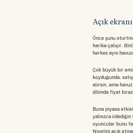
Açık ekran
Önce şunu oturtma
harika çalışır. Bi
herkes aynı havuzd
Çok büyük bir emi
koyduğunda, satışa
alırsın, ama havuz
dilimde fiyat biraz
Buna piyasa etkis
yalnızca ödediğin 
oyuncular bunu fa
Niyetini açık etme