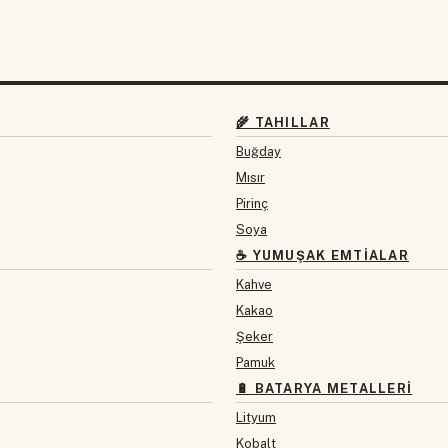
🌾 TAHILLAR
Buğday
Mısır
Pirinç
Soya
☕ YUMUŞAK EMTIALAR
Kahve
Kakao
Şeker
Pamuk
🔋 BATARYA METALLERI
Lityum
Kobalt