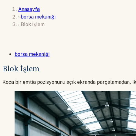
Anasayfa
›
borsa mekaniği
›
Blok İşlem
borsa mekaniği
Blok İşlem
Koca bir emtia pozisyonunu açık ekranda parçalamadan, iki t