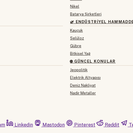
Nikel
Batarya Şirketleri
🌿 ENDÜSTRIYEL HAMMADD
Kauçuk
Selüloz
Gübre
Bitkisel Yağ
🌐 GÜNCEL KONULAR
Jeopolitik
Elektrik Altyapısı
Deniz Nakliyat
Nadir Metaller
am
Linkedin
Mastodon
Pinterest
Reddit
T