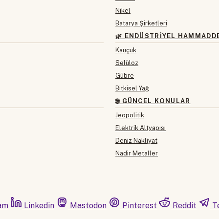
Nikel
Batarya Şirketleri
🌿 ENDÜSTRIYEL HAMMADD
Kauçuk
Selüloz
Gübre
Bitkisel Yağ
🌐 GÜNCEL KONULAR
Jeopolitik
Elektrik Altyapısı
Deniz Nakliyat
Nadir Metaller
am
Linkedin
Mastodon
Pinterest
Reddit
T