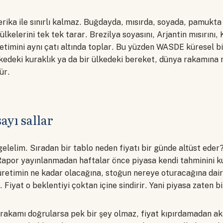
ika ile sınırlı kalmaz. Buğdayda, mısırda, soyada, pamukt
 ülkelerini tek tek tarar. Brezilya soyasını, Arjantin mısırını,
etimini aynı çatı altında toplar. Bu yüzden WASDE küresel b
lkedeki kuraklık ya da bir ülkedeki bereket, dünya rakamına n
ür.
ayı sallar
gelelim. Sıradan bir tablo neden fiyatı bir günde altüst ede
Rapor yayınlanmadan haftalar önce piyasa kendi tahminini ku
 üretimin ne kadar olacağına, stoğun nereye oturacağına dair
. Fiyat o beklentiyi çoktan içine sindirir. Yani piyasa zaten 
rakamı doğrularsa pek bir şey olmaz, fiyat kıpırdamadan a