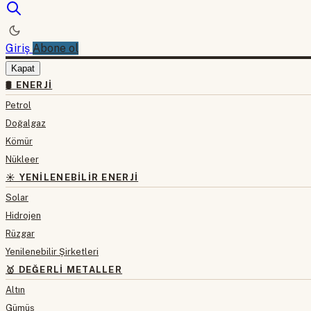
Giriş
Abone ol
Kapat
🛢 ENERJI
Petrol
Doğalgaz
Kömür
Nükleer
☀️ YENILENEBILIR ENERJI
Solar
Hidrojen
Rüzgar
Yenilenebilir Şirketleri
🥇 DEĞERLI METALLER
Altın
Gümüş