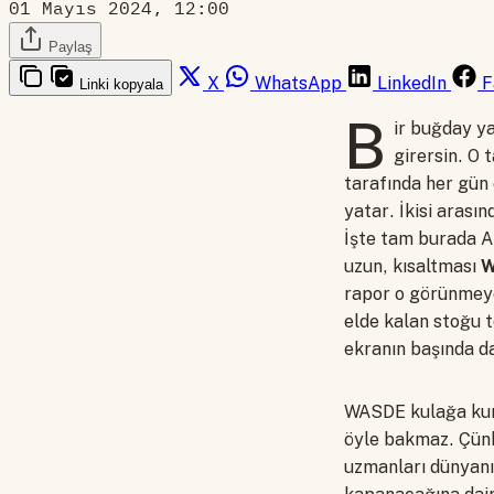
01 Mayıs 2024, 12:00
Paylaş
X
WhatsApp
LinkedIn
F
Linki kopyala
B
ir buğday ya
girersin. O 
tarafında her gün
yatar. İkisi arası
İşte tam burada Am
uzun, kısaltması
W
rapor o görünmeye
elde kalan stoğu te
ekranın başında d
WASDE kulağa kuru 
öyle bakmaz. Çünk
uzmanları dünyanı