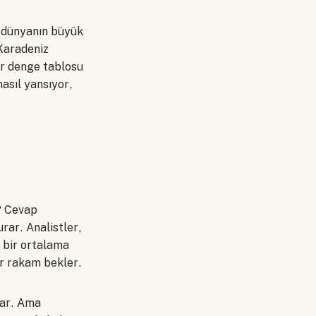
a dünyanın büyük
 Karadeniz
ir denge tablosu
asıl yansıyor,
r? Cevap
rar. Analistler,
 bir ortalama
bir rakam bekler.
kar. Ama