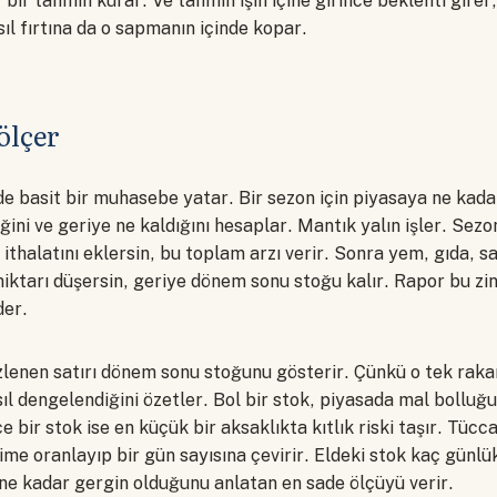
bir tahmin kurar. Ve tahmin işin içine girince beklenti girer,
ıl fırtına da o sapmanın içinde kopar.
ölçer
 basit bir muhasebe yatar. Bir sezon için piyasaya ne kadar
iğini ve geriye ne kaldığını hesaplar. Mantık yalın işler. Se
e ithalatını eklersin, bu toplam arzı verir. Sonra yem, gıda, s
ktarı düşersin, geriye dönem sonu stoğu kalır. Rapor bu zinc
der.
lenen satırı dönem sonu stoğunu gösterir. Çünkü o tek rakam
l dengelendiğini özetler. Bol bir stok, piyasada mal bolluğu 
e bir stok ise en küçük bir aksaklıkta kıtlık riski taşır. Tüc
me oranlayıp bir gün sayısına çevirir. Eldeki stok kaç günlü
 ne kadar gergin olduğunu anlatan en sade ölçüyü verir.