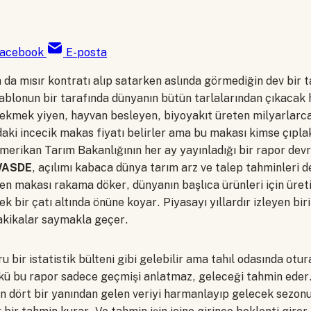
acebook
E-posta
 da mısır kontratı alıp satarken aslında görmediğin dev bir 
tablonun bir tarafında dünyanın bütün tarlalarından çıkacak 
 ekmek yiyen, hayvan besleyen, biyoyakıt üreten milyarlarca
ndaki incecik makas fiyatı belirler ama bu makası kimse çıpl
erikan Tarım Bakanlığının her ay yayınladığı bir rapor devr
ASDE
, açılımı kabaca dünya tarım arz ve talep tahminleri 
n makası rakama döker, dünyanın başlıca ürünleri için üreti
k bir çatı altında önüne koyar. Piyasayı yıllardır izleyen biri
akikalar saymakla geçer.
bir istatistik bülteni gibi gelebilir ama tahıl odasında otu
ü bu rapor sadece geçmişi anlatmaz, geleceği tahmin eder.
n dört bir yanından gelen veriyi harmanlayıp gelecek sezonu