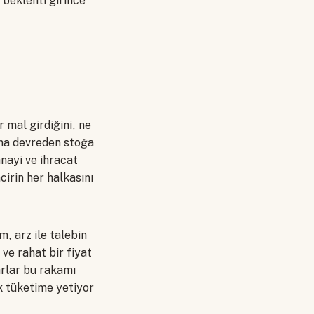
 beklenti girince
 mal girdiğini, ne
zona devreden stoğa
anayi ve ihracat
irin her halkasını
, arz ile talebin
ve rahat bir fiyat
carlar bu rakamı
k tüketime yetiyor