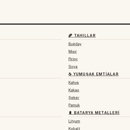
🌾 TAHILLAR
Buğday
Mısır
Pirinç
Soya
☕ YUMUŞAK EMTIALAR
Kahve
Kakao
Şeker
Pamuk
🔋 BATARYA METALLERI
Lityum
Kobalt