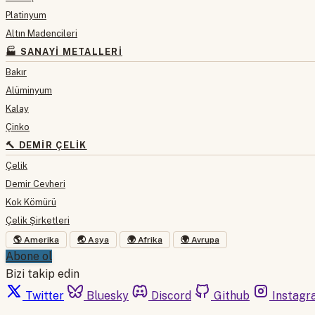
Platinyum
Altın Madencileri
🏭 SANAYI METALLERI
Bakır
Alüminyum
Kalay
Çinko
🔨 DEMIR ÇELIK
Çelik
Demir Cevheri
Kok Kömürü
Çelik Şirketleri
🌎 Amerika
🌏 Asya
🌍 Afrika
🌍 Avrupa
Abone ol
Bizi takip edin
Twitter
Bluesky
Discord
Github
Instagr