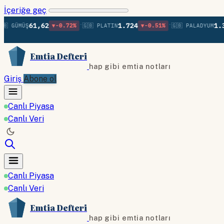
İçeriğe geç
•
•
61,62
1.724
1.370
ÜMÜŞ
▼-0.72%
🇬🇧 PLATIN
▼-0.51%
🇬🇧 PALADYUM
▲
Emtia Defteri
hap gibi emtia notları
Giriş
Abone ol
Canlı Piyasa
Canlı Veri
Canlı Piyasa
Canlı Veri
Emtia Defteri
hap gibi emtia notları