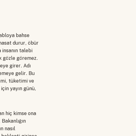
tabloya bahse
hasat durur, öbür
 insanın talebi
ak gözle göremez.
eye girer. Adı
demeye gelir. Bu
mi, tüketimi ve
 için yayın günü,
ran hiç kimse ona
 Bakanlığın
n nasıl