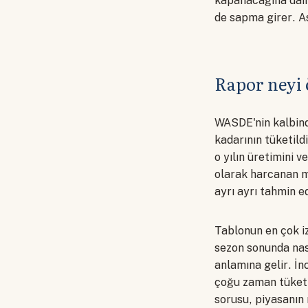
kapanacağına dair 
de sapma girer. As
Rapor neyi 
WASDE'nin kalbinde
kadarının tüketild
o yılın üretimini v
olarak harcanan mi
ayrı ayrı tahmin e
Tablonun en çok iz
sezon sonunda nası
anlamına gelir. İnc
çoğu zaman tüketi
sorusu, piyasanın