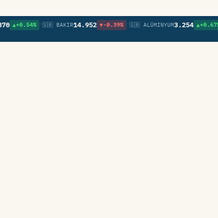
•
•
•
14.952
3.254
+0.54%
🇬🇧 BAKIR
▼-0.39%
🇬🇧 ALÜMINYUM
▲+0.67%
🇬