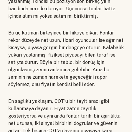
yaslanmış. İkincisi bu pozisyon son birkaç yılın
bandında nerede duruyor. Üçüncüsü fonlar hafta
içinde alım mı yoksa satım mı biriktirmiş.
Bu üç katman birleşince bir hikaye çıkar. Fonlar
rekor düzeyde net uzun, ticari oyuncular ise ağır net
kısaysa, piyasa gergin bir dengeye oturur. Kalabalık
yukarı yaslanmış, fiziksel piyasayı bilen taraf ise
satışta durur. Böyle bir tablo, bir dönüş için
olgunlaşmış zemin anlamına gelebilir. Ama bu
zeminin ne zaman harekete geçeceğini rapor
söylemez, onu fiyatın kendisi belli eder.
En sağlıklı yaklaşım, COT'u bir teyit aracı gibi
kullanmaya dayanır. Fiyat zaten zayıflık
gösteriyorsa ve aynı anda fonlar tarihi bir aşırılıkta
net uzunsa, iki sinyal birbirini doğrular ve güvenin
artar. Tek başına COT'a dayanıp piyasaya karşı