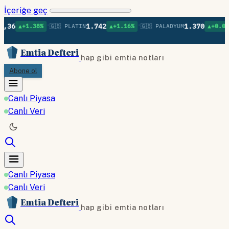
İçeriğe geç
•
•
•
1.742
1.370
.38%
🇬🇧 PLATIN
▲+1.16%
🇬🇧 PALADYUM
▲+0.09%
🇬🇧 B
Emtia Defteri
hap gibi emtia notları
Abone ol
Canlı Piyasa
Canlı Veri
Canlı Piyasa
Canlı Veri
Emtia Defteri
hap gibi emtia notları