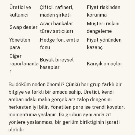
Üretici ve
Çiftçi, rafineri,
Fiyat riskinden
kullanıcı
maden şirketi
korunma
Aracı bankalar,
Müşteri riskini
Swap dealer
türev satıcıları
dengeleme
Yönetilen
Hedge fon, emtia
Fiyat yönünden
para
fonu
kazanç
Diğer
Büyük bireysel
raporlananla
Karışık amaçlar
hesaplar
r
Bu döküm neden önemli? Çünkü her grup farklı bir
bilgiye ve farklı bir amaca sahip. Üretici, kendi
ambarındaki malın gerçek arz talep dengesini
herkesten iyi bilir. Yönetilen para ise trendi kovalar,
momentuma yaslanır. İki grubun aynı anda zıt
yönlere yaslanması, bir gerilim biriktiğinin işareti
olabilir.