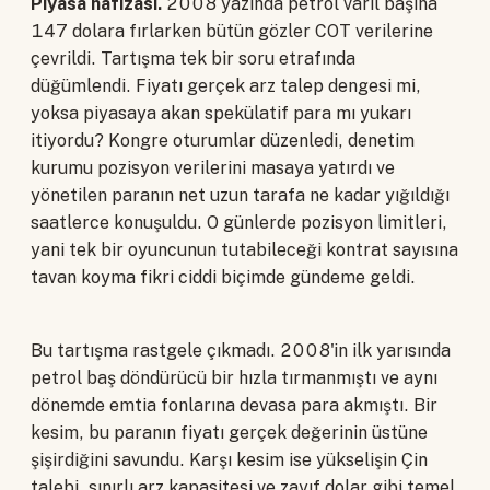
Piyasa hafızası.
2008 yazında petrol varil başına
147 dolara fırlarken bütün gözler COT verilerine
çevrildi. Tartışma tek bir soru etrafında
düğümlendi. Fiyatı gerçek arz talep dengesi mi,
yoksa piyasaya akan spekülatif para mı yukarı
itiyordu? Kongre oturumlar düzenledi, denetim
kurumu pozisyon verilerini masaya yatırdı ve
yönetilen paranın net uzun tarafa ne kadar yığıldığı
saatlerce konuşuldu. O günlerde pozisyon limitleri,
yani tek bir oyuncunun tutabileceği kontrat sayısına
tavan koyma fikri ciddi biçimde gündeme geldi.
Bu tartışma rastgele çıkmadı. 2008'in ilk yarısında
petrol baş döndürücü bir hızla tırmanmıştı ve aynı
dönemde emtia fonlarına devasa para akmıştı. Bir
kesim, bu paranın fiyatı gerçek değerinin üstüne
şişirdiğini savundu. Karşı kesim ise yükselişin Çin
talebi, sınırlı arz kapasitesi ve zayıf dolar gibi temel