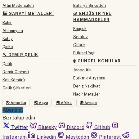
Altın Madencileri
Batarya Şirketleri
🏭 SANAYI METALLERI
🌿 ENDÜSTRIYEL
HAMMADDELER
Bakır
Kauçuk
Alüminyum
Selüloz
Kalay
Gübre
Çinko
Bitkisel Yağ
🔨 DEMIR ÇELIK
🌐 GÜNCEL KONULAR
Çelik
Jeopolitik
Demir Cevheri
Elektrik Altyapısı
Kok Kömürü
Deniz Nakliyat
Çelik Şirketleri
Nadir Metaller
🌎 Amerika
🌏 Asya
🌍 Afrika
🌍 Avrupa
Abone ol
Bizi takip edin
Twitter
Bluesky
Discord
Github
Instagram
Linkedin
Mastodon
Pinterest