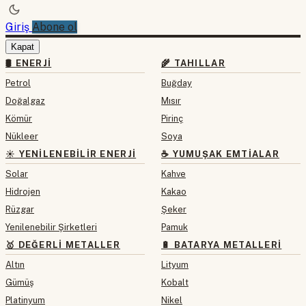
Giriş
Abone ol
Kapat
🛢 ENERJI
🌾 TAHILLAR
Petrol
Buğday
Doğalgaz
Mısır
Kömür
Pirinç
Nükleer
Soya
☀️ YENILENEBILIR ENERJI
☕ YUMUŞAK EMTIALAR
Solar
Kahve
Hidrojen
Kakao
Rüzgar
Şeker
Yenilenebilir Şirketleri
Pamuk
🥇 DEĞERLI METALLER
🔋 BATARYA METALLERI
Altın
Lityum
Gümüş
Kobalt
Platinyum
Nikel