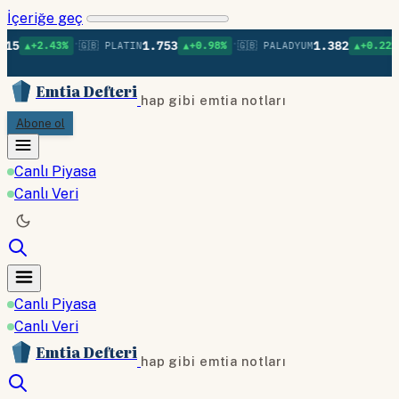
İçeriğe geç
•
•
•
1.753
1.382
3%
🇬🇧 PLATIN
▲+0.98%
🇬🇧 PALADYUM
▲+0.22%
🇬🇧 BAK
Emtia Defteri
hap gibi emtia notları
Abone ol
Canlı Piyasa
Canlı Veri
Canlı Piyasa
Canlı Veri
Emtia Defteri
hap gibi emtia notları