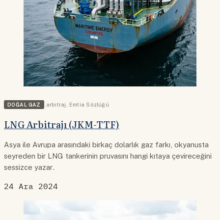
DOĞAL GAZ
arbitraj
,
Emtia Sözlüğü
LNG Arbitrajı (JKM-TTF)
Asya ile Avrupa arasındaki birkaç dolarlık gaz farkı, okyanusta
seyreden bir LNG tankerinin pruvasını hangi kıtaya çevireceğini
sessizce yazar.
24 Ara 2024