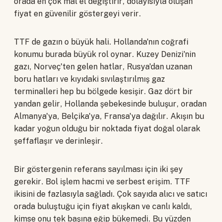
orada en çok mal el değiştirir, dolayısıyla oluşan
fiyat en güvenilir göstergeyi verir.
TTF de gazın o büyük hali. Hollanda'nın coğrafi
konumu burada büyük rol oynar. Kuzey Denizi'nin
gazı, Norveç'ten gelen hatlar, Rusya'dan uzanan
boru hatları ve kıyıdaki sıvılaştırılmış gaz
terminalleri hep bu bölgede kesişir. Gaz dört bir
yandan gelir, Hollanda şebekesinde buluşur, oradan
Almanya'ya, Belçika'ya, Fransa'ya dağılır. Akışın bu
kadar yoğun olduğu bir noktada fiyat doğal olarak
şeffaflaşır ve derinleşir.
Bir göstergenin referans sayılması için iki şey
gerekir. Bol işlem hacmi ve serbest erişim. TTF
ikisini de fazlasıyla sağladı. Çok sayıda alıcı ve satıcı
orada buluştuğu için fiyat akışkan ve canlı kaldı,
kimse onu tek başına eğip bükemedi. Bu yüzden