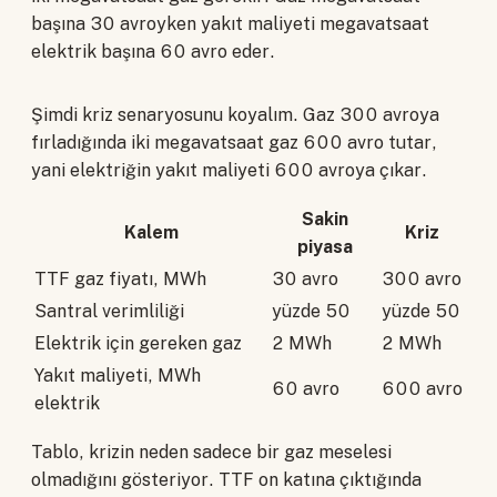
başına 30 avroyken yakıt maliyeti megavatsaat
elektrik başına 60 avro eder.
Şimdi kriz senaryosunu koyalım. Gaz 300 avroya
fırladığında iki megavatsaat gaz 600 avro tutar,
yani elektriğin yakıt maliyeti 600 avroya çıkar.
Sakin
Kalem
Kriz
piyasa
TTF gaz fiyatı, MWh
30 avro
300 avro
Santral verimliliği
yüzde 50
yüzde 50
Elektrik için gereken gaz
2 MWh
2 MWh
Yakıt maliyeti, MWh
60 avro
600 avro
elektrik
Tablo, krizin neden sadece bir gaz meselesi
olmadığını gösteriyor. TTF on katına çıktığında