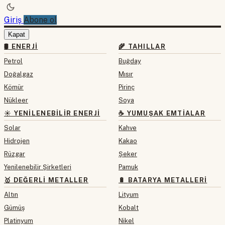
Giriş
Abone ol
Kapat
🛢 ENERJI
🌾 TAHILLAR
Petrol
Buğday
Doğalgaz
Mısır
Kömür
Pirinç
Nükleer
Soya
☀️ YENILENEBILIR ENERJI
☕ YUMUŞAK EMTIALAR
Solar
Kahve
Hidrojen
Kakao
Rüzgar
Şeker
Yenilenebilir Şirketleri
Pamuk
🥇 DEĞERLI METALLER
🔋 BATARYA METALLERI
Altın
Lityum
Gümüş
Kobalt
Platinyum
Nikel