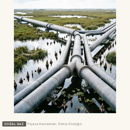
DOĞAL GAZ
Piyasa Kavramları
,
Emtia Sözlüğü