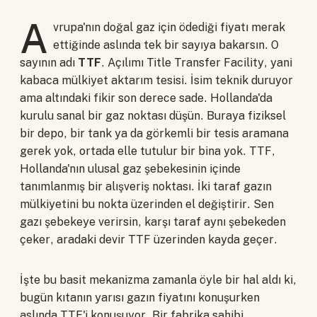
A
vrupa'nın doğal gaz için ödediği fiyatı merak
ettiğinde aslında tek bir sayıya bakarsın. O
sayının adı
TTF
. Açılımı Title Transfer Facility, yani
kabaca mülkiyet aktarım tesisi. İsim teknik duruyor
ama altındaki fikir son derece sade. Hollanda'da
kurulu sanal bir gaz noktası düşün. Buraya fiziksel
bir depo, bir tank ya da görkemli bir tesis aramana
gerek yok, ortada elle tutulur bir bina yok. TTF,
Hollanda'nın ulusal gaz şebekesinin içinde
tanımlanmış bir alışveriş noktası. İki taraf gazın
mülkiyetini bu nokta üzerinden el değiştirir. Sen
gazı şebekeye verirsin, karşı taraf aynı şebekeden
çeker, aradaki devir TTF üzerinden kayda geçer.
İşte bu basit mekanizma zamanla öyle bir hal aldı ki,
bugün kıtanın yarısı gazın fiyatını konuşurken
aslında TTF'i konuşuyor. Bir fabrika sahibi