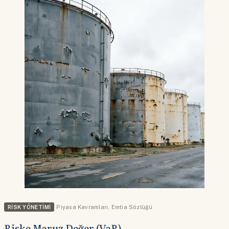
RISK YÖNETIMI
Piyasa Kavramları
,
Emtia Sözlüğü
Riske Maruz Değer (VaR)