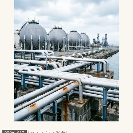
DOĞAL GAZ
fiyatlama
,
Emtia Sözlüğü