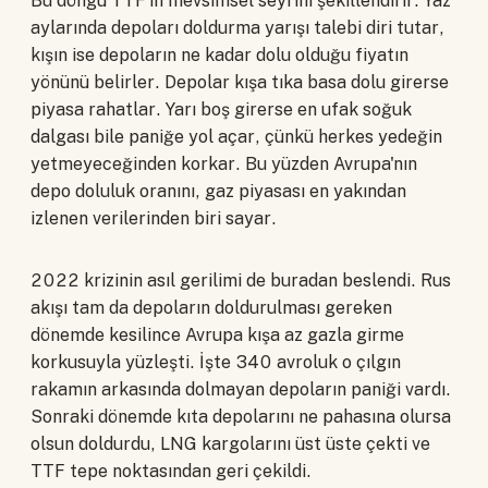
Bu döngü TTF'in mevsimsel seyrini şekillendirir. Yaz
aylarında depoları doldurma yarışı talebi diri tutar,
kışın ise depoların ne kadar dolu olduğu fiyatın
yönünü belirler. Depolar kışa tıka basa dolu girerse
piyasa rahatlar. Yarı boş girerse en ufak soğuk
dalgası bile paniğe yol açar, çünkü herkes yedeğin
yetmeyeceğinden korkar. Bu yüzden Avrupa'nın
depo doluluk oranını, gaz piyasası en yakından
izlenen verilerinden biri sayar.
2022 krizinin asıl gerilimi de buradan beslendi. Rus
akışı tam da depoların doldurulması gereken
dönemde kesilince Avrupa kışa az gazla girme
korkusuyla yüzleşti. İşte 340 avroluk o çılgın
rakamın arkasında dolmayan depoların paniği vardı.
Sonraki dönemde kıta depolarını ne pahasına olursa
olsun doldurdu, LNG kargolarını üst üste çekti ve
TTF tepe noktasından geri çekildi.