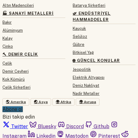
Altın Madencileri
Batarya Şirketleri
🏭 SANAYI METALLERI
🌿 ENDÜSTRIYEL
HAMMADDELER
Bakır
Kauçuk
Alüminyum
Selüloz
Kalay
Gübre
Çinko
Bitkisel Yağ
🔨 DEMIR ÇELIK
🌐 GÜNCEL KONULAR
Çelik
Jeopolitik
Demir Cevheri
Elektrik Altyapısı
Kok Kömürü
Deniz Nakliyat
Çelik Şirketleri
Nadir Metaller
🌎 Amerika
🌏 Asya
🌍 Afrika
🌍 Avrupa
Abone ol
Bizi takip edin
Twitter
Bluesky
Discord
Github
Instagram
Linkedin
Mastodon
Pinterest