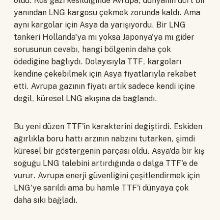
oldu. Rus gazı kesildiğinde Avrupa, dünyanın dört bir
yanından LNG kargosu çekmek zorunda kaldı. Ama
aynı kargolar için Asya da yarışıyordu. Bir LNG
tankeri Hollanda'ya mı yoksa Japonya'ya mı gider
sorusunun cevabı, hangi bölgenin daha çok
ödediğine bağlıydı. Dolayısıyla TTF, kargoları
kendine çekebilmek için Asya fiyatlarıyla rekabet
etti. Avrupa gazının fiyatı artık sadece kendi içine
değil, küresel LNG akışına da bağlandı.
Bu yeni düzen TTF'in karakterini değiştirdi. Eskiden
ağırlıkla boru hattı arzının nabzını tutarken, şimdi
küresel bir göstergenin parçası oldu. Asya'da bir kış
soğuğu LNG talebini artırdığında o dalga TTF'e de
vurur. Avrupa enerji güvenliğini çeşitlendirmek için
LNG'ye sarıldı ama bu hamle TTF'i dünyaya çok
daha sıkı bağladı.