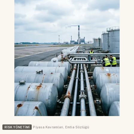
RISK YÖNETIMI
Piyasa Kavramları
,
Emtia Sözlüğü