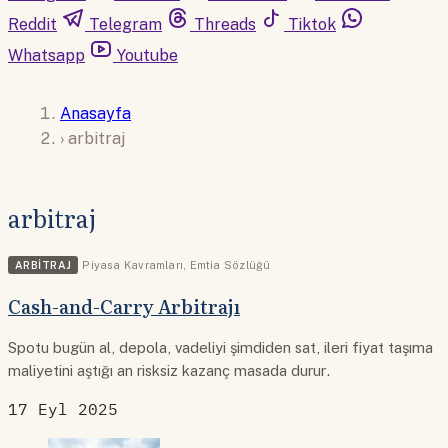
Reddit
Telegram
Threads
Tiktok
Whatsapp
Youtube
Anasayfa
›
arbitraj
arbitraj
ARBITRAJ
Piyasa Kavramları
,
Emtia Sözlüğü
Cash-and-Carry Arbitrajı
Spotu bugün al, depola, vadeliyi şimdiden sat, ileri fiyat taşıma
maliyetini aştığı an risksiz kazanç masada durur.
17 Eyl 2025