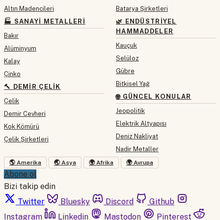
Altın Madencileri
Batarya Şirketleri
🏭 SANAYI METALLERI
🌿 ENDÜSTRIYEL
HAMMADDELER
Bakır
Kauçuk
Alüminyum
Selüloz
Kalay
Gübre
Çinko
Bitkisel Yağ
🔨 DEMIR ÇELIK
🌐 GÜNCEL KONULAR
Çelik
Jeopolitik
Demir Cevheri
Elektrik Altyapısı
Kok Kömürü
Deniz Nakliyat
Çelik Şirketleri
Nadir Metaller
🌎 Amerika
🌏 Asya
🌍 Afrika
🌍 Avrupa
Abone ol
Bizi takip edin
Twitter
Bluesky
Discord
Github
Instagram
Linkedin
Mastodon
Pinterest