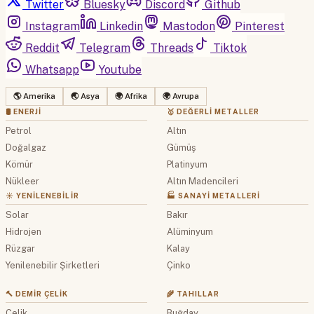
Twitter
Bluesky
Discord
Github
Instagram
Linkedin
Mastodon
Pinterest
Reddit
Telegram
Threads
Tiktok
Whatsapp
Youtube
🌎 Amerika
🌏 Asya
🌍 Afrika
🌍 Avrupa
🛢 ENERJI
🥇 DEĞERLI METALLER
Petrol
Altın
Doğalgaz
Gümüş
Kömür
Platinyum
Nükleer
Altın Madencileri
☀️ YENILENEBILIR
🏭 SANAYI METALLERI
Solar
Bakır
Hidrojen
Alüminyum
Rüzgar
Kalay
Yenilenebilir Şirketleri
Çinko
🔨 DEMIR ÇELIK
🌾 TAHILLAR
Çelik
Buğday