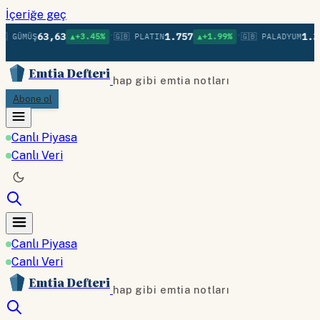
İçeriğe geç
•
•
63,63
1.757
1.38
 GÜMÜŞ
▲+3.45%
🇬🇧 PLATIN
▲+1.99%
🇬🇧 PALADYUM
Emtia Defteri
hap gibi emtia notları
Abone ol
Canlı Piyasa
Canlı Veri
Canlı Piyasa
Canlı Veri
Emtia Defteri
hap gibi emtia notları