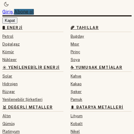
Giriş
Abone ol
Kapat
🛢 ENERJI
🌾 TAHILLAR
Petrol
Buğday
Doğalgaz
Mısır
Kömür
Pirinç
Nükleer
Soya
☀️ YENILENEBILIR ENERJI
☕ YUMUŞAK EMTIALAR
Solar
Kahve
Hidrojen
Kakao
Rüzgar
Şeker
Yenilenebilir Şirketleri
Pamuk
🥇 DEĞERLI METALLER
🔋 BATARYA METALLERI
Altın
Lityum
Gümüş
Kobalt
Platinyum
Nikel