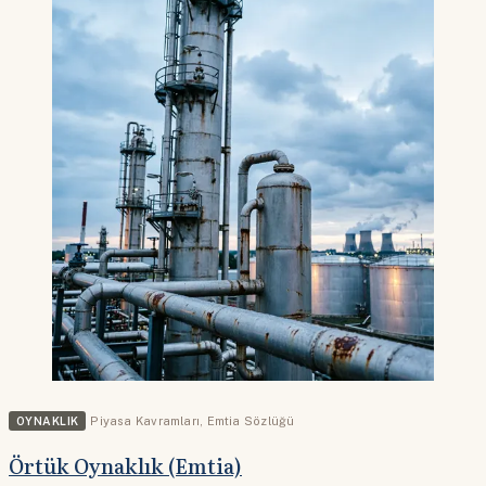
OYNAKLIK
Piyasa Kavramları
,
Emtia Sözlüğü
Örtük Oynaklık (Emtia)