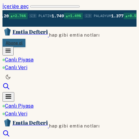
İçeriğe geç
•
•
•
1.749
1.377
76%
🇬🇧 PLATIN
▲+1.49%
🇬🇧 PALADYUM
▲+0.57%
🇬🇧 BAK
Emtia Defteri
hap gibi emtia notları
Abone ol
Canlı Piyasa
Canlı Veri
Canlı Piyasa
Canlı Veri
Emtia Defteri
hap gibi emtia notları