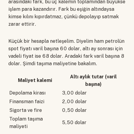
arasındaki fark, bu üç kalemin toplamından büyükse
işlem para kazandırır. Fark bu eşiğin altındaysa
kimse kılını kıpırdatmaz, çünkü depolayıp satmak
zarar ettirir.
Küçük bir hesapla netleşelim. Diyelim ham petrolün
spot fiyatı varil başına 60 dolar, altı ay sonrası için
vadeli fiyat ise 68 dolar. Aradaki fark varil başına 8
dolar. Şimdi taşıma maliyetine bakalım.
Altı aylık tutar (varil
Maliyet kalemi
başına)
Depolama kirası
3,00 dolar
Finansman faizi
2,00 dolar
Sigorta ve fire
0,50 dolar
Toplam taşıma
5,50 dolar
maliyeti