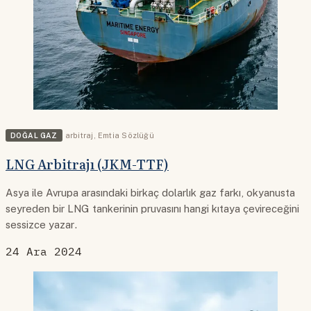
DOĞAL GAZ
arbitraj
,
Emtia Sözlüğü
LNG Arbitrajı (JKM-TTF)
Asya ile Avrupa arasındaki birkaç dolarlık gaz farkı, okyanusta
seyreden bir LNG tankerinin pruvasını hangi kıtaya çevireceğini
sessizce yazar.
24 Ara 2024