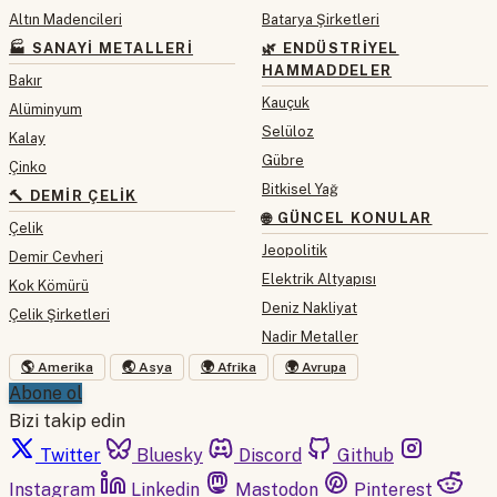
Altın Madencileri
Batarya Şirketleri
🏭 SANAYI METALLERI
🌿 ENDÜSTRIYEL
HAMMADDELER
Bakır
Kauçuk
Alüminyum
Selüloz
Kalay
Gübre
Çinko
Bitkisel Yağ
🔨 DEMIR ÇELIK
🌐 GÜNCEL KONULAR
Çelik
Jeopolitik
Demir Cevheri
Elektrik Altyapısı
Kok Kömürü
Deniz Nakliyat
Çelik Şirketleri
Nadir Metaller
🌎 Amerika
🌏 Asya
🌍 Afrika
🌍 Avrupa
Abone ol
Bizi takip edin
Twitter
Bluesky
Discord
Github
Instagram
Linkedin
Mastodon
Pinterest