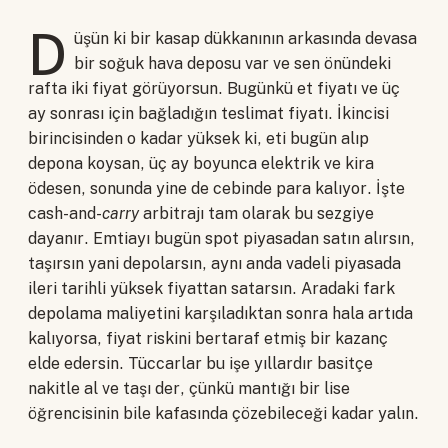
D
üşün ki bir kasap dükkanının arkasında devasa
bir soğuk hava deposu var ve sen önündeki
rafta iki fiyat görüyorsun. Bugünkü et fiyatı ve üç
ay sonrası için bağladığın teslimat fiyatı. İkincisi
birincisinden o kadar yüksek ki, eti bugün alıp
depona koysan, üç ay boyunca elektrik ve kira
ödesen, sonunda yine de cebinde para kalıyor. İşte
cash-and-
carry
arbitrajı tam olarak bu sezgiye
dayanır. Emtiayı bugün spot piyasadan satın alırsın,
taşırsın yani depolarsın, aynı anda vadeli piyasada
ileri tarihli yüksek fiyattan satarsın. Aradaki fark
depolama maliyetini karşıladıktan sonra hala artıda
kalıyorsa, fiyat riskini bertaraf etmiş bir kazanç
elde edersin. Tüccarlar bu işe yıllardır basitçe
nakitle al ve taşı der, çünkü mantığı bir lise
öğrencisinin bile kafasında çözebileceği kadar yalın.