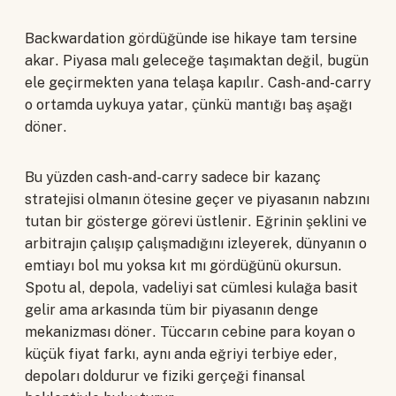
Backwardation gördüğünde ise hikaye tam tersine
akar. Piyasa malı geleceğe taşımaktan değil, bugün
ele geçirmekten yana telaşa kapılır. Cash-and-carry
o ortamda uykuya yatar, çünkü mantığı baş aşağı
döner.
Bu yüzden cash-and-carry sadece bir kazanç
stratejisi olmanın ötesine geçer ve piyasanın nabzını
tutan bir gösterge görevi üstlenir. Eğrinin şeklini ve
arbitrajın çalışıp çalışmadığını izleyerek, dünyanın o
emtiayı bol mu yoksa kıt mı gördüğünü okursun.
Spotu al, depola, vadeliyi sat cümlesi kulağa basit
gelir ama arkasında tüm bir piyasanın denge
mekanizması döner. Tüccarın cebine para koyan o
küçük fiyat farkı, aynı anda eğriyi terbiye eder,
depoları doldurur ve fiziki gerçeği finansal