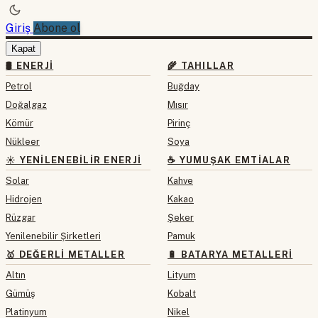
Giriş
Abone ol
Kapat
🛢 ENERJI
🌾 TAHILLAR
Petrol
Buğday
Doğalgaz
Mısır
Kömür
Pirinç
Nükleer
Soya
☀️ YENILENEBILIR ENERJI
☕ YUMUŞAK EMTIALAR
Solar
Kahve
Hidrojen
Kakao
Rüzgar
Şeker
Yenilenebilir Şirketleri
Pamuk
🥇 DEĞERLI METALLER
🔋 BATARYA METALLERI
Altın
Lityum
Gümüş
Kobalt
Platinyum
Nikel