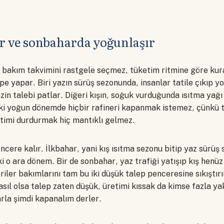
r ve sonbaharda yoğunlaşır
i bakım takvimini rastgele seçmez, tüketim ritmine göre kurar
epe yapar. Biri yazın sürüş sezonunda, insanlar tatile çıkıp yo
n talebi patlar. Diğeri kışın, soğuk vurduğunda ısıtma yağı 
 iki yoğun dönemde hiçbir rafineri kapanmak istemez, çünkü
imi durdurmak hiç mantıklı gelmez.
encere kalır. İlkbahar, yani kış ısıtma sezonu bitip yaz sürüş
 o ara dönem. Bir de sonbahar, yaz trafiği yatışıp kış henü
eriler bakımlarını tam bu iki düşük talep penceresine sıkıştır
Nasıl olsa talep zaten düşük, üretimi kıssak da kimse fazla 
rla şimdi kapanalım derler.