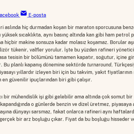
acebook
E-posta
neri aslında hiç durmadan koşan bir maraton sporcusuna benz
ı yüksek sıcaklıkta, aynı basınç altında kan gibi ham petrol
a hiçbir makine sonsuza kadar molasız koşamaz. Borular aşını
izör tükenir, valfler yorulur. İşte bu yüzden rafineri yöneticis
sa tesisin bir bölümünü tamamen kapatır, soğutur, içine gi
ir. Bu planlı kapanış dönemine sektörde
turnaround
, Türkçesi
yasayı yıllardır izleyen biri için bu takvim, yakıt fiyatlarını
en güvenilir ipuçlarından biri gibi çalışır.
ı bir mühendislik işi gibi gelebilir ama altında çok somut bir
i kapandığında o günlerde benzin ve dizel üretmez, piyasaya 
başına dünyayı sarsmaz, fakat onlarca rafineri aynı haftala
 gerçek bir arz boşluğu çıkar. Fiyat da bu boşluğu hisseder 