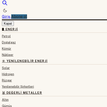
Giriş
Abone ol
Kapat
🛢 ENERJI
Petrol
Doğalgaz
Kömür
Nükleer
☀️ YENILENEBILIR ENERJI
Solar
Hidrojen
Rüzgar
Yenilenebilir Şirketleri
🥇 DEĞERLI METALLER
Altın
Gümüş