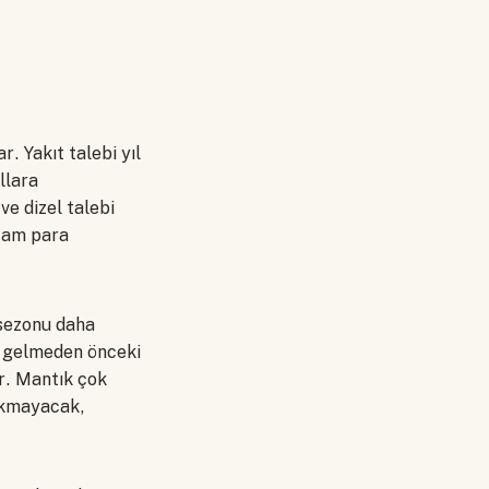
. Yakıt talebi yıl
llara
ve dizel talebi
 tam para
 sezonu daha
z gelmeden önceki
ır. Mantık çok
yakmayacak,