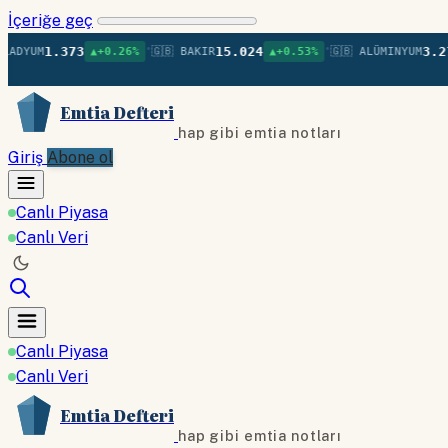
İçeriğe geç
•
•
1.373
15.024
3.275
M
▲+0.26%
🇬🇧 BAKIR
▲+0.53%
🇬🇧 ALÜMINYUM
▲+
Emtia Defteri
hap gibi emtia notları
Giriş
Abone ol
Canlı Piyasa
Canlı Veri
Canlı Piyasa
Canlı Veri
Emtia Defteri
hap gibi emtia notları