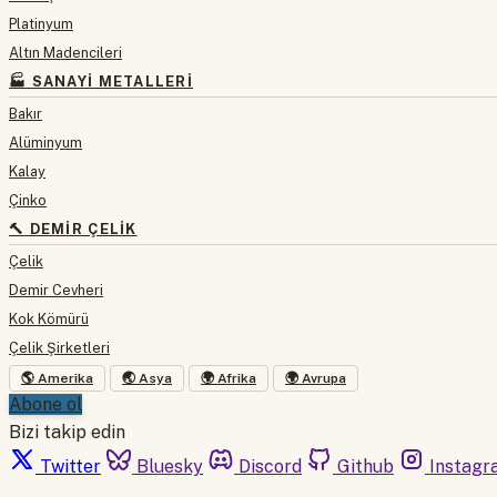
Platinyum
Altın Madencileri
🏭 SANAYI METALLERI
Bakır
Alüminyum
Kalay
Çinko
🔨 DEMIR ÇELIK
Çelik
Demir Cevheri
Kok Kömürü
Çelik Şirketleri
🌎 Amerika
🌏 Asya
🌍 Afrika
🌍 Avrupa
Abone ol
Bizi takip edin
Twitter
Bluesky
Discord
Github
Instagr