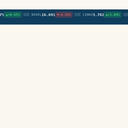
•
•
•
16.691
3.782
0.65%
🇬🇧 NIKEL
▼-2.52%
🇬🇧 ÇINKO
▲+1.04%
🇬🇧 BRE