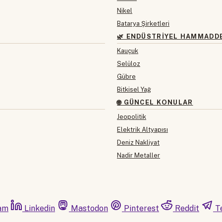
Nikel
Batarya Şirketleri
🌿 ENDÜSTRIYEL HAMMADD
Kauçuk
Selüloz
Gübre
Bitkisel Yağ
🌐 GÜNCEL KONULAR
Jeopolitik
Elektrik Altyapısı
Deniz Nakliyat
Nadir Metaller
am
Linkedin
Mastodon
Pinterest
Reddit
T