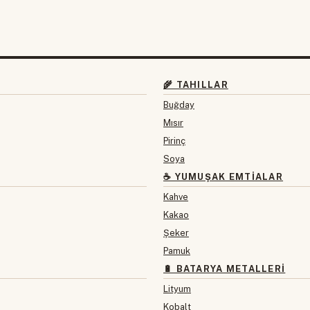
🌾 TAHILLAR
Buğday
Mısır
Pirinç
Soya
☕ YUMUŞAK EMTIALAR
Kahve
Kakao
Şeker
Pamuk
🔋 BATARYA METALLERI
Lityum
Kobalt