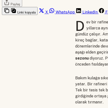
Paylaş
X
WhatsApp
LinkedIn
F
Linki kopyala
D
ev bir rafi
yıllarca ayn
gündüz çalışır. Am
kireç bağlar, katal
dönemlerinde deva
aşağı elden geçir
sezonu
diyoruz. Pi
önceden fısıldayan 
Bakım kulağa sıkıc
yatar. Bir rafiner
Tek bir tesis tek 
girdiğinde ortaya
olarak tırmanır.