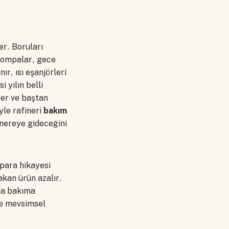
er. Boruları
 pompalar, gece
r, ısı eşanjörleri
i yılın belli
rer ve baştan
yle rafineri
bakım
n nereye gideceğini
 para hikayesi
akan ürün azalır.
rda bakıma
ve mevsimsel