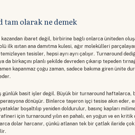
 tam olarak ne demek
ir kazandan ibaret değil, birbirine bağlı onlarca üniteden olu
lü ilk ısıtan ana damıtma kulesi, ağır molekülleri parçalay
 temizleyen tesisler, hepsi ayrı ayrı çalışır. Turnaround dedi
 ya da birkaçını planlı şekilde devreden çıkarıp tepeden tır
mamen kapanmaz çoğu zaman, sadece bakıma giren ünite duru
eder.
 günlük basit işler değil. Büyük bir turnaround haftalarca, 
operasyona dönüşür. Binlerce taşeron işçi tesise akın eder, e
 yataklar boşaltılıp yeniden doldurulur, basınç kapları milim
 rafineri için turnaround yılın en pahalı, en yoğun ve en kriti
arca dolar harcanır, çünkü atlanan tek bir çatlak ileride ço
ir.