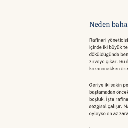
Neden baha
Rafineri yöneticis
içinde iki büyük t
döküldüğünde benzi
zirveye çıkar. Bu
kazanacakken üret
Geriye iki sakin p
başlamadan önceki
boşluk. İşte rafin
sezgisel çalışır. 
öyleyse en az zara