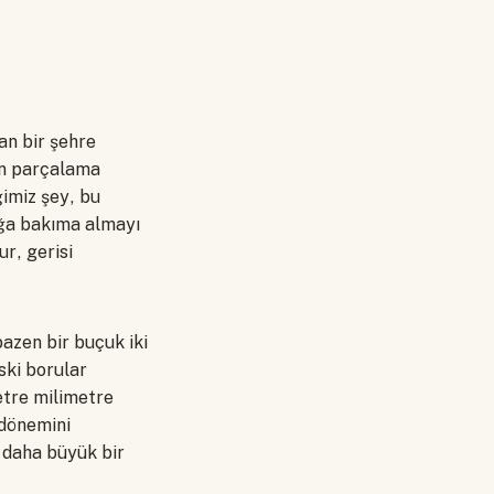
şan bir şehre
an parçalama
ğimiz şey, bu
nağa bakıma almayı
r, gerisi
bazen bir buçuk iki
ski borular
etre milimetre
k dönemini
k daha büyük bir