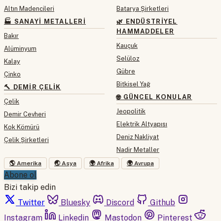
Altın Madencileri
Batarya Şirketleri
🏭 SANAYI METALLERI
🌿 ENDÜSTRIYEL
HAMMADDELER
Bakır
Kauçuk
Alüminyum
Selüloz
Kalay
Gübre
Çinko
Bitkisel Yağ
🔨 DEMIR ÇELIK
🌐 GÜNCEL KONULAR
Çelik
Jeopolitik
Demir Cevheri
Elektrik Altyapısı
Kok Kömürü
Deniz Nakliyat
Çelik Şirketleri
Nadir Metaller
🌎 Amerika
🌏 Asya
🌍 Afrika
🌍 Avrupa
Abone ol
Bizi takip edin
Twitter
Bluesky
Discord
Github
Instagram
Linkedin
Mastodon
Pinterest