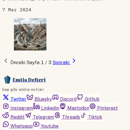
7 Mar 2024
Önceki
Sayfa 1 / 3
Sonraki
Emtia Defteri
hap gibi emtia notları
Twitter
Bluesky
Discord
Github
Instagram
Linkedin
Mastodon
Pinterest
Reddit
Telegram
Threads
Tiktok
Whatsapp
Youtube