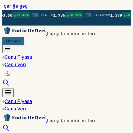
İçeriğe geç
•
•
,60
1.736
1.379
▲+3.40%
🇬🇧 PLATIN
▲+0.78%
🇬🇧 PALADYUM
▲+0.75%
Emtia Defteri
hap gibi emtia notları
Abone ol
Canlı Piyasa
Canlı Veri
Canlı Piyasa
Canlı Veri
Emtia Defteri
hap gibi emtia notları