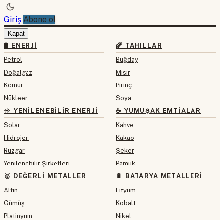
Giriş
Abone ol
Kapat
🛢 ENERJI
🌾 TAHILLAR
Petrol
Buğday
Doğalgaz
Mısır
Kömür
Pirinç
Nükleer
Soya
☀️ YENILENEBILIR ENERJI
☕ YUMUŞAK EMTIALAR
Solar
Kahve
Hidrojen
Kakao
Rüzgar
Şeker
Yenilenebilir Şirketleri
Pamuk
🥇 DEĞERLI METALLER
🔋 BATARYA METALLERI
Altın
Lityum
Gümüş
Kobalt
Platinyum
Nikel