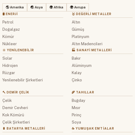
🌎 Amerika
🌏 Asya
🌍 Afrika
🌍 Avrupa
🛢 ENERJI
🥇 DEĞERLI METALLER
Petrol
Altın
Doğalgaz
Gümüş
Kömür
Platinyum
Nükleer
Altın Madencileri
☀️ YENILENEBILIR
🏭 SANAYI METALLERI
Solar
Bakır
Hidrojen
Alüminyum
Rüzgar
Kalay
Yenilenebilir Şirketleri
Çinko
🔨 DEMIR ÇELIK
🌾 TAHILLAR
Çelik
Buğday
Demir Cevheri
Mısır
Kok Kömürü
Pirinç
Çelik Şirketleri
Soya
🔋 BATARYA METALLERI
☕ YUMUŞAK EMTIALAR