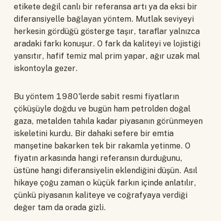
etikete değil canlı bir referansa artı ya da eksi bir
diferansiyelle bağlayan yöntem. Mutlak seviyeyi
herkesin gördüğü gösterge taşır, taraflar yalnızca
aradaki farkı konuşur. O fark da kaliteyi ve lojistiği
yansıtır, hafif temiz mal prim yapar, ağır uzak mal
iskontoyla gezer.
Bu yöntem 1980'lerde sabit resmi fiyatların
çöküşüyle doğdu ve bugün ham petrolden doğal
gaza, metalden tahıla kadar piyasanın görünmeyen
iskeletini kurdu. Bir dahaki sefere bir emtia
manşetine bakarken tek bir rakamla yetinme. O
fiyatın arkasında hangi referansın durduğunu,
üstüne hangi diferansiyelin eklendiğini düşün. Asıl
hikaye çoğu zaman o küçük farkın içinde anlatılır,
çünkü piyasanın kaliteye ve coğrafyaya verdiği
değer tam da orada gizli.