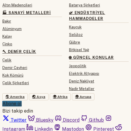
Altın Madencileri
Batarya Şirketleri
🏭 SANAYI METALLERI
🌿 ENDÜSTRIYEL
HAMMADDELER
Bakır
Kauçuk
Alüminyum
Selüloz
Kalay
Gübre
Çinko
Bitkisel Yağ
🔨 DEMIR ÇELIK
🌐 GÜNCEL KONULAR
Çelik
Jeopolitik
Demir Cevheri
Elektrik Altyapısı
Kok Kömürü
Deniz Nakliyat
Çelik Şirketleri
Nadir Metaller
🌎 Amerika
🌏 Asya
🌍 Afrika
🌍 Avrupa
Abone ol
Bizi takip edin
Twitter
Bluesky
Discord
Github
Instagram
Linkedin
Mastodon
Pinterest