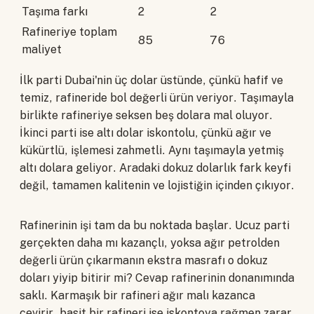
Taşıma farkı
2
2
Rafineriye toplam
85
76
maliyet
İlk parti Dubai'nin üç dolar üstünde, çünkü hafif ve
temiz, rafineride bol değerli ürün veriyor. Taşımayla
birlikte rafineriye seksen beş dolara mal oluyor.
İkinci parti ise altı dolar iskontolu, çünkü ağır ve
kükürtlü, işlemesi zahmetli. Aynı taşımayla yetmiş
altı dolara geliyor. Aradaki dokuz dolarlık fark keyfi
değil, tamamen kalitenin ve lojistiğin içinden çıkıyor.
Rafinerinin işi tam da bu noktada başlar. Ucuz parti
gerçekten daha mı kazançlı, yoksa ağır petrolden
değerli ürün çıkarmanın ekstra masrafı o dokuz
doları yiyip bitirir mi? Cevap rafinerinin donanımında
saklı. Karmaşık bir rafineri ağır malı kazanca
çevirir, basit bir rafineri ise iskontoya rağmen zarar