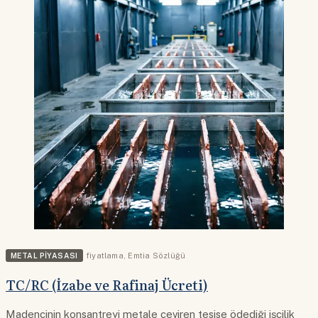
METAL PIYASASI
fiyatlama
,
Emtia Sözlüğü
TC/RC (İzabe ve Rafinaj Ücreti)
Madencinin konsantreyi metale çeviren tesise ödediği işçilik