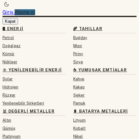
Giriş
Abone ol
Kapat
🛢 ENERJI
🌾 TAHILLAR
Petrol
Buğday
Doğalgaz
Mısır
Kömür
Pirinç
Nükleer
Soya
☀️ YENILENEBILIR ENERJI
☕ YUMUŞAK EMTIALAR
Solar
Kahve
Hidrojen
Kakao
Rüzgar
Şeker
Yenilenebilir Şirketleri
Pamuk
🥇 DEĞERLI METALLER
🔋 BATARYA METALLERI
Altın
Lityum
Gümüş
Kobalt
Platinyum
Nikel