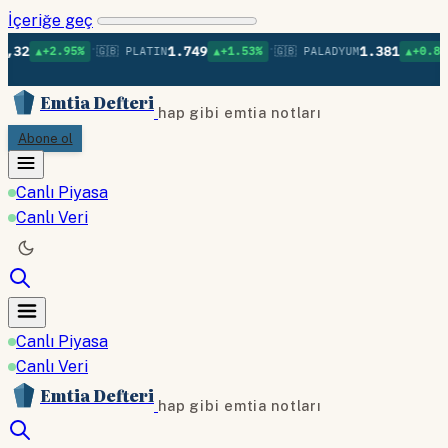
İçeriğe geç
•
•
•
1.749
1.381
95%
🇬🇧 PLATIN
▲+1.53%
🇬🇧 PALADYUM
▲+0.87%
🇬🇧 BA
Emtia Defteri
hap gibi emtia notları
Abone ol
Canlı Piyasa
Canlı Veri
Canlı Piyasa
Canlı Veri
Emtia Defteri
hap gibi emtia notları