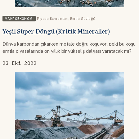
MAKROEKONOMI
Piyasa Kavramları
,
Emtia Sözlüğü
Yeşil Süper Döngü (Kritik Mineraller)
Dünya karbondan çıkarken metale doğru koşuyor, peki bu koşu
emtia piyasalarında on yıllık bir yükseliş dalgası yaratacak mı?
23 Eki 2022