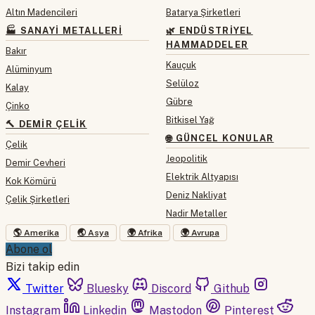
Altın Madencileri
Batarya Şirketleri
🏭 SANAYI METALLERI
🌿 ENDÜSTRIYEL
HAMMADDELER
Bakır
Kauçuk
Alüminyum
Selüloz
Kalay
Gübre
Çinko
Bitkisel Yağ
🔨 DEMIR ÇELIK
🌐 GÜNCEL KONULAR
Çelik
Jeopolitik
Demir Cevheri
Elektrik Altyapısı
Kok Kömürü
Deniz Nakliyat
Çelik Şirketleri
Nadir Metaller
🌎 Amerika
🌏 Asya
🌍 Afrika
🌍 Avrupa
Abone ol
Bizi takip edin
Twitter
Bluesky
Discord
Github
Instagram
Linkedin
Mastodon
Pinterest