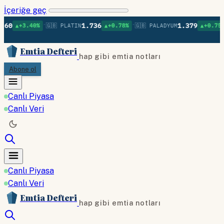
İçeriğe geç
•
•
•
1.736
1.379
40%
🇬🇧 PLATIN
▲+0.78%
🇬🇧 PALADYUM
▲+0.75%
🇬🇧 BA
Emtia Defteri
hap gibi emtia notları
Abone ol
Canlı Piyasa
Canlı Veri
Canlı Piyasa
Canlı Veri
Emtia Defteri
hap gibi emtia notları