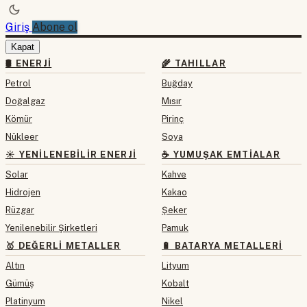
Giriş
Abone ol
Kapat
🛢 ENERJI
🌾 TAHILLAR
Petrol
Buğday
Doğalgaz
Mısır
Kömür
Pirinç
Nükleer
Soya
☀️ YENILENEBILIR ENERJI
☕ YUMUŞAK EMTIALAR
Solar
Kahve
Hidrojen
Kakao
Rüzgar
Şeker
Yenilenebilir Şirketleri
Pamuk
🥇 DEĞERLI METALLER
🔋 BATARYA METALLERI
Altın
Lityum
Gümüş
Kobalt
Platinyum
Nikel