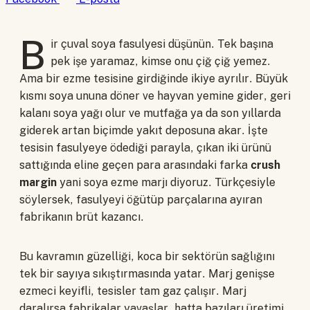
B
ir çuval soya fasulyesi düşünün. Tek başına
pek işe yaramaz, kimse onu çiğ çiğ yemez.
Ama bir ezme tesisine girdiğinde ikiye ayrılır. Büyük
kısmı soya ununa döner ve hayvan yemine gider, geri
kalanı soya yağı olur ve mutfağa ya da son yıllarda
giderek artan biçimde yakıt deposuna akar. İşte
tesisin fasulyeye ödediği parayla, çıkan iki ürünü
sattığında eline geçen para arasındaki farka
crush
margin
yani soya ezme marjı diyoruz. Türkçesiyle
söylersek, fasulyeyi öğütüp parçalarına ayıran
fabrikanın brüt kazancı.
Bu kavramın güzelliği, koca bir sektörün sağlığını
tek bir sayıya sıkıştırmasında yatar. Marj genişse
ezmeci keyifli, tesisler tam gaz çalışır. Marj
daralırsa fabrikalar yavaşlar, hatta bazıları üretimi