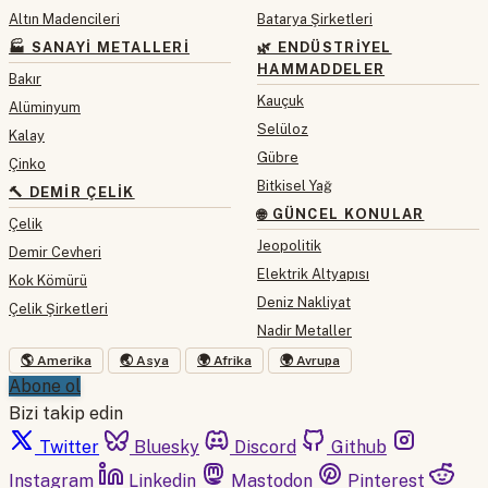
Altın Madencileri
Batarya Şirketleri
🏭 SANAYI METALLERI
🌿 ENDÜSTRIYEL
HAMMADDELER
Bakır
Kauçuk
Alüminyum
Selüloz
Kalay
Gübre
Çinko
Bitkisel Yağ
🔨 DEMIR ÇELIK
🌐 GÜNCEL KONULAR
Çelik
Jeopolitik
Demir Cevheri
Elektrik Altyapısı
Kok Kömürü
Deniz Nakliyat
Çelik Şirketleri
Nadir Metaller
🌎 Amerika
🌏 Asya
🌍 Afrika
🌍 Avrupa
Abone ol
Bizi takip edin
Twitter
Bluesky
Discord
Github
Instagram
Linkedin
Mastodon
Pinterest