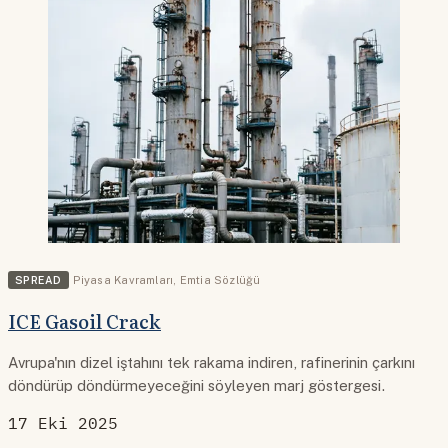
SPREAD
Piyasa Kavramları
,
Emtia Sözlüğü
ICE Gasoil Crack
Avrupa'nın dizel iştahını tek rakama indiren, rafinerinin çarkını
döndürüp döndürmeyeceğini söyleyen marj göstergesi.
17 Eki 2025