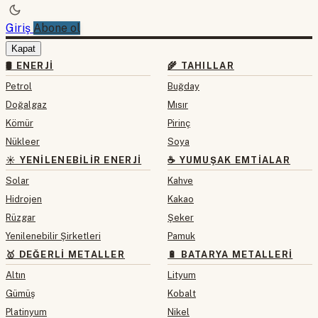
Giriş
Abone ol
Kapat
🛢 ENERJI
🌾 TAHILLAR
Petrol
Buğday
Doğalgaz
Mısır
Kömür
Pirinç
Nükleer
Soya
☀️ YENILENEBILIR ENERJI
☕ YUMUŞAK EMTIALAR
Solar
Kahve
Hidrojen
Kakao
Rüzgar
Şeker
Yenilenebilir Şirketleri
Pamuk
🥇 DEĞERLI METALLER
🔋 BATARYA METALLERI
Altın
Lityum
Gümüş
Kobalt
Platinyum
Nikel