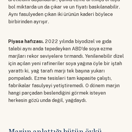
bol miktarda un da çıkar ve un fiyatı baskılanabilir.
Aynı fasulyeden çıkan iki ürünün kaderi böylece
birbirinden ayrışır.
Piyasa hafızası.
2022 yılında biyodizel ve gıda
talebi aynı anda tepedeyken ABD'de soya ezme
marjları rekor seviyelere tırmandı. Yenilenebilir dizel
için açılan yeni rafineriler soya yağına öyle bir iştah
yarattı ki, yağ tarafı marjı tek başına yukarı
pompaladı. Ezme tesisleri tam kapasite çalıştı,
fabrikalar fasulyeyi yetiştiremedi. O dönem marjın
hangi parçadan beslendiğini görmek isteyen
herkesin gözü unda değil, yağdaydı.
Marjın anlattığı bütün öykü