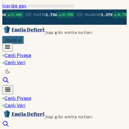
İçeriğe geç
•
•
•
1.736
1.379
0%
🇬🇧 PLATIN
▲+0.78%
🇬🇧 PALADYUM
▲+0.75%
🇬🇧 BAK
Emtia Defteri
hap gibi emtia notları
Abone ol
Canlı Piyasa
Canlı Veri
Canlı Piyasa
Canlı Veri
Emtia Defteri
hap gibi emtia notları