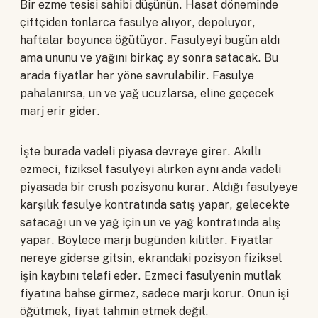
Bir ezme tesisi sahibi düşünün. Hasat döneminde
çiftçiden tonlarca fasulye alıyor, depoluyor,
haftalar boyunca öğütüyor. Fasulyeyi bugün aldı
ama ununu ve yağını birkaç ay sonra satacak. Bu
arada fiyatlar her yöne savrulabilir. Fasulye
pahalanırsa, un ve yağ ucuzlarsa, eline geçecek
marj erir gider.
İşte burada vadeli piyasa devreye girer. Akıllı
ezmeci, fiziksel fasulyeyi alırken aynı anda vadeli
piyasada bir crush pozisyonu kurar. Aldığı fasulyeye
karşılık fasulye kontratında satış yapar, gelecekte
satacağı un ve yağ için un ve yağ kontratında alış
yapar. Böylece marjı bugünden kilitler. Fiyatlar
nereye giderse gitsin, ekrandaki pozisyon fiziksel
işin kaybını telafi eder. Ezmeci fasulyenin mutlak
fiyatına bahse girmez, sadece marjı korur. Onun işi
öğütmek, fiyat tahmin etmek değil.