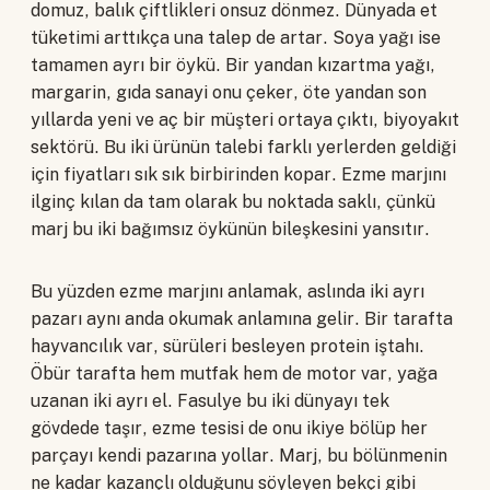
domuz, balık çiftlikleri onsuz dönmez. Dünyada et
tüketimi arttıkça una talep de artar. Soya yağı ise
tamamen ayrı bir öykü. Bir yandan kızartma yağı,
margarin, gıda sanayi onu çeker, öte yandan son
yıllarda yeni ve aç bir müşteri ortaya çıktı, biyoyakıt
sektörü. Bu iki ürünün talebi farklı yerlerden geldiği
için fiyatları sık sık birbirinden kopar. Ezme marjını
ilginç kılan da tam olarak bu noktada saklı, çünkü
marj bu iki bağımsız öykünün bileşkesini yansıtır.
Bu yüzden ezme marjını anlamak, aslında iki ayrı
pazarı aynı anda okumak anlamına gelir. Bir tarafta
hayvancılık var, sürüleri besleyen protein iştahı.
Öbür tarafta hem mutfak hem de motor var, yağa
uzanan iki ayrı el. Fasulye bu iki dünyayı tek
gövdede taşır, ezme tesisi de onu ikiye bölüp her
parçayı kendi pazarına yollar. Marj, bu bölünmenin
ne kadar kazançlı olduğunu söyleyen bekçi gibi