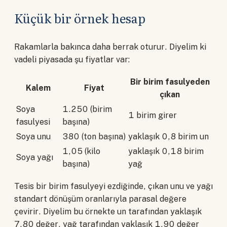
Küçük bir örnek hesap
Rakamlarla bakınca daha berrak oturur. Diyelim ki
vadeli piyasada şu fiyatlar var:
Bir birim fasulyeden
Kalem
Fiyat
çıkan
Soya
1.250 (birim
1 birim girer
fasulyesi
başına)
Soya unu
380 (ton başına)
yaklaşık 0,8 birim un
1,05 (kilo
yaklaşık 0,18 birim
Soya yağı
başına)
yağ
Tesis bir birim fasulyeyi ezdiğinde, çıkan unu ve yağı
standart dönüşüm oranlarıyla parasal değere
çevirir. Diyelim bu örnekte un tarafından yaklaşık
7,80 değer, yağ tarafından yaklaşık 1,90 değer