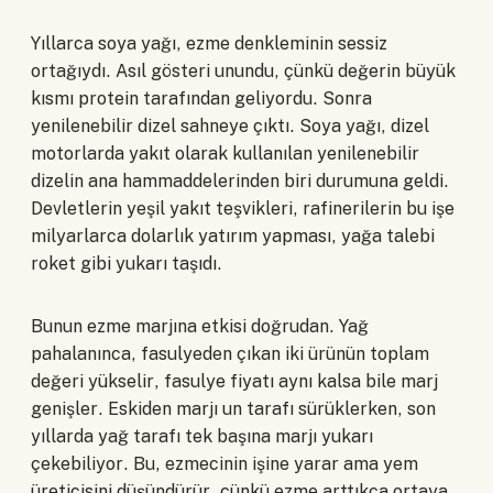
Yıllarca soya yağı, ezme denkleminin sessiz
ortağıydı. Asıl gösteri unundu, çünkü değerin büyük
kısmı protein tarafından geliyordu. Sonra
yenilenebilir dizel sahneye çıktı. Soya yağı, dizel
motorlarda yakıt olarak kullanılan yenilenebilir
dizelin ana hammaddelerinden biri durumuna geldi.
Devletlerin yeşil yakıt teşvikleri, rafinerilerin bu işe
milyarlarca dolarlık yatırım yapması, yağa talebi
roket gibi yukarı taşıdı.
Bunun ezme marjına etkisi doğrudan. Yağ
pahalanınca, fasulyeden çıkan iki ürünün toplam
değeri yükselir, fasulye fiyatı aynı kalsa bile marj
genişler. Eskiden marjı un tarafı sürüklerken, son
yıllarda yağ tarafı tek başına marjı yukarı
çekebiliyor. Bu, ezmecinin işine yarar ama yem
üreticisini düşündürür, çünkü ezme arttıkça ortaya