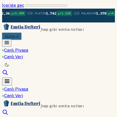
İçeriğe geç
•
•
•
1.742
1.370
1.38%
🇬🇧 PLATIN
▲+1.16%
🇬🇧 PALADYUM
▲+0.09%
🇬🇧 
Emtia Defteri
hap gibi emtia notları
Abone ol
Canlı Piyasa
Canlı Veri
Canlı Piyasa
Canlı Veri
Emtia Defteri
hap gibi emtia notları