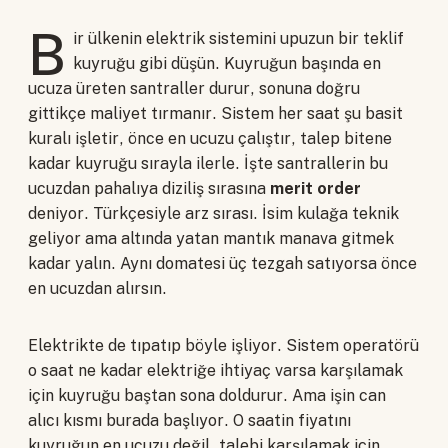
B
ir ülkenin elektrik sistemini upuzun bir teklif
kuyruğu gibi düşün. Kuyruğun başında en
ucuza üreten santraller durur, sonuna doğru
gittikçe maliyet tırmanır. Sistem her saat şu basit
kuralı işletir, önce en ucuzu çalıştır, talep bitene
kadar kuyruğu sırayla ilerle. İşte santrallerin bu
ucuzdan pahalıya diziliş sırasına
merit order
deniyor. Türkçesiyle arz sırası. İsim kulağa teknik
geliyor ama altında yatan mantık manava gitmek
kadar yalın. Aynı domatesi üç tezgah satıyorsa önce
en ucuzdan alırsın.
Elektrikte de tıpatıp böyle işliyor. Sistem operatörü
o saat ne kadar elektriğe ihtiyaç varsa karşılamak
için kuyruğu baştan sona doldurur. Ama işin can
alıcı kısmı burada başlıyor. O saatin fiyatını
kuyruğun en ucuzu değil, talebi karşılamak için