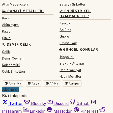
Altın Madencileri
Batarya Şirketleri
🏭 SANAYI METALLERI
🌿 ENDÜSTRIYEL
HAMMADDELER
Bakır
Kauçuk
Alüminyum
Selüloz
Kalay
Gübre
Çinko
Bitkisel Yağ
🔨 DEMIR ÇELIK
🌐 GÜNCEL KONULAR
Çelik
Jeopolitik
Demir Cevheri
Elektrik Altyapısı
Kok Kömürü
Deniz Nakliyat
Çelik Şirketleri
Nadir Metaller
🌎 Amerika
🌏 Asya
🌍 Afrika
🌍 Avrupa
Abone ol
Bizi takip edin
Twitter
Bluesky
Discord
Github
Instagram
Linkedin
Mastodon
Pinterest