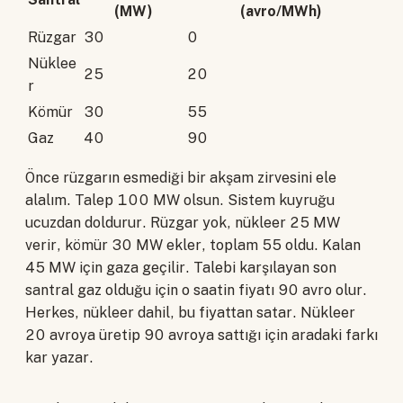
(MW)
(avro/MWh)
Rüzgar
30
0
Nüklee
25
20
r
Kömür
30
55
Gaz
40
90
Önce rüzgarın esmediği bir akşam zirvesini ele
alalım. Talep 100 MW olsun. Sistem kuyruğu
ucuzdan doldurur. Rüzgar yok, nükleer 25 MW
verir, kömür 30 MW ekler, toplam 55 oldu. Kalan
45 MW için gaza geçilir. Talebi karşılayan son
santral gaz olduğu için o saatin fiyatı 90 avro olur.
Herkes, nükleer dahil, bu fiyattan satar. Nükleer
20 avroya üretip 90 avroya sattığı için aradaki farkı
kar yazar.