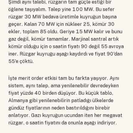
Şimdi aynı talebi, rüzgarın tam güçle estiği bir
öğlene taşıyalım. Talep yine 100 MW. Bu sefer
rüzgar 30 MW bedava üretimle kuyruğun başına
geçer. Kalan 70 MW için nükleer 25, kömür 30
ekler, toplam 85 oldu. Geriye 15 MW kalır ve bunu
gaz değil, kömür tamamlar. Marjinal santral artık
kömür olduğu için o saatin fiyatı 90 değil 55 avroya
iner. Rüzgar kuyruğu aşağı kaydırdı ve fiyat 90'dan
55'e çöktü.
İşte merit order etkisi tam bu farkta yaşıyor. Aynı
sistem, aynı talep, ama yenilenebilir devredeyken
fiyat yüzde 40 birden düşüyor. Bu küçük tablo,
Almanya gibi yenilenebilirin patladığı ülkelerde
gündüz fiyatlarının neden bastırıldığını birebir
anlatıyor. Gazı kuyruğun ucundan iten her megavat
rüzgar, o saatin fiyatını da onunla aşağı indiriyor.