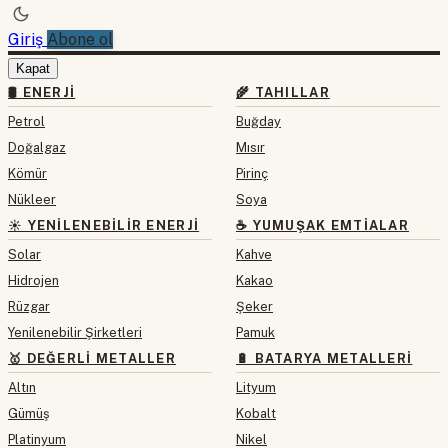
Giriş
Abone ol
Kapat
🛢 ENERJI
🌾 TAHILLAR
Petrol
Buğday
Doğalgaz
Mısır
Kömür
Pirinç
Nükleer
Soya
☀️ YENILENEBILIR ENERJI
☕ YUMUŞAK EMTIALAR
Solar
Kahve
Hidrojen
Kakao
Rüzgar
Şeker
Yenilenebilir Şirketleri
Pamuk
🥇 DEĞERLI METALLER
🔋 BATARYA METALLERI
Altın
Lityum
Gümüş
Kobalt
Platinyum
Nikel