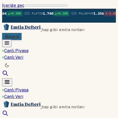
İçeriğe geç
•
•
•
1.740
1.356
38%
🇬🇧 PLATIN
▲+0.18%
🇬🇧 PALADYUM
▼-1.68%
🇬🇧 BA
Emtia Defteri
hap gibi emtia notları
Abone ol
Canlı Piyasa
Canlı Veri
Canlı Piyasa
Canlı Veri
Emtia Defteri
hap gibi emtia notları