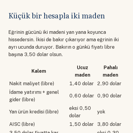
Küçük bir hesapla iki maden
Eğrinin gücünü iki madeni yan yana koyunca
hissedersin. İkisi de bakır çıkarıyor ama eğrinin iki
ayrı ucunda duruyor. Bakırın o günkü fiyatı libre
başına 3,50 dolar olsun.
Ucuz
Pahalı
Kalem
maden
maden
Nakit maliyet (libre)
1,40 dolar
2,90 dolar
İdame yatırımı + genel
0,60 dolar
0,90 dolar
gider (libre)
eksi 0,50
Yan ürün kredisi (libre)
yok
dolar
AISC (libre)
1,50 dolar
3,80 dolar
3,50 dolar fiyatta kar
eksi 0,30