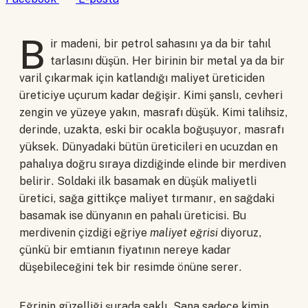
B
ir madeni, bir petrol sahasını ya da bir tahıl
tarlasını düşün. Her birinin bir metal ya da bir
varil çıkarmak için katlandığı maliyet üreticiden
üreticiye uçurum kadar değişir. Kimi şanslı, cevheri
zengin ve yüzeye yakın, masrafı düşük. Kimi talihsiz,
derinde, uzakta, eski bir ocakla boğuşuyor, masrafı
yüksek. Dünyadaki bütün üreticileri en ucuzdan en
pahalıya doğru sıraya dizdiğinde elinde bir merdiven
belirir. Soldaki ilk basamak en düşük maliyetli
üretici, sağa gittikçe maliyet tırmanır, en sağdaki
basamak ise dünyanın en pahalı üreticisi. Bu
merdivenin çizdiği eğriye
maliyet eğrisi
diyoruz,
çünkü bir emtianın fiyatının nereye kadar
düşebileceğini tek bir resimde önüne serer.
Eğrinin güzelliği şurada saklı. Sana sadece kimin