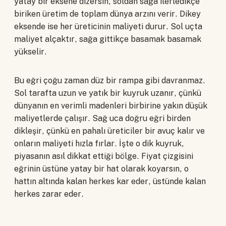
yatay bir eksene dizersin, soldan sağa ilerledikçe
biriken üretim de toplam dünya arzını verir. Dikey
eksende ise her üreticinin maliyeti durur. Sol uçta
maliyet alçaktır, sağa gittikçe basamak basamak
yükselir.
Bu eğri çoğu zaman düz bir rampa gibi davranmaz.
Sol tarafta uzun ve yatık bir kuyruk uzanır, çünkü
dünyanın en verimli madenleri birbirine yakın düşük
maliyetlerde çalışır. Sağ uca doğru eğri birden
dikleşir, çünkü en pahalı üreticiler bir avuç kalır ve
onların maliyeti hızla fırlar. İşte o dik kuyruk,
piyasanın asıl dikkat ettiği bölge. Fiyat çizgisini
eğrinin üstüne yatay bir hat olarak koyarsın, o
hattın altında kalan herkes kar eder, üstünde kalan
herkes zarar eder.