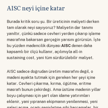
AISC neyi içine katar
Burada kritik soru şu. Bir üreticinin maliyeti derken
tam olarak neyi sayıyoruz? Maliyetin dar tanımı
yanıltır, çünkü sadece cevheri yerden çıkarıp işleme
masrafına bakarsan gerçeğin yarısını görürsün. İşte
bu yüzden madencilik dünyası
AISC
denen daha
kapsamlı bir ölçü kullanır, açılımıyla all-in
sustaining cost, yani tüm sürdürülebilir maliyet.
AISC sadece doğrudan üretim masrafını değil, o
madeni ayakta tutmak için gereken her şeyi içine
katar. Cevheri çıkarma, kırma, öğütme, eritme
masrafı bunun çekirdeği. Ama üstüne madenin yıllar
boyu çalışması için şart olan idame yatırımları
eklenir, yani yıpranan ekipmanın yenilenmesi, yeni
galeri açma, ocağı genişletme gibi harcamalar, bir