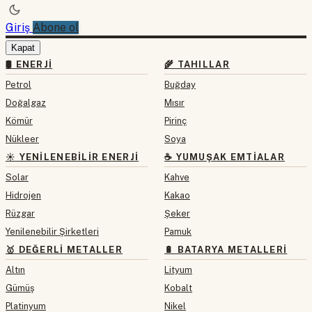
Giriş
Abone ol
Kapat
🛢 ENERJI
🌾 TAHILLAR
Petrol
Buğday
Doğalgaz
Mısır
Kömür
Pirinç
Nükleer
Soya
☀️ YENILENEBILIR ENERJI
☕ YUMUŞAK EMTIALAR
Solar
Kahve
Hidrojen
Kakao
Rüzgar
Şeker
Yenilenebilir Şirketleri
Pamuk
🥇 DEĞERLI METALLER
🔋 BATARYA METALLERI
Altın
Lityum
Gümüş
Kobalt
Platinyum
Nikel