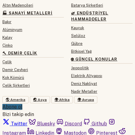
Altın Madencileri
Batarya Şirketleri
🏭 SANAYI METALLERI
🌿 ENDÜSTRIYEL
HAMMADDELER
Bakır
Kauçuk
Alüminyum
Selüloz
Kalay
Gübre
Çinko
Bitkisel Yağ
🔨 DEMIR ÇELIK
🌐 GÜNCEL KONULAR
Çelik
Jeopolitik
Demir Cevheri
Elektrik Altyapısı
Kok Kömürü
Deniz Nakliyat
Çelik Şirketleri
Nadir Metaller
🌎 Amerika
🌏 Asya
🌍 Afrika
🌍 Avrupa
Abone ol
Bizi takip edin
Twitter
Bluesky
Discord
Github
Instagram
Linkedin
Mastodon
Pinterest