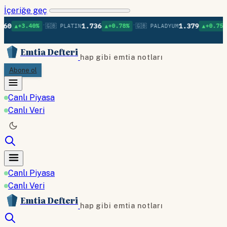
İçeriğe geç
•
•
•
1.736
1.379
40%
🇬🇧 PLATIN
▲+0.78%
🇬🇧 PALADYUM
▲+0.75%
🇬🇧 BAK
Emtia Defteri
hap gibi emtia notları
Abone ol
Canlı Piyasa
Canlı Veri
Canlı Piyasa
Canlı Veri
Emtia Defteri
hap gibi emtia notları