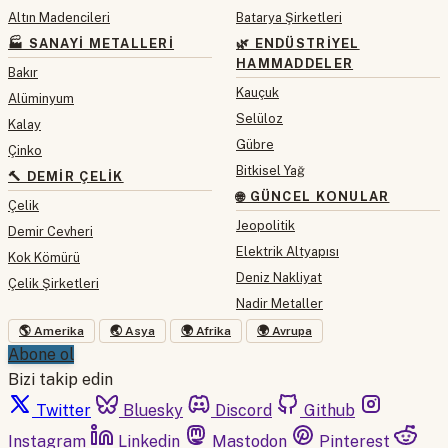
Altın Madencileri
Batarya Şirketleri
🏭 SANAYI METALLERI
🌿 ENDÜSTRIYEL
HAMMADDELER
Bakır
Kauçuk
Alüminyum
Selüloz
Kalay
Gübre
Çinko
Bitkisel Yağ
🔨 DEMIR ÇELIK
🌐 GÜNCEL KONULAR
Çelik
Jeopolitik
Demir Cevheri
Elektrik Altyapısı
Kok Kömürü
Deniz Nakliyat
Çelik Şirketleri
Nadir Metaller
🌎 Amerika
🌏 Asya
🌍 Afrika
🌍 Avrupa
Abone ol
Bizi takip edin
Twitter
Bluesky
Discord
Github
Instagram
Linkedin
Mastodon
Pinterest