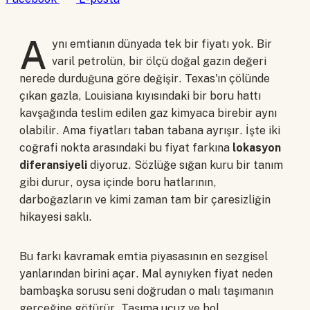
A
ynı emtianın dünyada tek bir fiyatı yok. Bir
varil petrolün, bir ölçü doğal gazın değeri
nerede durduğuna göre değişir. Texas'ın çölünde
çıkan gazla, Louisiana kıyısındaki bir boru hattı
kavşağında teslim edilen gaz kimyaca birebir aynı
olabilir. Ama fiyatları taban tabana ayrışır. İşte iki
coğrafi nokta arasındaki bu fiyat farkına
lokasyon
diferansiyeli
diyoruz. Sözlüğe sığan kuru bir tanım
gibi durur, oysa içinde boru hatlarının,
darboğazların ve kimi zaman tam bir çaresizliğin
hikayesi saklı.
Bu farkı kavramak emtia piyasasının en sezgisel
yanlarından birini açar. Mal aynıyken fiyat neden
bambaşka sorusu seni doğrudan o malı taşımanın
gerçeğine götürür. Taşıma ucuz ve bol