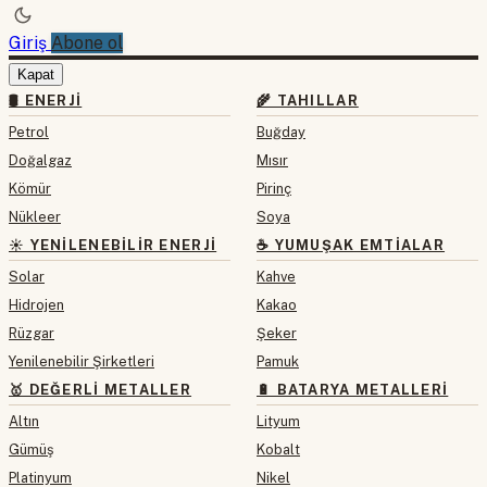
Giriş
Abone ol
Kapat
🛢 ENERJI
🌾 TAHILLAR
Petrol
Buğday
Doğalgaz
Mısır
Kömür
Pirinç
Nükleer
Soya
☀️ YENILENEBILIR ENERJI
☕ YUMUŞAK EMTIALAR
Solar
Kahve
Hidrojen
Kakao
Rüzgar
Şeker
Yenilenebilir Şirketleri
Pamuk
🥇 DEĞERLI METALLER
🔋 BATARYA METALLERI
Altın
Lityum
Gümüş
Kobalt
Platinyum
Nikel