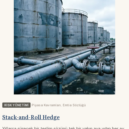
RISK YÖNETIMI
Piyasa Kavramları
,
Emtia Sözlüğü
Stack-and-Roll Hedge
Yıllarca sürecek bir teslim sözünü tek bir yakın aya yığıp her ay