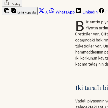
Paylaş
X
WhatsApp
LinkedIn
F
Linki kopyala
B
ir emtia piy
fiyatın ardı
üreticiler var. Çi
ocağındaki bakırı
tüketiciler var. U
hammaddesinin pa
iki korkunun kavga
kaçma telaşının d
İki taraflı 
Vadeli piyasanın v
gelecekteki satış 