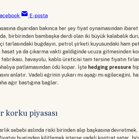
acebook
E-posta
asasına dışarıdan bakınca her şey fiyat oynamasından ibaret
nda, birbirinden bambaşka derdi olan iki büyük kalabalık duru
ftçi tarlasındaki buğdayın, petrol şirketi kuyusundaki ham p
n hasat ya da çıkarma vakti geldiğinde ucuza gitmesinden kor
n fabrikası, havayolu, kablo üreticisi tam tersine fiyatın fırl
halıya patlamasından ödü kopar. İşte
hedging pressure
hip
sını anlatır. Vadeli eğrinin yukarı mı aşağı mı eğileceğini, ha
aha ağır bastığına bağlar.
bir korku piyasası
arlık sebebi aslında riski birinden alıp başkasına devretmek. 
fiyatını bugünden kilitlemek isterse vadeli kontrat satar, bö