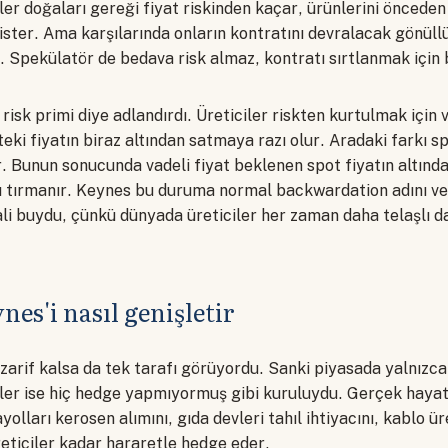
iler doğaları gereği fiyat riskinden kaçar, ürünlerini önceden
ster. Ama karşılarında onların kontratını devralacak gönüll
 Spekülatör de bedava risk almaz, kontratı sırtlanmak için 
isk primi diye adlandırdı. Üreticiler riskten kurtulmak için v
ki fiyatın biraz altından satmaya razı olur. Aradaki farkı s
. Bunun sonucunda vadeli fiyat beklenen spot fiyatın altında
ı tırmanır. Keynes bu duruma normal backwardation adını ve
li buydu, çünkü dünyada üreticiler her zaman daha telaşlı da
es'i nasıl genişletir
zarif kalsa da tek tarafı görüyordu. Sanki piyasada yalnızca 
iler ise hiç hedge yapmıyormuş gibi kuruluydu. Gerçek haya
lları kerosen alımını, gıda devleri tahıl ihtiyacını, kablo üre
reticiler kadar hararetle hedge eder.