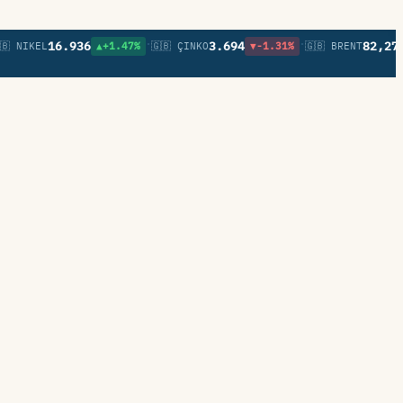
•
•
16.936
3.694
82,27
EL
▲+1.47%
🇬🇧 ÇINKO
▼-1.31%
🇬🇧 BRENT
▼-0.2