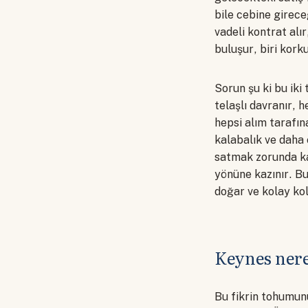
bile cebine girece
vadeli kontrat alır
buluşur, biri kork
Sorun şu ki bu iki
telaşlı davranır, h
hepsi alım tarafın
kalabalık ve daha 
satmak zorunda kal
yönüne kazınır. B
doğar ve kolay ko
Keynes nere
Bu fikrin tohumun