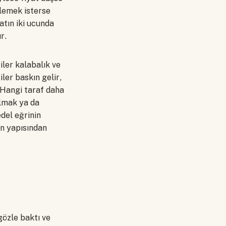
tlemek isterse
ratın iki ucunda
r.
iler kalabalık ve
iler baskın gelir,
. Hangi taraf daha
almak ya da
del eğrinin
ın yapısından
özle baktı ve