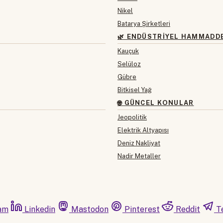
Nikel
Batarya Şirketleri
🌿 ENDÜSTRIYEL HAMMADD
Kauçuk
Selüloz
Gübre
Bitkisel Yağ
🌐 GÜNCEL KONULAR
Jeopolitik
Elektrik Altyapısı
Deniz Nakliyat
Nadir Metaller
am
Linkedin
Mastodon
Pinterest
Reddit
T