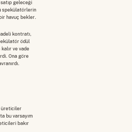
 satıp geleceği
ü spekülatörlerin
bir havuç bekler.
adeli kontratı,
pekülatör ödül
 kalır ve vade
rdi. Ona göre
vranırdı.
üreticiler
tta bu varsayım
ticileri bakır