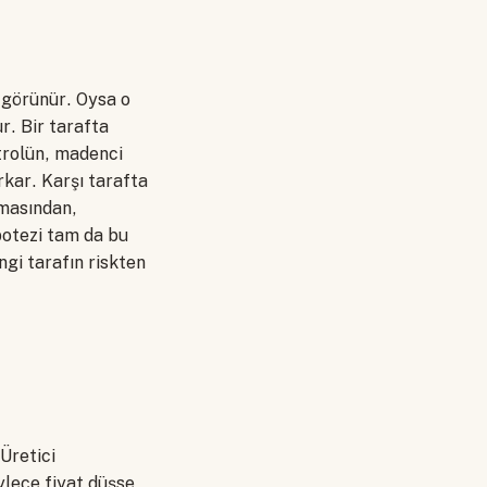
 görünür. Oysa o
r. Bir tarafta
etrolün, madenci
kar. Karşı tarafta
amasından,
otezi tam da bu
ngi tarafın riskten
Üretici
ylece fiyat düşse