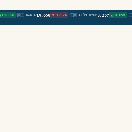
•
•
•
14.658
3.257
%
🇬🇧 BAKIR
▼-1.92%
🇬🇧 ALÜMINYUM
▲+0.09%
🇬🇧 NIK