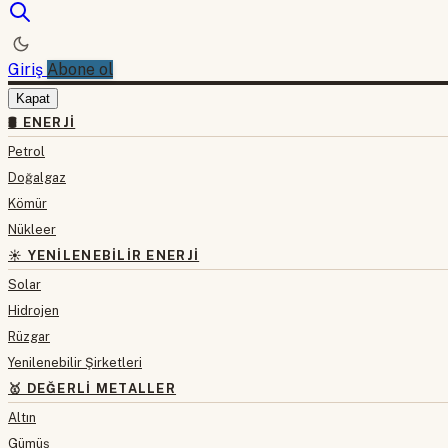
Giriş
Abone ol
Kapat
🛢 ENERJI
Petrol
Doğalgaz
Kömür
Nükleer
☀️ YENILENEBILIR ENERJI
Solar
Hidrojen
Rüzgar
Yenilenebilir Şirketleri
🥇 DEĞERLI METALLER
Altın
Gümüş