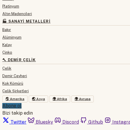
Platinyum
Altın Madencileri
🏭 SANAYI METALLERI
Bakır
Alüminyum
Kalay
Çinko
🔨 DEMIR ÇELIK
Çelik
Demir Cevheri
Kok Kömürü
Çelik Şirketleri
🌎 Amerika
🌏 Asya
🌍 Afrika
🌍 Avrupa
Abone ol
Bizi takip edin
Twitter
Bluesky
Discord
Github
Instagr