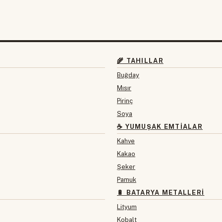
🌾 TAHILLAR
Buğday
Mısır
Pirinç
Soya
☕ YUMUŞAK EMTIALAR
Kahve
Kakao
Şeker
Pamuk
🔋 BATARYA METALLERI
Lityum
Kobalt