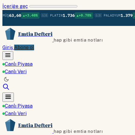
İçeriğe geç
•
•
3,60
1.736
1.379
▲+3.40%
🇬🇧 PLATIN
▲+0.78%
🇬🇧 PALADYUM
▲+0.75
Emtia Defteri
hap gibi emtia notları
Giriş
Abone ol
Canlı Piyasa
Canlı Veri
Canlı Piyasa
Canlı Veri
Emtia Defteri
hap gibi emtia notları