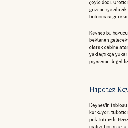
şöyle dedi. Üretic
güvenceye almak i
bulunması gerekir.
Keynes bu havucu r
beklenen gelecekte
olarak cebine atar
yaklaştıkça yukar
piyasanın doğal ha
Hipotez Keyn
Keynes'in tablosu 
korkuyor, tüketic
pek tutmadı. Havayo
maliyetini en az ü