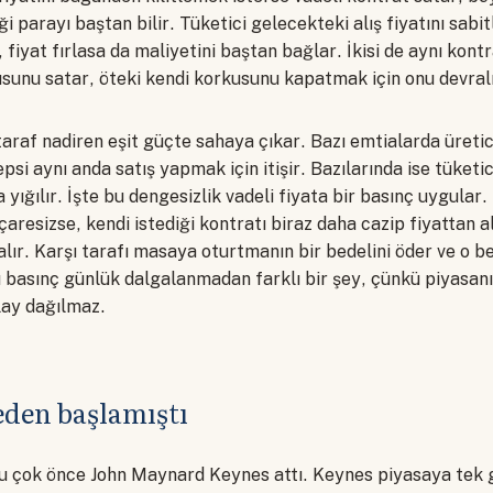
ği parayı baştan bilir. Tüketici gelecekteki alış fiyatını sabi
, fiyat fırlasa da maliyetini baştan bağlar. İkisi de aynı kont
usunu satar, öteki kendi korkusunu kapatmak için onu devralı
 taraf nadiren eşit güçte sahaya çıkar. Bazı emtialarda üretic
epsi aynı anda satış yapmak için itişir. Bazılarında ise tüketic
a yığılır. İşte bu dengesizlik vadeli fiyata bir basınç uygular
çaresizse, kendi istediği kontratı biraz daha cazip fiyattan 
ır. Karşı tarafı masaya oturtmanın bir bedelini öder ve o be
u basınç günlük dalgalanmadan farklı bir şey, çünkü piyasan
lay dağılmaz.
den başlamıştı
u çok önce John Maynard Keynes attı. Keynes piyasaya tek g