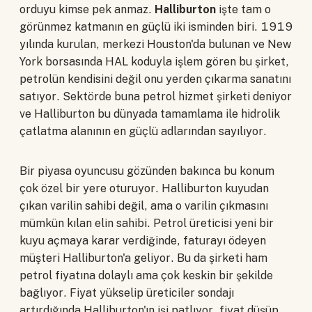
orduyu kimse pek anmaz.
Halliburton
işte tam o
görünmez katmanın en güçlü iki isminden biri. 1919
yılında kurulan, merkezi Houston'da bulunan ve New
York borsasında HAL koduyla işlem gören bu şirket,
petrolün kendisini değil onu yerden çıkarma sanatını
satıyor. Sektörde buna petrol hizmet şirketi deniyor
ve Halliburton bu dünyada tamamlama ile hidrolik
çatlatma alanının en güçlü adlarından sayılıyor.
Bir piyasa oyuncusu gözünden bakınca bu konum
çok özel bir yere oturuyor. Halliburton kuyudan
çıkan varilin sahibi değil, ama o varilin çıkmasını
mümkün kılan elin sahibi. Petrol üreticisi yeni bir
kuyu açmaya karar verdiğinde, faturayı ödeyen
müşteri Halliburton'a geliyor. Bu da şirketi ham
petrol fiyatına dolaylı ama çok keskin bir şekilde
bağlıyor. Fiyat yükselip üreticiler sondajı
artırdığında Halliburton'ın işi patlıyor, fiyat düşüp