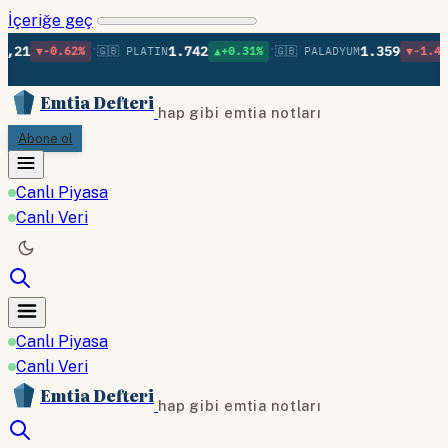
İçeriğe geç
•
•
•
1.742
1.359
.62%
🇬🇧 PLATIN
▲+0.31%
🇬🇧 PALADYUM
▼-1.48%
🇬🇧 B
Emtia Defteri
hap gibi emtia notları
Abone ol
Canlı Piyasa
Canlı Veri
Canlı Piyasa
Canlı Veri
Emtia Defteri
hap gibi emtia notları