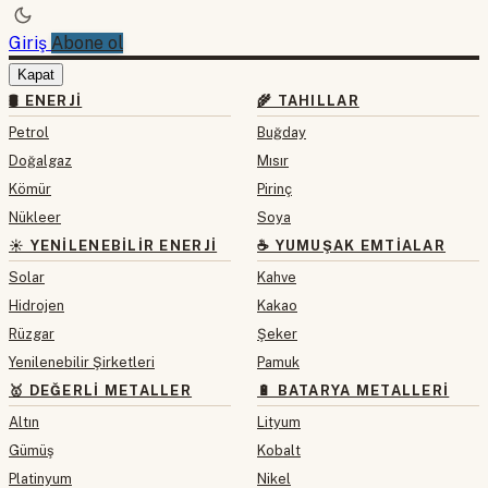
Giriş
Abone ol
Kapat
🛢 ENERJI
🌾 TAHILLAR
Petrol
Buğday
Doğalgaz
Mısır
Kömür
Pirinç
Nükleer
Soya
☀️ YENILENEBILIR ENERJI
☕ YUMUŞAK EMTIALAR
Solar
Kahve
Hidrojen
Kakao
Rüzgar
Şeker
Yenilenebilir Şirketleri
Pamuk
🥇 DEĞERLI METALLER
🔋 BATARYA METALLERI
Altın
Lityum
Gümüş
Kobalt
Platinyum
Nikel