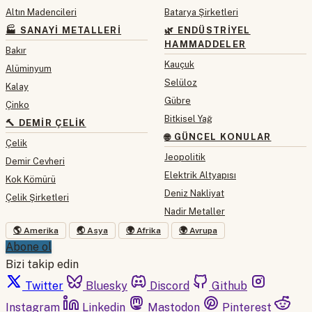
Altın Madencileri
Batarya Şirketleri
🏭 SANAYI METALLERI
🌿 ENDÜSTRIYEL
HAMMADDELER
Bakır
Kauçuk
Alüminyum
Selüloz
Kalay
Gübre
Çinko
Bitkisel Yağ
🔨 DEMIR ÇELIK
🌐 GÜNCEL KONULAR
Çelik
Jeopolitik
Demir Cevheri
Elektrik Altyapısı
Kok Kömürü
Deniz Nakliyat
Çelik Şirketleri
Nadir Metaller
🌎 Amerika
🌏 Asya
🌍 Afrika
🌍 Avrupa
Abone ol
Bizi takip edin
Twitter
Bluesky
Discord
Github
Instagram
Linkedin
Mastodon
Pinterest