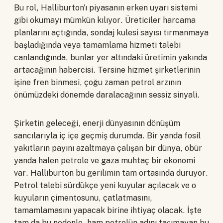
Bu rol, Halliburton'ı piyasanın erken uyarı sistemi
gibi okumayı mümkün kılıyor. Üreticiler harcama
planlarını açtığında, sondaj kulesi sayısı tırmanmaya
başladığında veya tamamlama hizmeti talebi
canlandığında, bunlar yer altındaki üretimin yakında
artacağının habercisi. Tersine hizmet şirketlerinin
işine fren binmesi, çoğu zaman petrol arzının
önümüzdeki dönemde daralacağının sessiz sinyali.
Şirketin geleceği, enerji dünyasının dönüşüm
sancılarıyla iç içe geçmiş durumda. Bir yanda fosil
yakıtların payını azaltmaya çalışan bir dünya, öbür
yanda halen petrole ve gaza muhtaç bir ekonomi
var. Halliburton bu gerilimin tam ortasında duruyor.
Petrol talebi sürdükçe yeni kuyular açılacak ve o
kuyuların çimentosunu, çatlatmasını,
tamamlamasını yapacak birine ihtiyaç olacak. İşte
tam da bu nedenle, ham petrolün adını taşımayan bu