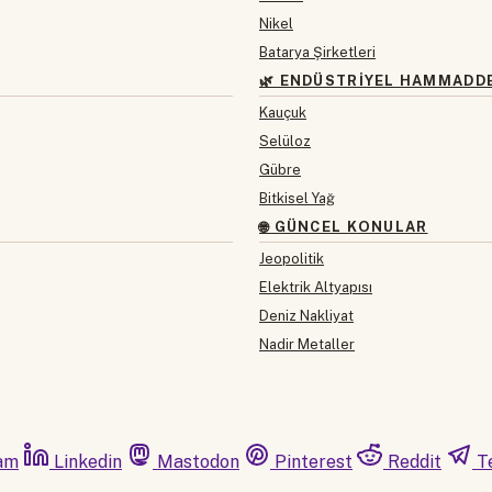
Nikel
Batarya Şirketleri
🌿 ENDÜSTRIYEL HAMMADD
Kauçuk
Selüloz
Gübre
Bitkisel Yağ
🌐 GÜNCEL KONULAR
Jeopolitik
Elektrik Altyapısı
Deniz Nakliyat
Nadir Metaller
am
Linkedin
Mastodon
Pinterest
Reddit
T