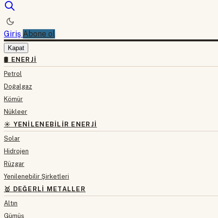
Giriş
Abone ol
Kapat
🛢 ENERJI
Petrol
Doğalgaz
Kömür
Nükleer
☀️ YENILENEBILIR ENERJI
Solar
Hidrojen
Rüzgar
Yenilenebilir Şirketleri
🥇 DEĞERLI METALLER
Altın
Gümüş