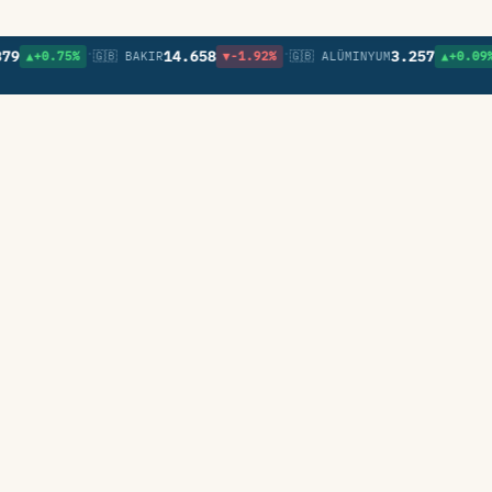
•
•
•
14.658
3.257
+0.75%
🇬🇧 BAKIR
▼-1.92%
🇬🇧 ALÜMINYUM
▲+0.09%
🇬