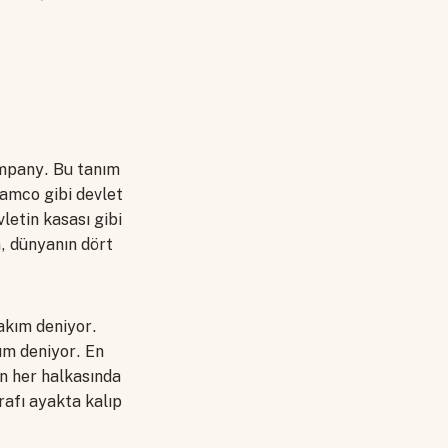
Company. Bu tanım
ramco gibi devlet
letin kasası gibi
n, dünyanın dört
akım deniyor.
ım deniyor. En
in her halkasında
rafı ayakta kalıp