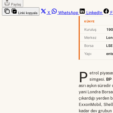
Paylaş
X
WhatsApp
LinkedIn
F
Linki kopyala
KÜNYE
Kuruluş
190
Merkez
Lon
Borsa
LSE
Yapı
ent
P
etrol piyasa
simgesi.
BP
asrı aşkın süredir
yani Londra Borsas
çıkardığı yerden 
ExxonMobil, Shell,
kadar dev grubun 