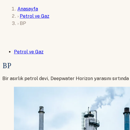
Anasayfa
›
Petrol ve Gaz
›
BP
Petrol ve Gaz
BP
Bir asırlık petrol devi, Deepwater Horizon yarasını sırtında 