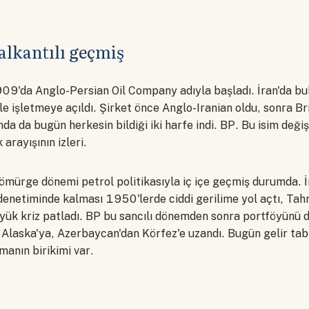
çalkantılı geçmiş
909'da Anglo-Persian Oil Company adıyla başladı. İran'da bu
le işletmeye açıldı. Şirket önce Anglo-Iranian oldu, sonra B
nda da bugün herkesin bildiği iki harfe indi. BP. Bu isim değiş
k arayışının izleri.
sömürge dönemi petrol politikasıyla iç içe geçmiş durumda. 
z denetiminde kalması 1950'lerde ciddi gerilime yol açtı, Ta
yük kriz patladı. BP bu sancılı dönemden sonra portföyünü 
 Alaska'ya, Azerbaycan'dan Körfez'e uzandı. Bugün gelir ta
lmanın birikimi var.