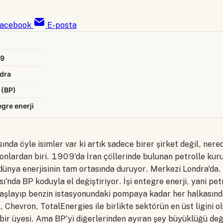
acebook
E-posta
9
dra
 (BP)
egre enerji
sında öyle isimler var ki artık sadece birer şirket değil, nere
onlardan biri. 1909'da İran çöllerinde bulunan petrolle kuru
 dünya enerjisinin tam ortasında duruyor. Merkezi Londra'da.
ı'nda BP koduyla el değiştiriyor. İşi entegre enerji, yani pe
başlayıp benzin istasyonundaki pompaya kadar her halkasınd
 Chevron, TotalEnergies ile birlikte sektörün en üst ligini ol
bir üyesi. Ama BP'yi diğerlerinden ayıran şey büyüklüğü deği