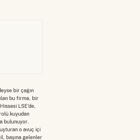
deyse bir çağın
lan bu firma, bir
 Hissesi LSE'de,
trolü kuyudan
a bulunuyor.
uşturan o avuç içi
l, başına gelenler