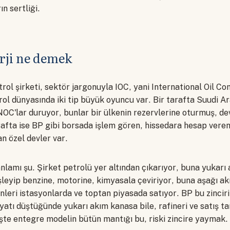
ın sertliği.
rji ne demek
rol şirketi, sektör jargonuyla IOC, yani International Oil 
ol dünyasında iki tip büyük oyuncu var. Bir tarafta Suudi A
 NOC'lar duruyor, bunlar bir ülkenin rezervlerine oturmuş, dev
rafta ise BP gibi borsada işlem gören, hissedara hesap vere
an özel devler var.
lamı şu. Şirket petrolü yer altından çıkarıyor, buna yukarı 
şleyip benzine, motorine, kimyasala çeviriyor, buna aşağı ak
leri istasyonlarda ve toptan piyasada satıyor. BP bu zincir
yatı düştüğünde yukarı akım kanasa bile, rafineri ve satış ta
şte entegre modelin bütün mantığı bu, riski zincire yaymak.