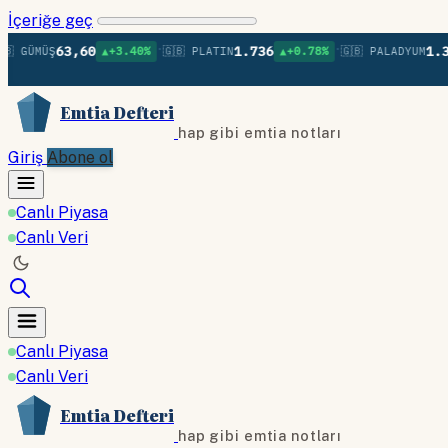
İçeriğe geç
•
•
63,60
1.736
1.379
MÜŞ
▲+3.40%
🇬🇧 PLATIN
▲+0.78%
🇬🇧 PALADYUM
▲
Emtia Defteri
hap gibi emtia notları
Giriş
Abone ol
Canlı Piyasa
Canlı Veri
Canlı Piyasa
Canlı Veri
Emtia Defteri
hap gibi emtia notları