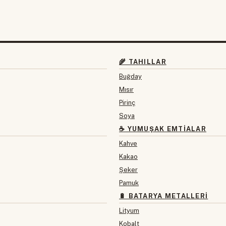
🌾 TAHILLAR
Buğday
Mısır
Pirinç
Soya
☕ YUMUŞAK EMTIALAR
Kahve
Kakao
Şeker
Pamuk
🔋 BATARYA METALLERI
Lityum
Kobalt