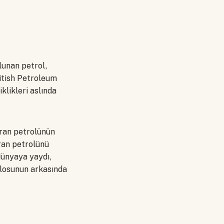
lunan petrol,
ritish Petroleum
iklikleri aslında
İran petrolünün
hran petrolünü
dünyaya yaydı,
blosunun arkasında