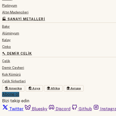
Platinyum
Altın Madencileri
🏭 SANAYI METALLERI
Bakır
Alüminyum
Kalay
Çinko
🔨 DEMIR ÇELIK
Çelik
Demir Cevheri
Kok Kömürü
Çelik Şirketleri
🌎 Amerika
🌏 Asya
🌍 Afrika
🌍 Avrupa
Abone ol
Bizi takip edin
Twitter
Bluesky
Discord
Github
Instagr