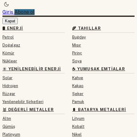
Giriş
Abone ol
Kapat
🛢 ENERJI
🌾 TAHILLAR
Petrol
Buğday
Doğalgaz
Mısır
Kömür
Pirinç
Nükleer
Soya
☀️ YENILENEBILIR ENERJI
☕ YUMUŞAK EMTIALAR
Solar
Kahve
Hidrojen
Kakao
Rüzgar
Şeker
Yenilenebilir Şirketleri
Pamuk
🥇 DEĞERLI METALLER
🔋 BATARYA METALLERI
Altın
Lityum
Gümüş
Kobalt
Platinyum
Nikel