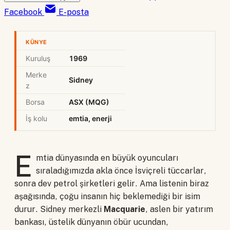
Facebook
E-posta
KÜNYE
Kuruluş
1969
Merke
Sidney
z
Borsa
ASX (MQG)
İş kolu
emtia, enerji
E
mtia dünyasında en büyük oyuncuları
sıraladığımızda akla önce İsviçreli tüccarlar,
sonra dev petrol şirketleri gelir. Ama listenin biraz
aşağısında, çoğu insanın hiç beklemediği bir isim
durur. Sidney merkezli
Macquarie
, aslen bir yatırım
bankası, üstelik dünyanın öbür ucundan,