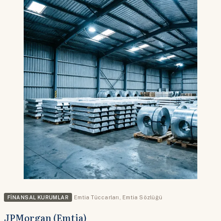
FINANSAL KURUMLAR
Emtia Tüccarları
,
Emtia Sözlüğü
JPMorgan (Emtia)