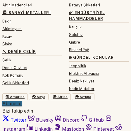
Altın Madencileri
Batarya Şirketleri
🏭 SANAYI METALLERI
🌿 ENDÜSTRIYEL
HAMMADDELER
Bakır
Kauçuk
Alüminyum
Selüloz
Kalay
Gübre
Çinko
Bitkisel Yağ
🔨 DEMIR ÇELIK
🌐 GÜNCEL KONULAR
Çelik
Jeopolitik
Demir Cevheri
Elektrik Altyapısı
Kok Kömürü
Deniz Nakliyat
Çelik Şirketleri
Nadir Metaller
🌎 Amerika
🌏 Asya
🌍 Afrika
🌍 Avrupa
Abone ol
Bizi takip edin
Twitter
Bluesky
Discord
Github
Instagram
Linkedin
Mastodon
Pinterest