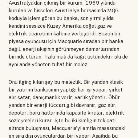
Avustralya'dan çıkmış bir kurum. 1969 yılında
kurulan ve hisseleri Avustralya borsasında MQG
koduyla işlem gören bu banka, son yirmi yılda
kendini sessizce Kuzey Amerika doğal gaz ve
elektrik ticaretinin kalbine yerleştirdi. Bugün bir
piyasa oyuncusu için Macquarie sıradan bir banka
değil, enerji akışının görünmeyen damarlarından
birinde oturan, fiziki malı da kağıt üstündeki riski de
aynı anda yöneten tuhaf bir melez.
Onu ilginç kılan şey bu melezlik. Bir yandan klasik
bir yatırım bankasının yaptığı her işi yapar, şirket
alır satar, danışmanlık verir, varlık yönetir. Öbür
yandan bir enerji tüccarı gibi davranır, gaz alır,
depolar, boru hatlarında kapasite kiralar, elektrik
sözleşmeleri kurar. İşte bu iki kimliğin tek çatı
altında buluşması, Macquarie'yi emtia masasındaki
en sıra dışı oyunculardan biri yapar. Aşağıda bu