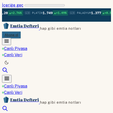
İçeriğe geç
•
•
•
1.749
1.377
2.76%
🇬🇧 PLATIN
▲+1.49%
🇬🇧 PALADYUM
▲+0.57%
🇬🇧 
Emtia Defteri
hap gibi emtia notları
Abone ol
Canlı Piyasa
Canlı Veri
Canlı Piyasa
Canlı Veri
Emtia Defteri
hap gibi emtia notları