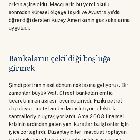
erken aşina oldu. Macquarie bu yerel okulu
sonradan küresel ölçeğe taşıdı ve Avustralya'da
öğrendiği dersleri Kuzey Amerika'nın gaz sahalarına
uyguladı.
Bankaların çekildiği boşluğa
girmek
Şimdi portrenin asıl dönüm noktasına geliyoruz. Bir
zamanlar büyük Wall Street bankaları emtia
ticaretinin en agresif oyuncularıydı. Fiziki petrol
depoluyor, metal ambarları işletiyor, elektrik
santralleriyle uğraşıyorlardı. Ama 2008 finansal
krizinin ardından gelen yeni kurallar bu işi onlar için
iyice zorlaştırdı. Düzenleyiciler, mevduat toplayan
dev bankaların fiziki emtia gibi riskli ve sermaye