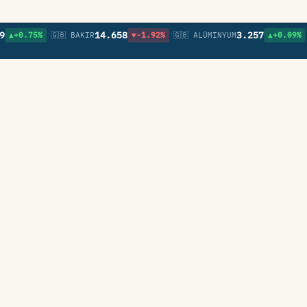
•
•
•
14.658
3.257
.75%
🇬🇧 BAKIR
▼-1.92%
🇬🇧 ALÜMINYUM
▲+0.09%
🇬🇧 