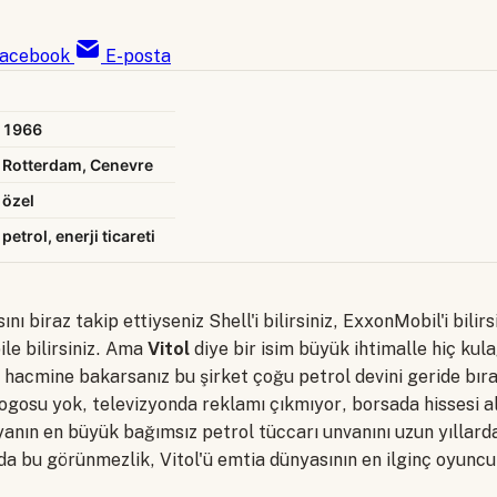
acebook
E-posta
1966
Rotterdam, Cenevre
özel
petrol, enerji ticareti
ını biraz takip ettiyseniz Shell'i bilirsiniz, ExxonMobil'i bilirs
le bilirsiniz. Ama
Vitol
diye bir isim büyük ihtimalle hiç kul
hacmine bakarsanız bu şirket çoğu petrol devini geride bıra
ogosu yok, televizyonda reklamı çıkmıyor, borsada hissesi al
nın en büyük bağımsız petrol tüccarı unvanını uzun yıllarda
da bu görünmezlik, Vitol'ü emtia dünyasının en ilginç oyuncu