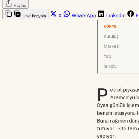
Paylaş
X
WhatsApp
LinkedIn
F
Linki kopyala
KÜNYE
Kuruluş
Merkez
Yapı
İş kolu
P
etrol piyasas
Aramco'yu bi
Oysa günlük işlem 
benzin istasyonu l
Buna rağmen dünya
tutuyor. İşte tam 
yapıyor.