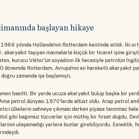
limanında başlayan hikaye
 1966 yılında Hollanda'nın Rotterdam kentinde atıldı. İki or
, akaryakıt taşıyan mavnalarla küçük bir ticaret işine girişti
ten, kurucu Viëtor'ün soyadının ilk hecesiyle petrolün İngili
. O dönemde Rotterdam, Avrupa'nın en hareketli akaryakıt paz
doğru zamanda işe başlamıştı.
mamen basitti. Bir yerde ucuza akaryakıt bulup başka bir yer
Ama petrol dünyası 1970'lerde altüst oldu. Arap petrol amb
etici ülkelerin sahneye çıkması derken piyasa tanınmaz hale
ol gibi bağımsız tüccarlar için müthiş bir fırsat doğdu. Devl
arının ulaşamadığı yerlere bunlar girebiliyordu. Esneklik, hız
rindeydi.