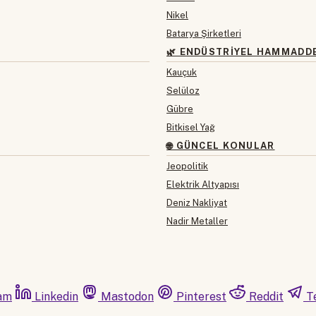
Nikel
Batarya Şirketleri
🌿 ENDÜSTRIYEL HAMMADD
Kauçuk
Selüloz
Gübre
Bitkisel Yağ
🌐 GÜNCEL KONULAR
Jeopolitik
Elektrik Altyapısı
Deniz Nakliyat
Nadir Metaller
am
Linkedin
Mastodon
Pinterest
Reddit
T