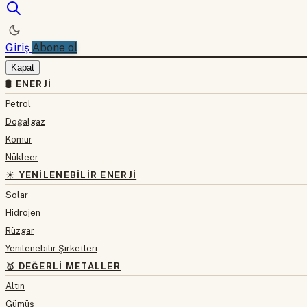
Giriş
Abone ol
Kapat
🛢 ENERJI
Petrol
Doğalgaz
Kömür
Nükleer
☀️ YENILENEBILIR ENERJI
Solar
Hidrojen
Rüzgar
Yenilenebilir Şirketleri
🥇 DEĞERLI METALLER
Altın
Gümüş