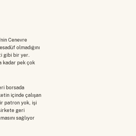
e'nin Cenevre
tesadüf olmadığını
 gibi bir yer.
ya kadar pek çok
eri borsada
etin içinde çalışan
r patron yok, işi
şirkete geri
şmasını sağlıyor