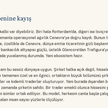
enine kayış
kalbi var diyebiliriz. Biri hala Rotterdam'da, diğeri ise İsviçr
Zamanla operasyonel ağırlık Cenevre'ye doğru kaydı. Bunun 
e, özellikle de Cenevre, dünya emtia ticaretinin gizli başkenti
, bankacılık altyapısı güçlü, üstelik Glencore'dan Trafigura'
ada yuvalanmış durumda. Yani ekosistem hazır.
 tam bu sessiz dünyaya uygun. Şirket halka açık değil, hissel
 tamamen özel ve en ilginci, ortakların büyük bölümünü şirk
ler ve kıdemli traderlar oluşturuyor. Yani burada dışarıdan bi
ı zamanda şirketin sahibi. Bir trader emekli olunca hissesini 
ni isimler ortak ediliyor. Bu model, herkesin canla başla çalı
lan insan sayısı yüzlerle ölçülüyor.