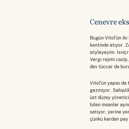
Cenevre eks
Bugün Vitol'ün iki 
kentinde atıyor. 
söyleyeyim. İsviçr
Vergi rejimi cazip
dev tüccar da bur
Vitol'ün yapısı da
gezmiyor. Sahiplik
üst düzey yönetici
bilen insanlar ayn
satıyor, yerine ye
çünkü kardan pay a