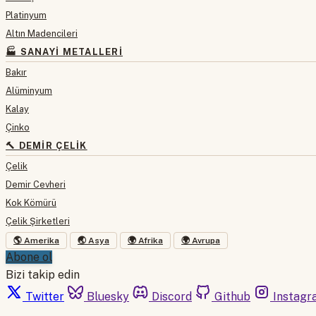
Platinyum
Altın Madencileri
🏭 SANAYI METALLERI
Bakır
Alüminyum
Kalay
Çinko
🔨 DEMIR ÇELIK
Çelik
Demir Cevheri
Kok Kömürü
Çelik Şirketleri
🌎 Amerika
🌏 Asya
🌍 Afrika
🌍 Avrupa
Abone ol
Bizi takip edin
Twitter
Bluesky
Discord
Github
Instagr