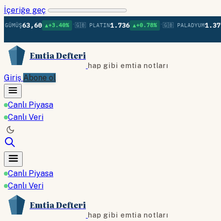
İçeriğe geç
•
•
63,60
1.736
1.379
Ş
▲+3.40%
🇬🇧 PLATIN
▲+0.78%
🇬🇧 PALADYUM
▲+0
Emtia Defteri
hap gibi emtia notları
Giriş
Abone ol
Canlı Piyasa
Canlı Veri
Canlı Piyasa
Canlı Veri
Emtia Defteri
hap gibi emtia notları