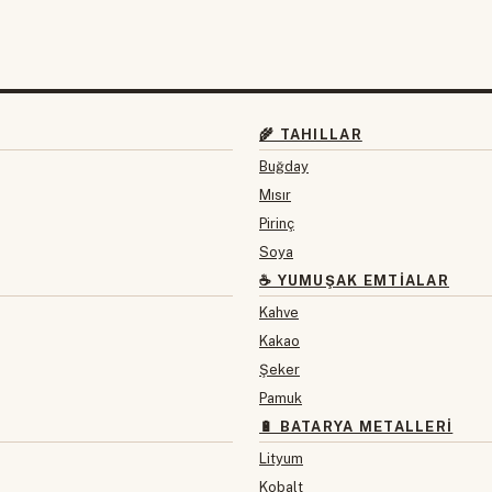
🌾 TAHILLAR
Buğday
Mısır
Pirinç
Soya
☕ YUMUŞAK EMTIALAR
Kahve
Kakao
Şeker
Pamuk
🔋 BATARYA METALLERI
Lityum
Kobalt