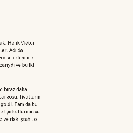
tak, Henk Viëtor
ler. Adı da
zcesi birleşince
arıydı ve bu iki
de biraz daha
argosu, fiyatların
 geldi. Tam da bu
et şirketlerinin ve
 ve risk iştahı, o