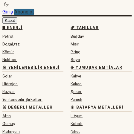
Giriş
Abone ol
Kapat
🛢 ENERJI
🌾 TAHILLAR
Petrol
Buğday
Doğalgaz
Mısır
Kömür
Pirinç
Nükleer
Soya
☀️ YENILENEBILIR ENERJI
☕ YUMUŞAK EMTIALAR
Solar
Kahve
Hidrojen
Kakao
Rüzgar
Şeker
Yenilenebilir Şirketleri
Pamuk
🥇 DEĞERLI METALLER
🔋 BATARYA METALLERI
Altın
Lityum
Gümüş
Kobalt
Platinyum
Nikel