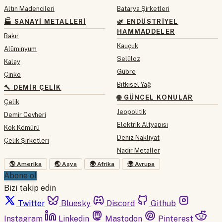
Altın Madencileri
Batarya Şirketleri
🏭 SANAYI METALLERI
🌿 ENDÜSTRIYEL
HAMMADDELER
Bakır
Kauçuk
Alüminyum
Selüloz
Kalay
Gübre
Çinko
Bitkisel Yağ
🔨 DEMIR ÇELIK
🌐 GÜNCEL KONULAR
Çelik
Jeopolitik
Demir Cevheri
Elektrik Altyapısı
Kok Kömürü
Deniz Nakliyat
Çelik Şirketleri
Nadir Metaller
🌎 Amerika
🌏 Asya
🌍 Afrika
🌍 Avrupa
Abone ol
Bizi takip edin
Twitter
Bluesky
Discord
Github
Instagram
Linkedin
Mastodon
Pinterest