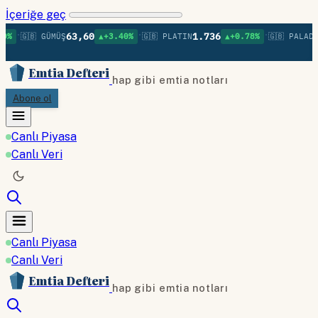
İçeriğe geç
•
•
63,60
1.736
1.379
GÜMÜŞ
▲+3.40%
🇬🇧 PLATIN
▲+0.78%
🇬🇧 PALADYUM
Emtia Defteri
hap gibi emtia notları
Abone ol
Canlı Piyasa
Canlı Veri
Canlı Piyasa
Canlı Veri
Emtia Defteri
hap gibi emtia notları