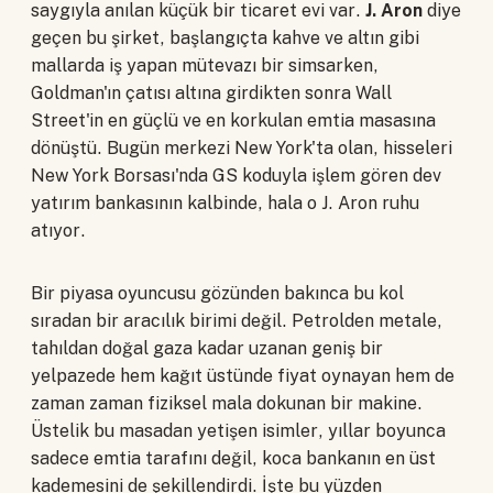
saygıyla anılan küçük bir ticaret evi var.
J. Aron
diye
geçen bu şirket, başlangıçta kahve ve altın gibi
mallarda iş yapan mütevazı bir simsarken,
Goldman'ın çatısı altına girdikten sonra Wall
Street'in en güçlü ve en korkulan emtia masasına
dönüştü. Bugün merkezi New York'ta olan, hisseleri
New York Borsası'nda GS koduyla işlem gören dev
yatırım bankasının kalbinde, hala o J. Aron ruhu
atıyor.
Bir piyasa oyuncusu gözünden bakınca bu kol
sıradan bir aracılık birimi değil. Petrolden metale,
tahıldan doğal gaza kadar uzanan geniş bir
yelpazede hem kağıt üstünde fiyat oynayan hem de
zaman zaman fiziksel mala dokunan bir makine.
Üstelik bu masadan yetişen isimler, yıllar boyunca
sadece emtia tarafını değil, koca bankanın en üst
kademesini de şekillendirdi. İşte bu yüzden