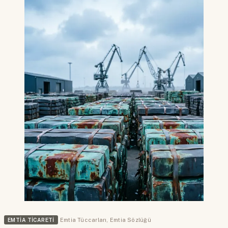
EMTIA TICARETI
Emtia Tüccarları
,
Emtia Sözlüğü