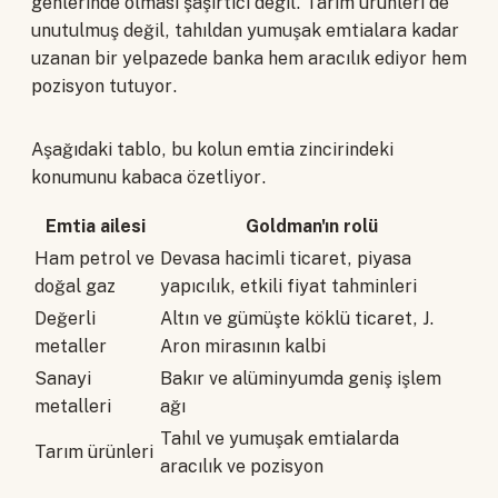
genlerinde olması şaşırtıcı değil. Tarım ürünleri de
unutulmuş değil, tahıldan yumuşak emtialara kadar
uzanan bir yelpazede banka hem aracılık ediyor hem
pozisyon tutuyor.
Aşağıdaki tablo, bu kolun emtia zincirindeki
konumunu kabaca özetliyor.
Emtia ailesi
Goldman'ın rolü
Ham petrol ve
Devasa hacimli ticaret, piyasa
doğal gaz
yapıcılık, etkili fiyat tahminleri
Değerli
Altın ve gümüşte köklü ticaret, J.
metaller
Aron mirasının kalbi
Sanayi
Bakır ve alüminyumda geniş işlem
metalleri
ağı
Tahıl ve yumuşak emtialarda
Tarım ürünleri
aracılık ve pozisyon