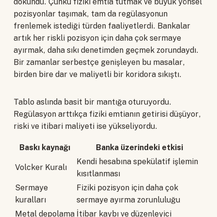
dokundu. Çünkü fiziki emtia tutmak ve büyük yönsel
pozisyonlar taşımak, tam da regülasyonun
frenlemek istediği türden faaliyetlerdi. Bankalar
artık her riskli pozisyon için daha çok sermaye
ayırmak, daha sıkı denetimden geçmek zorundaydı.
Bir zamanlar serbestçe genişleyen bu masalar,
birden bire dar ve maliyetli bir koridora sıkıştı.
Tablo aslında basit bir mantığa oturuyordu.
Regülasyon arttıkça fiziki emtianın getirisi düşüyor,
riski ve itibari maliyeti ise yükseliyordu.
Baskı kaynağı
Banka üzerindeki etkisi
Kendi hesabına spekülatif işlemin
Volcker Kuralı
kısıtlanması
Sermaye
Fiziki pozisyon için daha çok
kuralları
sermaye ayırma zorunluluğu
Metal depolama
İtibar kaybı ve düzenleyici