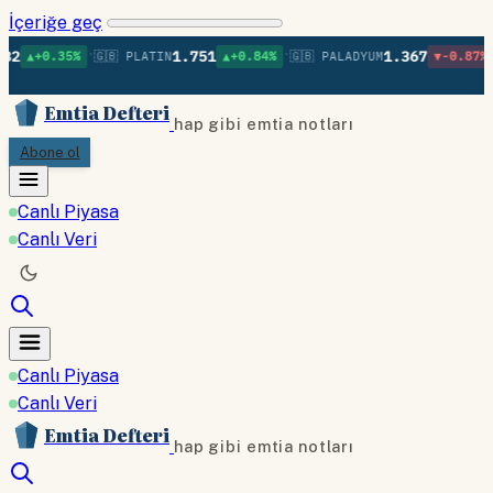
İçeriğe geç
•
•
•
1.751
1.367
%
🇬🇧 PLATIN
▲+0.84%
🇬🇧 PALADYUM
▼-0.87%
🇬🇧 BAKI
Emtia Defteri
hap gibi emtia notları
Abone ol
Canlı Piyasa
Canlı Veri
Canlı Piyasa
Canlı Veri
Emtia Defteri
hap gibi emtia notları