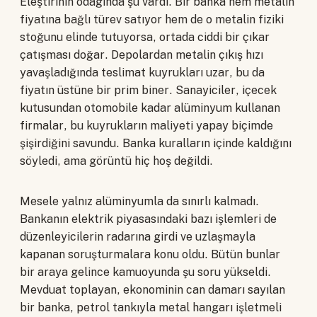
Eleştirinin odağında şu vardı. Bir banka hem metalin
fiyatına bağlı türev satıyor hem de o metalin fiziki
stoğunu elinde tutuyorsa, ortada ciddi bir çıkar
çatışması doğar. Depolardan metalin çıkış hızı
yavaşladığında teslimat kuyrukları uzar, bu da
fiyatın üstüne bir prim biner. Sanayiciler, içecek
kutusundan otomobile kadar alüminyum kullanan
firmalar, bu kuyrukların maliyeti yapay biçimde
şişirdiğini savundu. Banka kuralların içinde kaldığını
söyledi, ama görüntü hiç hoş değildi.
Mesele yalnız alüminyumla da sınırlı kalmadı.
Bankanın elektrik piyasasındaki bazı işlemleri de
düzenleyicilerin radarına girdi ve uzlaşmayla
kapanan soruşturmalara konu oldu. Bütün bunlar
bir araya gelince kamuoyunda şu soru yükseldi.
Mevduat toplayan, ekonominin can damarı sayılan
bir banka, petrol tankıyla metal hangarı işletmeli