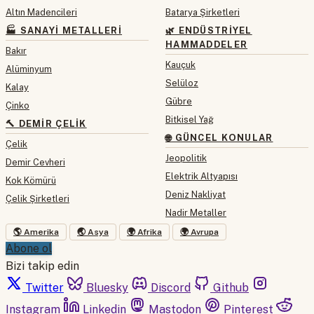
Altın Madencileri
Batarya Şirketleri
🏭 SANAYI METALLERI
🌿 ENDÜSTRIYEL
HAMMADDELER
Bakır
Kauçuk
Alüminyum
Selüloz
Kalay
Gübre
Çinko
Bitkisel Yağ
🔨 DEMIR ÇELIK
🌐 GÜNCEL KONULAR
Çelik
Jeopolitik
Demir Cevheri
Elektrik Altyapısı
Kok Kömürü
Deniz Nakliyat
Çelik Şirketleri
Nadir Metaller
🌎 Amerika
🌏 Asya
🌍 Afrika
🌍 Avrupa
Abone ol
Bizi takip edin
Twitter
Bluesky
Discord
Github
Instagram
Linkedin
Mastodon
Pinterest