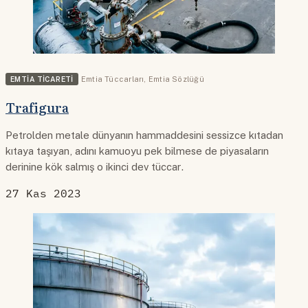
EMTIA TICARETI
Emtia Tüccarları
,
Emtia Sözlüğü
Trafigura
Petrolden metale dünyanın hammaddesini sessizce kıtadan
kıtaya taşıyan, adını kamuoyu pek bilmese de piyasaların
derinine kök salmış o ikinci dev tüccar.
27 Kas 2023