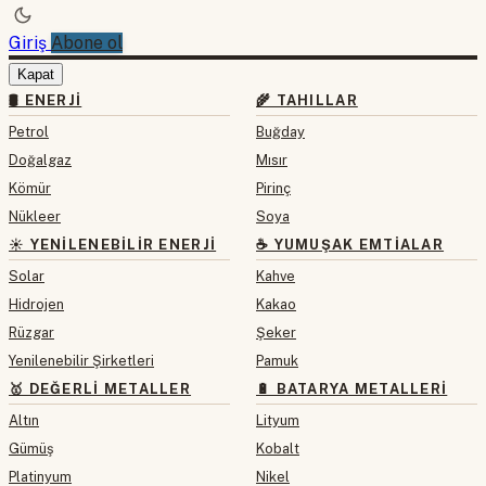
Giriş
Abone ol
Kapat
🛢 ENERJI
🌾 TAHILLAR
Petrol
Buğday
Doğalgaz
Mısır
Kömür
Pirinç
Nükleer
Soya
☀️ YENILENEBILIR ENERJI
☕ YUMUŞAK EMTIALAR
Solar
Kahve
Hidrojen
Kakao
Rüzgar
Şeker
Yenilenebilir Şirketleri
Pamuk
🥇 DEĞERLI METALLER
🔋 BATARYA METALLERI
Altın
Lityum
Gümüş
Kobalt
Platinyum
Nikel