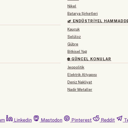
Nikel
Batarya Şirketleri
🌿 ENDÜSTRIYEL HAMMADD
Kauçuk
Selüloz
Gübre
Bitkisel Yağ
🌐 GÜNCEL KONULAR
Jeopolitik
Elektrik Altyapısı
Deniz Nakliyat
Nadir Metaller
am
Linkedin
Mastodon
Pinterest
Reddit
T