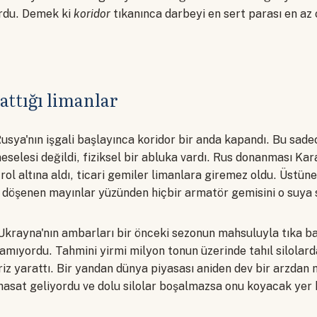
rdu. Demek ki
koridor
tıkanınca darbeyi en sert parası en az 
attığı limanlar
sya'nın işgali başlayınca koridor bir anda kapandı. Bu sa
selesi değildi, fiziksel bir abluka vardı. Rus donanması Kar
rol altına aldı, ticari gemiler limanlara giremez oldu. Üstün
ına döşenen mayınlar yüzünden hiçbir armatör gemisini o suya
Ukrayna'nın ambarları bir önceki sezonun mahsuluyla tıka 
kamıyordu. Tahmini yirmi milyon tonun üzerinde tahıl silolarda 
kriz yarattı. Bir yandan dünya piyasası aniden dev bir arzdan
hasat geliyordu ve dolu silolar boşalmazsa onu koyacak yer