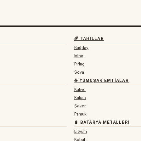
🌾 TAHILLAR
Buğday
Mısır
Pirinç
Soya
☕ YUMUŞAK EMTIALAR
Kahve
Kakao
Şeker
Pamuk
🔋 BATARYA METALLERI
Lityum
Kobalt