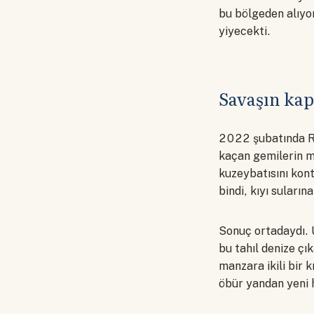
bu bölgeden alıyo
yiyecekti.
Savaşın kap
2022 şubatında Ru
kaçan gemilerin me
kuzeybatısını kont
bindi, kıyı sular
Sonuç ortadaydı. 
bu tahıl denize çı
manzara ikili bir 
öbür yandan yeni 