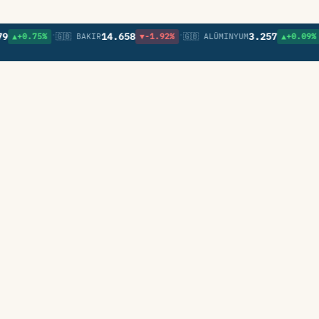
•
•
•
14.658
3.257
.75%
🇬🇧 BAKIR
▼-1.92%
🇬🇧 ALÜMINYUM
▲+0.09%
🇬🇧