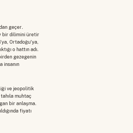
ndan geçer.
bir dilimini üretir
'ya, Ortadoğu'ya,
ktığı o hattın adı.
birden gezegenin
a insanın
ği ve jeopolitik
o tahıla muhtaç
lgan bir anlaşma.
dığında fiyatı