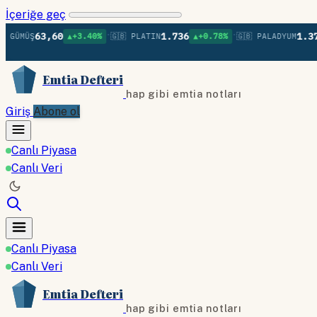
İçeriğe geç
•
•
63,60
1.736
1.379
ÜŞ
▲+3.40%
🇬🇧 PLATIN
▲+0.78%
🇬🇧 PALADYUM
▲+0
Emtia Defteri
hap gibi emtia notları
Giriş
Abone ol
Canlı Piyasa
Canlı Veri
Canlı Piyasa
Canlı Veri
Emtia Defteri
hap gibi emtia notları