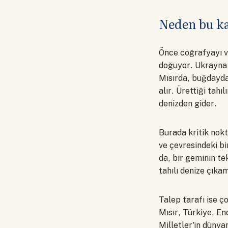
Neden bu ka
Önce coğrafyayı v
doğuyor. Ukrayna t
Mısırda, buğdayda
alır. Ürettiği tah
denizden gider.
Burada kritik nokt
ve çevresindeki b
da, bir geminin te
tahılı denize çı
Talep tarafı ise ç
Mısır, Türkiye, En
Milletler'in düny