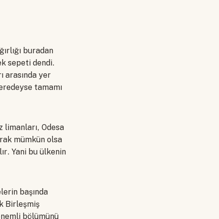
ırlığı buradan
k sepeti dendi.
ı arasında yer
n neredeyse tamamı
z limanları, Odesa
larak mümkün olsa
ır. Yani bu ülkenin
elerin başında
k Birleşmiş
 önemli bölümünü