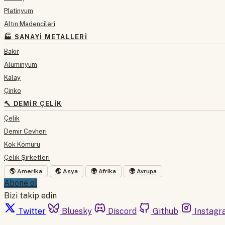
Platinyum
Altın Madencileri
🏭 SANAYI METALLERI
Bakır
Alüminyum
Kalay
Çinko
🔨 DEMIR ÇELIK
Çelik
Demir Cevheri
Kok Kömürü
Çelik Şirketleri
🌎 Amerika
🌏 Asya
🌍 Afrika
🌍 Avrupa
Abone ol
Bizi takip edin
Twitter
Bluesky
Discord
Github
Instagr