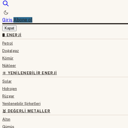
Giriş
Abone ol
Kapat
🛢 ENERJI
Petrol
Doğalgaz
Kömür
Nükleer
☀️ YENILENEBILIR ENERJI
Solar
Hidrojen
Rüzgar
Yenilenebilir Şirketleri
🥇 DEĞERLI METALLER
Altın
Gümüş