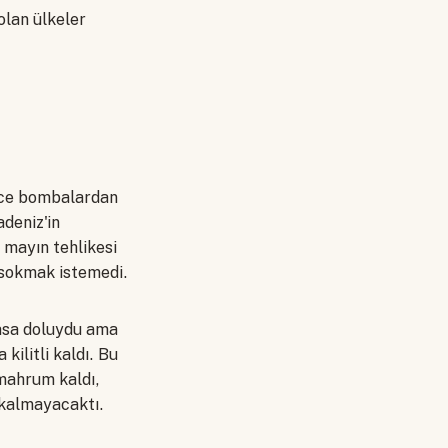
olan ülkeler
dece bombalardan
adeniz'in
e mayın tehlikesi
 sokmak istemedi.
basa doluydu ama
kilitli kaldı. Bu
 mahrum kaldı,
 kalmayacaktı.