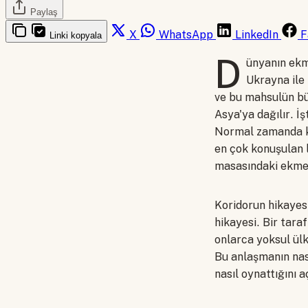
Paylaş
X
WhatsApp
LinkedIn
F
Linki kopyala
D
ünyanın ekm
Ukrayna ile 
ve bu mahsulün b
Asya'ya dağılır. İ
Normal zamanda k
en çok konuşulan 
masasındaki ekmek
Koridorun hikayesi
hikayesi. Bir tara
onlarca yoksul ülk
Bu anlaşmanın nas
nasıl oynattığını a