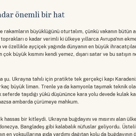
dar önemli bir hat
e rakamların büyüklüğünü oturtalım, çünkü vakanın bütün ağ
oprakları o kadar verimli ki ülkeye yıllarca Avrupa'nın ekme
 ve özellikle ayçiçek yağında dünyanın en büyük ihracatçılar
ılın çok büyük kısmını kendi yemez, dışarı satar ve bu satışı
a şu. Ukrayna tahılı için pratikte tek gerçekçi kapı Karadeni
irkaç büyük liman. Trenle ya da kamyonla taşımak teknik o
k seferde taşıdığı yükü düşününce kara yolu devede kulak kal
kamazsa ambarda çürümeye mahkum.
ok hassas bir kitleydi. Ukrayna buğdayını ve mısırını alan ülk
donezya, Bangladeş gibi kalabalık nüfuslar geliyordu. Üsteli
anın en yoksullarına gıda yardımı dağıtan kolu da buğdayının