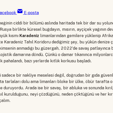
acebook
E-posta
eğinin ciddi bir bölümü aslında haritada tek bir dar su yolu
Rusya birlikte küresel buğdayın, mısırın, ayçiçek yağının dev 
üyük kısmı
Karadeniz
limanlarından gemilere yüklenip Afrika
şte Karadeniz Tahıl Koridoru dediğimiz şey, bu yükün denize çı
imsenin anmadığı bu güzergah, 2022'de savaş patlayınca 
lojistik damarına döndü. Çünkü o damar tıkanınca milyonlarc
 pahalandı, bazı yerlerde kıtlık korkusu başladı.
 sadece bir nakliye meselesi değil, doğrudan bir gıda güvenli
fta tarlaları dolu ama limanları bloke bir ülke, öbür tarafta 
e duruyordu. Arada ise bir savaş, bir abluka ve sonunda kırı
ıl kurulduğunu, neyi çözdüğünü, neden çöktüğünü ve her kırıl
çalım.