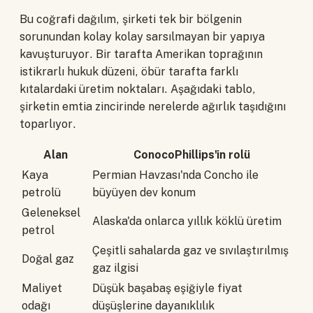
Bu coğrafi dağılım, şirketi tek bir bölgenin
sorunundan kolay kolay sarsılmayan bir yapıya
kavuşturuyor. Bir tarafta Amerikan toprağının
istikrarlı hukuk düzeni, öbür tarafta farklı
kıtalardaki üretim noktaları. Aşağıdaki tablo,
şirketin emtia zincirinde nerelerde ağırlık taşıdığını
toparlıyor.
Alan
ConocoPhillips'in rolü
Kaya
Permian Havzası'nda Concho ile
petrolü
büyüyen dev konum
Geleneksel
Alaska'da onlarca yıllık köklü üretim
petrol
Çeşitli sahalarda gaz ve sıvılaştırılmış
Doğal gaz
gaz ilgisi
Maliyet
Düşük başabaş eşiğiyle fiyat
odağı
düşüşlerine dayanıklılık