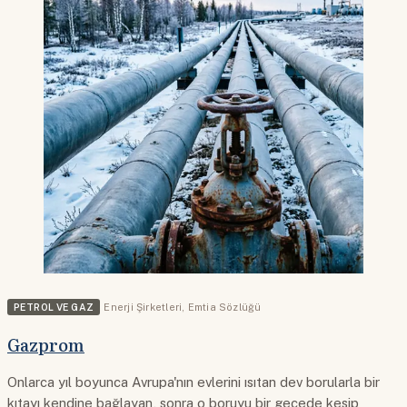
PETROL VE GAZ
Enerji Şirketleri
,
Emtia Sözlüğü
Gazprom
Onlarca yıl boyunca Avrupa'nın evlerini ısıtan dev borularla bir
kıtayı kendine bağlayan, sonra o boruyu bir gecede kesip