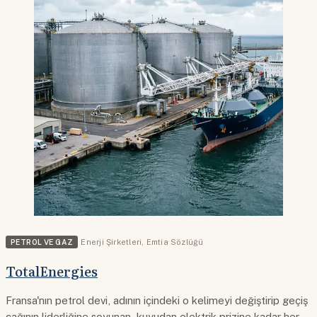
PETROL VE GAZ
Enerji Şirketleri
,
Emtia Sözlüğü
TotalEnergies
Fransa'nın petrol devi, adının içindeki o kelimeyi değiştirip geçiş
çağının liderliğine soyunan, kuyudan elektrik prizine kadar her