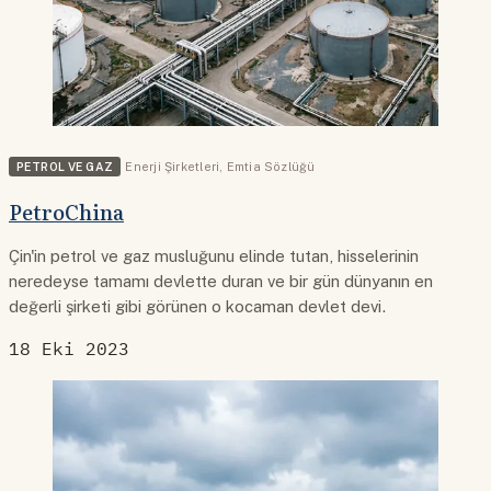
PETROL VE GAZ
Enerji Şirketleri
,
Emtia Sözlüğü
PetroChina
Çin'in petrol ve gaz musluğunu elinde tutan, hisselerinin
neredeyse tamamı devlette duran ve bir gün dünyanın en
değerli şirketi gibi görünen o kocaman devlet devi.
18 Eki 2023