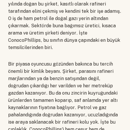
yılında doğan bu şirket, kasıtlı olarak rafineri
tarafından elini çekmiş ve kendini tek bir işe adamış.
O iş de ham petrol ile doğal gazı yerin altından
çıkarmak. Sektörde buna bağımsız üretici, kısaca
arama ve üretim şirketi deniyor. İşte
ConocoPhillips, bu sınıfın dünya çapındaki en büyük
temsilcilerinden biri.
Bir piyasa oyuncusu gözünden bakınca bu tercih
önemli bir kimlik beyanı. Şirket, parasını rafineri
marjlarından ya da benzin satışından değil,
doğrudan çıkardığı her varilden ve her metreküp
gazdan kazanıyor. Bu da onu zincirin kuyruğundaki
ürünlerden tamamen koparıp, saf anlamda yer altı
kaynaklarının fiyatına bağlıyor. Petrol ve gaz
pahalandığında doğrudan kazanıyor, ucuzladığında
ise araya saklanacak bir rafineri kolu yok. İşte bu
çıplaklık, ConocoPhillips'i hem cesur hem de