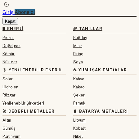
Giriş
Abone ol
Kapat
🛢 ENERJI
🌾 TAHILLAR
Petrol
Buğday
Doğalgaz
Mısır
Kömür
Pirinç
Nükleer
Soya
☀️ YENILENEBILIR ENERJI
☕ YUMUŞAK EMTIALAR
Solar
Kahve
Hidrojen
Kakao
Rüzgar
Şeker
Yenilenebilir Şirketleri
Pamuk
🥇 DEĞERLI METALLER
🔋 BATARYA METALLERI
Altın
Lityum
Gümüş
Kobalt
Platinyum
Nikel