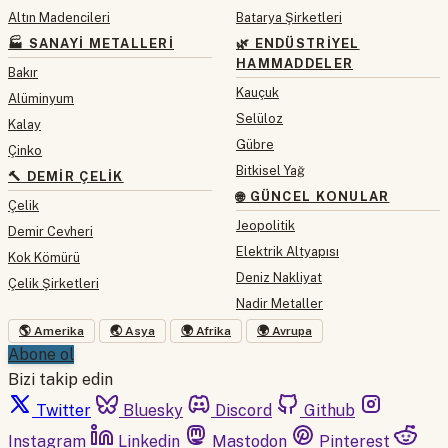
Altın Madencileri
Batarya Şirketleri
🏭 SANAYI METALLERI
🌿 ENDÜSTRIYEL
HAMMADDELER
Bakır
Kauçuk
Alüminyum
Selüloz
Kalay
Gübre
Çinko
Bitkisel Yağ
🔨 DEMIR ÇELIK
🌐 GÜNCEL KONULAR
Çelik
Jeopolitik
Demir Cevheri
Elektrik Altyapısı
Kok Kömürü
Deniz Nakliyat
Çelik Şirketleri
Nadir Metaller
🌎 Amerika
🌏 Asya
🌍 Afrika
🌍 Avrupa
Abone ol
Bizi takip edin
Twitter
Bluesky
Discord
Github
Instagram
Linkedin
Mastodon
Pinterest