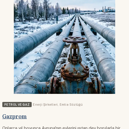
PETROL VE GAZ
Enerji Şirketleri
,
Emtia Sözlüğü
Gazprom
Onlarca yıl boyunca Avrupa'nın evlerini ısıtan dev borularla bir