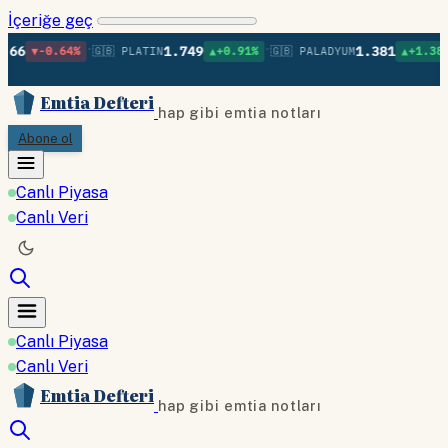
İçeriğe geç
•
•
•
1.749
1.381
64%
🇬🇧 PLATIN
▲+0.91%
🇬🇧 PALADYUM
▲+1.38%
🇬🇧 BA
Emtia Defteri
hap gibi emtia notları
Abone ol
Canlı Piyasa
Canlı Veri
Canlı Piyasa
Canlı Veri
Emtia Defteri
hap gibi emtia notları