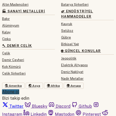
Altın Madencileri
Batarya Şirketleri
🏭 SANAYI METALLERI
🌿 ENDÜSTRIYEL
HAMMADDELER
Bakır
Kauçuk
Alüminyum
Selüloz
Kalay
Gübre
Çinko
Bitkisel Yağ
🔨 DEMIR ÇELIK
🌐 GÜNCEL KONULAR
Çelik
Jeopolitik
Demir Cevheri
Elektrik Altyapısı
Kok Kömürü
Deniz Nakliyat
Çelik Şirketleri
Nadir Metaller
🌎 Amerika
🌏 Asya
🌍 Afrika
🌍 Avrupa
Abone ol
Bizi takip edin
Twitter
Bluesky
Discord
Github
Instagram
Linkedin
Mastodon
Pinterest