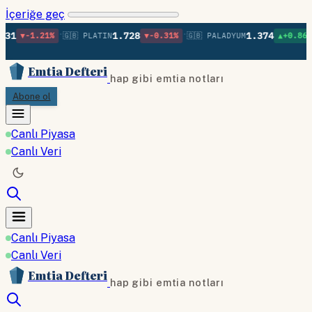
İçeriğe geç
•
•
•
1.728
1.374
.21%
🇬🇧 PLATIN
▼-0.31%
🇬🇧 PALADYUM
▲+0.86%
🇬🇧 B
Emtia Defteri
hap gibi emtia notları
Abone ol
Canlı Piyasa
Canlı Veri
Canlı Piyasa
Canlı Veri
Emtia Defteri
hap gibi emtia notları