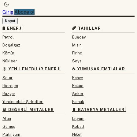
Giriş
Abone ol
Kapat
🛢 ENERJI
🌾 TAHILLAR
Petrol
Buğday
Doğalgaz
Mısır
Kömür
Pirinç
Nükleer
Soya
☀️ YENILENEBILIR ENERJI
☕ YUMUŞAK EMTIALAR
Solar
Kahve
Hidrojen
Kakao
Rüzgar
Şeker
Yenilenebilir Şirketleri
Pamuk
🥇 DEĞERLI METALLER
🔋 BATARYA METALLERI
Altın
Lityum
Gümüş
Kobalt
Platinyum
Nikel