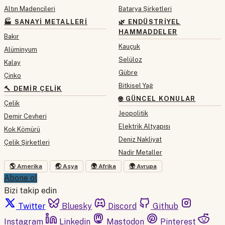
Altın Madencileri
Batarya Şirketleri
🏭 SANAYI METALLERI
🌿 ENDÜSTRIYEL
HAMMADDELER
Bakır
Kauçuk
Alüminyum
Selüloz
Kalay
Gübre
Çinko
Bitkisel Yağ
🔨 DEMIR ÇELIK
🌐 GÜNCEL KONULAR
Çelik
Jeopolitik
Demir Cevheri
Elektrik Altyapısı
Kok Kömürü
Deniz Nakliyat
Çelik Şirketleri
Nadir Metaller
🌎 Amerika
🌏 Asya
🌍 Afrika
🌍 Avrupa
Abone ol
Bizi takip edin
Twitter
Bluesky
Discord
Github
Instagram
Linkedin
Mastodon
Pinterest