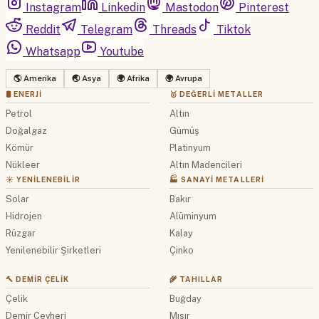
Instagram
Linkedin
Mastodon
Pinterest
Reddit
Telegram
Threads
Tiktok
Whatsapp
Youtube
🌎 Amerika
🌏 Asya
🌍 Afrika
🌍 Avrupa
🛢 ENERJI
🥇 DEĞERLI METALLER
Petrol
Altın
Doğalgaz
Gümüş
Kömür
Platinyum
Nükleer
Altın Madencileri
☀️ YENILENEBILIR
🏭 SANAYI METALLERI
Solar
Bakır
Hidrojen
Alüminyum
Rüzgar
Kalay
Yenilenebilir Şirketleri
Çinko
🔨 DEMIR ÇELIK
🌾 TAHILLAR
Çelik
Buğday
Demir Cevheri
Mısır