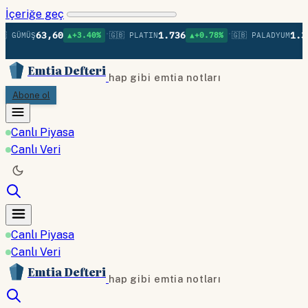
İçeriğe geç
•
•
63,60
1.736
1.37
 GÜMÜŞ
▲+3.40%
🇬🇧 PLATIN
▲+0.78%
🇬🇧 PALADYUM
Emtia Defteri
hap gibi emtia notları
Abone ol
Canlı Piyasa
Canlı Veri
Canlı Piyasa
Canlı Veri
Emtia Defteri
hap gibi emtia notları