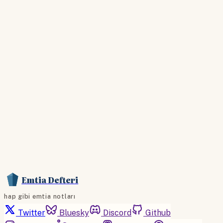
giriş yapın
Hesabınız yoksa lütfen abone olun.
Hemen Abone Ol
Hesabınız var mı?
Giriş
Emtia Defteri
hap gibi emtia notları
Twitter
Bluesky
Discord
Github