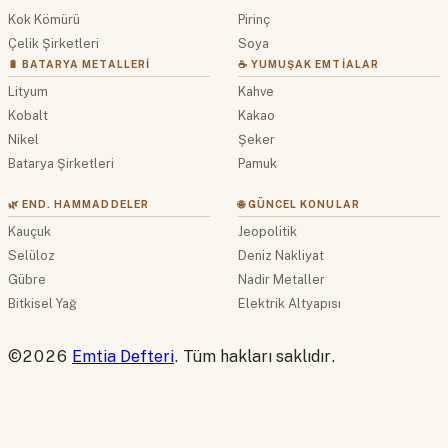
Kok Kömürü
Pirinç
Çelik Şirketleri
Soya
🔋 BATARYA METALLERI
☕ YUMUŞAK EMTIALAR
Lityum
Kahve
Kobalt
Kakao
Nikel
Şeker
Batarya Şirketleri
Pamuk
🌿 END. HAMMADDELER
🌐 GÜNCEL KONULAR
Kauçuk
Jeopolitik
Selüloz
Deniz Nakliyat
Gübre
Nadir Metaller
Bitkisel Yağ
Elektrik Altyapısı
©2026
Emtia Defteri
. Tüm hakları saklıdır.