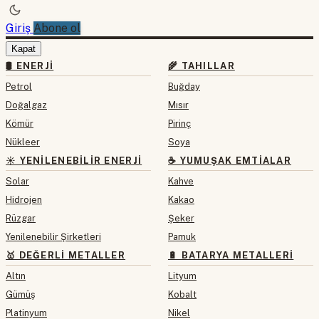
Giriş
Abone ol
Kapat
🛢 ENERJI
🌾 TAHILLAR
Petrol
Buğday
Doğalgaz
Mısır
Kömür
Pirinç
Nükleer
Soya
☀️ YENILENEBILIR ENERJI
☕ YUMUŞAK EMTIALAR
Solar
Kahve
Hidrojen
Kakao
Rüzgar
Şeker
Yenilenebilir Şirketleri
Pamuk
🥇 DEĞERLI METALLER
🔋 BATARYA METALLERI
Altın
Lityum
Gümüş
Kobalt
Platinyum
Nikel