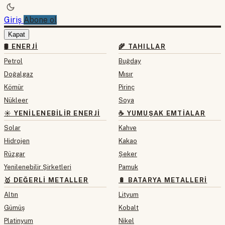
Giriş
Abone ol
Kapat
🛢 ENERJI
🌾 TAHILLAR
Petrol
Buğday
Doğalgaz
Mısır
Kömür
Pirinç
Nükleer
Soya
☀️ YENILENEBILIR ENERJI
☕ YUMUŞAK EMTIALAR
Solar
Kahve
Hidrojen
Kakao
Rüzgar
Şeker
Yenilenebilir Şirketleri
Pamuk
🥇 DEĞERLI METALLER
🔋 BATARYA METALLERI
Altın
Lityum
Gümüş
Kobalt
Platinyum
Nikel