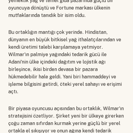
yemeklik yağ ve temel gıda pazarında güçlü bir
oyuncuya dönüştü ve Fortune markası ülkenin
mutfaklarında tanıdık bir isim oldu.
Bu ortaklığın mantığı çok yerinde. Hindistan,
dünyanın en büyük bitkisel yağ ithalatçılarından ve
kendi üretimi talebi karşılamaya yetmiyor.
Wilmar'ın palmiye yağındaki tedarik gücü ile
Adani'nin ülke içindeki dağıtım ve lojistik ağı
birleşince, ikisi birden devasa bir pazara
hükmedebilir hale geldi. Yani biri hammaddeyi ve
işleme bilgisini getirdi, öteki yerel sahayı ve erişimi
açtı.
Bir piyasa oyuncusu açısından bu ortaklık, Wilmar'ın
stratejisini özetliyor. Şirket yeni bir ülkeye girerken
çoğu zaman sıfırdan kurmak yerine güçlü bir yerel
ortakla el sıkışıyor ve onun ağına kendi tedarik