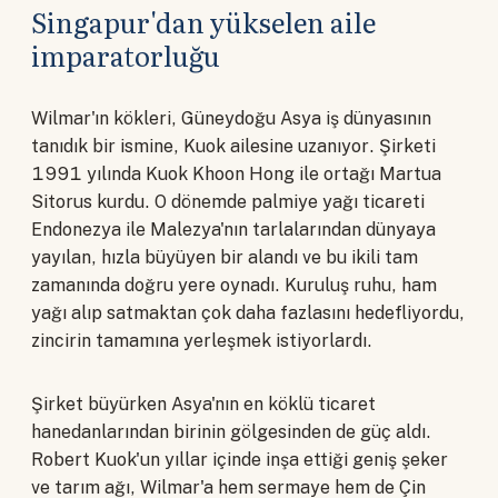
Singapur'dan yükselen aile
imparatorluğu
Wilmar'ın kökleri, Güneydoğu Asya iş dünyasının
tanıdık bir ismine, Kuok ailesine uzanıyor. Şirketi
1991 yılında Kuok Khoon Hong ile ortağı Martua
Sitorus kurdu. O dönemde palmiye yağı ticareti
Endonezya ile Malezya'nın tarlalarından dünyaya
yayılan, hızla büyüyen bir alandı ve bu ikili tam
zamanında doğru yere oynadı. Kuruluş ruhu, ham
yağı alıp satmaktan çok daha fazlasını hedefliyordu,
zincirin tamamına yerleşmek istiyorlardı.
Şirket büyürken Asya'nın en köklü ticaret
hanedanlarından birinin gölgesinden de güç aldı.
Robert Kuok'un yıllar içinde inşa ettiği geniş şeker
ve tarım ağı, Wilmar'a hem sermaye hem de Çin