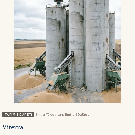
TARIM TICARETI
Emtia Tüccarları
,
Emtia Sözlüğü
Viterra