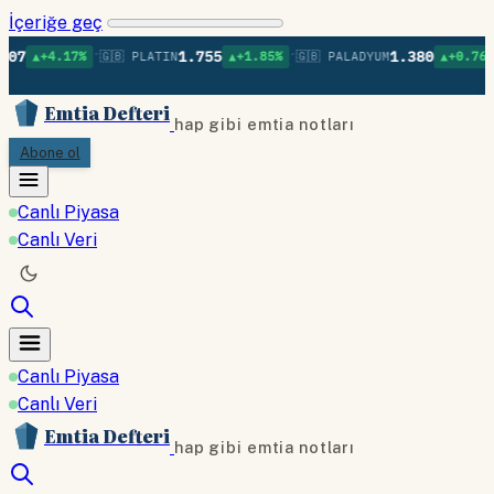
İçeriğe geç
•
•
•
1.755
1.380
17%
🇬🇧 PLATIN
▲+1.85%
🇬🇧 PALADYUM
▲+0.76%
🇬🇧 BA
Emtia Defteri
hap gibi emtia notları
Abone ol
Canlı Piyasa
Canlı Veri
Canlı Piyasa
Canlı Veri
Emtia Defteri
hap gibi emtia notları