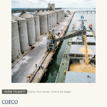
TARIM TICARETI
Emtia Tüccarları
,
Emtia Sözlüğü
COFCO