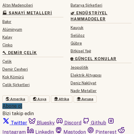
Altın Madencileri
Batarya Şirketleri
🏭 SANAYI METALLERI
🌿 ENDÜSTRIYEL
HAMMADDELER
Bakır
Kauçuk
Alüminyum
Selüloz
Kalay
Gübre
Çinko
Bitkisel Yağ
🔨 DEMIR ÇELIK
🌐 GÜNCEL KONULAR
Çelik
Jeopolitik
Demir Cevheri
Elektrik Altyapısı
Kok Kömürü
Deniz Nakliyat
Çelik Şirketleri
Nadir Metaller
🌎 Amerika
🌏 Asya
🌍 Afrika
🌍 Avrupa
Abone ol
Bizi takip edin
Twitter
Bluesky
Discord
Github
Instagram
Linkedin
Mastodon
Pinterest