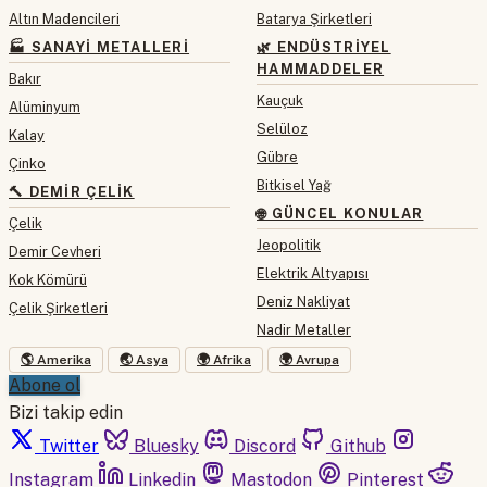
Altın Madencileri
Batarya Şirketleri
🏭 SANAYI METALLERI
🌿 ENDÜSTRIYEL
HAMMADDELER
Bakır
Kauçuk
Alüminyum
Selüloz
Kalay
Gübre
Çinko
Bitkisel Yağ
🔨 DEMIR ÇELIK
🌐 GÜNCEL KONULAR
Çelik
Jeopolitik
Demir Cevheri
Elektrik Altyapısı
Kok Kömürü
Deniz Nakliyat
Çelik Şirketleri
Nadir Metaller
🌎 Amerika
🌏 Asya
🌍 Afrika
🌍 Avrupa
Abone ol
Bizi takip edin
Twitter
Bluesky
Discord
Github
Instagram
Linkedin
Mastodon
Pinterest