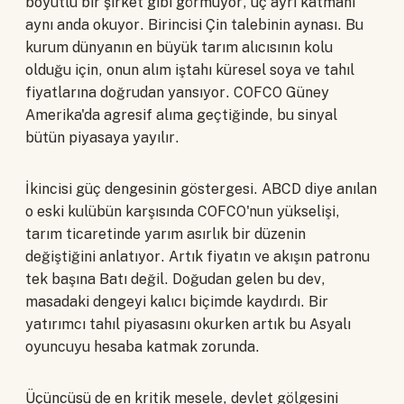
boyutlu bir şirket gibi görmüyor, üç ayrı katmanı
aynı anda okuyor. Birincisi Çin talebinin aynası. Bu
kurum dünyanın en büyük tarım alıcısının kolu
olduğu için, onun alım iştahı küresel soya ve tahıl
fiyatlarına doğrudan yansıyor. COFCO Güney
Amerika'da agresif alıma geçtiğinde, bu sinyal
bütün piyasaya yayılır.
İkincisi güç dengesinin göstergesi. ABCD diye anılan
o eski kulübün karşısında COFCO'nun yükselişi,
tarım ticaretinde yarım asırlık bir düzenin
değiştiğini anlatıyor. Artık fiyatın ve akışın patronu
tek başına Batı değil. Doğudan gelen bu dev,
masadaki dengeyi kalıcı biçimde kaydırdı. Bir
yatırımcı tahıl piyasasını okurken artık bu Asyalı
oyuncuyu hesaba katmak zorunda.
Üçüncüsü de en kritik mesele, devlet gölgesini