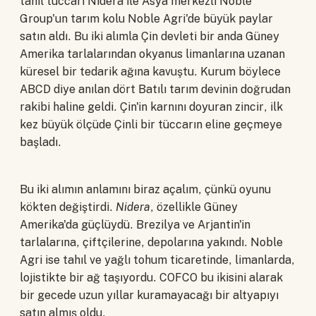
tahıl tüccarı Nidera ile Asya merkezli Noble
Group'un tarım kolu Noble Agri'de büyük paylar
satın aldı. Bu iki alımla Çin devleti bir anda Güney
Amerika tarlalarından okyanus limanlarına uzanan
küresel bir tedarik ağına kavuştu. Kurum böylece
ABCD diye anılan dört Batılı tarım devinin doğrudan
rakibi haline geldi. Çin'in karnını doyuran zincir, ilk
kez büyük ölçüde Çinli bir tüccarın eline geçmeye
başladı.
Bu iki alımın anlamını biraz açalım, çünkü oyunu
kökten değiştirdi.
Nidera
, özellikle Güney
Amerika'da güçlüydü. Brezilya ve Arjantin'in
tarlalarına, çiftçilerine, depolarına yakındı. Noble
Agri ise tahıl ve yağlı tohum ticaretinde, limanlarda,
lojistikte bir ağ taşıyordu. COFCO bu ikisini alarak
bir gecede uzun yıllar kuramayacağı bir altyapıyı
satın almış oldu.