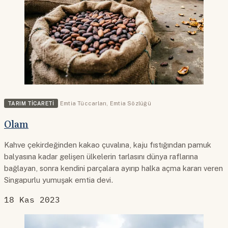
TARIM TICARETI
Emtia Tüccarları
,
Emtia Sözlüğü
Olam
Kahve çekirdeğinden kakao çuvalına, kaju fıstığından pamuk
balyasına kadar gelişen ülkelerin tarlasını dünya raflarına
bağlayan, sonra kendini parçalara ayırıp halka açma kararı veren
Singapurlu yumuşak emtia devi.
18 Kas 2023