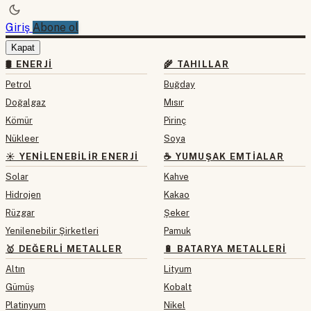
Giriş
Abone ol
Kapat
🛢 ENERJI
🌾 TAHILLAR
Petrol
Buğday
Doğalgaz
Mısır
Kömür
Pirinç
Nükleer
Soya
☀️ YENILENEBILIR ENERJI
☕ YUMUŞAK EMTIALAR
Solar
Kahve
Hidrojen
Kakao
Rüzgar
Şeker
Yenilenebilir Şirketleri
Pamuk
🥇 DEĞERLI METALLER
🔋 BATARYA METALLERI
Altın
Lityum
Gümüş
Kobalt
Platinyum
Nikel