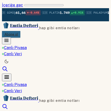
İçeriğe geç
•
•
61,66
1.749
1.3
🇧 GÜMÜŞ
▼-0.64%
🇬🇧 PLATIN
▲+0.91%
🇬🇧 PALADYUM
Emtia Defteri
hap gibi emtia notları
Abone ol
Canlı Piyasa
Canlı Veri
Canlı Piyasa
Canlı Veri
Emtia Defteri
hap gibi emtia notları