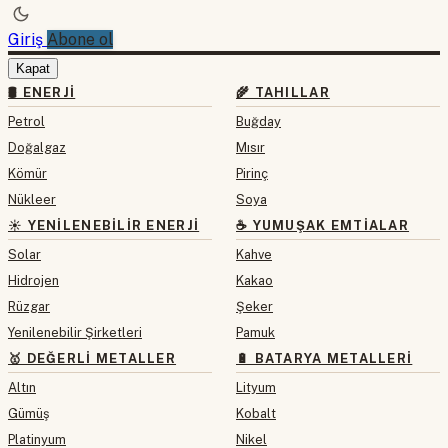
Giriş
Abone ol
Kapat
🛢 ENERJI
🌾 TAHILLAR
Petrol
Buğday
Doğalgaz
Mısır
Kömür
Pirinç
Nükleer
Soya
☀️ YENILENEBILIR ENERJI
☕ YUMUŞAK EMTIALAR
Solar
Kahve
Hidrojen
Kakao
Rüzgar
Şeker
Yenilenebilir Şirketleri
Pamuk
🥇 DEĞERLI METALLER
🔋 BATARYA METALLERI
Altın
Lityum
Gümüş
Kobalt
Platinyum
Nikel