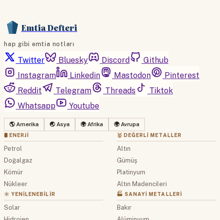
Emtia Defteri
hap gibi emtia notları
Twitter
Bluesky
Discord
Github
Instagram
Linkedin
Mastodon
Pinterest
Reddit
Telegram
Threads
Tiktok
Whatsapp
Youtube
🌎 Amerika
🌏 Asya
🌍 Afrika
🌍 Avrupa
🛢 ENERJI
🥇 DEĞERLI METALLER
Petrol
Altın
Doğalgaz
Gümüş
Kömür
Platinyum
Nükleer
Altın Madencileri
☀️ YENILENEBILIR
🏭 SANAYI METALLERI
Solar
Bakır
Hidrojen
Alüminyum