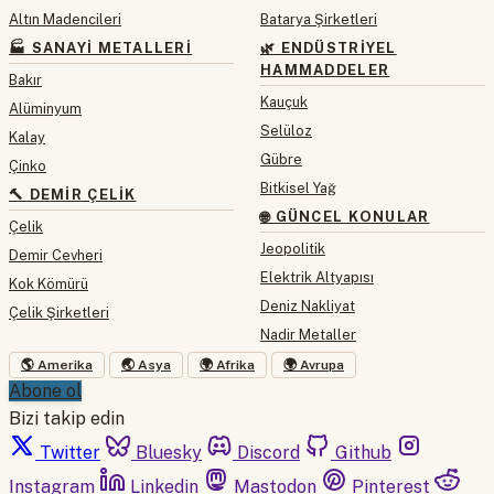
Altın Madencileri
Batarya Şirketleri
🏭 SANAYI METALLERI
🌿 ENDÜSTRIYEL
HAMMADDELER
Bakır
Kauçuk
Alüminyum
Selüloz
Kalay
Gübre
Çinko
Bitkisel Yağ
🔨 DEMIR ÇELIK
🌐 GÜNCEL KONULAR
Çelik
Jeopolitik
Demir Cevheri
Elektrik Altyapısı
Kok Kömürü
Deniz Nakliyat
Çelik Şirketleri
Nadir Metaller
🌎 Amerika
🌏 Asya
🌍 Afrika
🌍 Avrupa
Abone ol
Bizi takip edin
Twitter
Bluesky
Discord
Github
Instagram
Linkedin
Mastodon
Pinterest