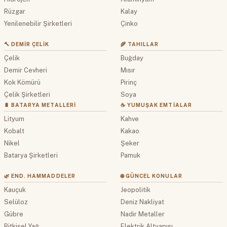
Rüzgar
Kalay
Yenilenebilir Şirketleri
Çinko
🔨 DEMIR ÇELIK
🌾 TAHILLAR
Çelik
Buğday
Demir Cevheri
Mısır
Kok Kömürü
Pirinç
Çelik Şirketleri
Soya
🔋 BATARYA METALLERI
☕ YUMUŞAK EMTIALAR
Lityum
Kahve
Kobalt
Kakao
Nikel
Şeker
Batarya Şirketleri
Pamuk
🌿 END. HAMMADDELER
🌐 GÜNCEL KONULAR
Kauçuk
Jeopolitik
Selüloz
Deniz Nakliyat
Gübre
Nadir Metaller
Bitkisel Yağ
Elektrik Altyapısı