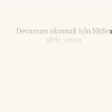
Devamını okumak için lütfe
giriş yapın
Hesabınız yoksa lütfen abone olun.
Hemen Abone Ol
Hesabınız var mı?
Giriş