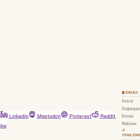
Hesabınız yoksa lütfen abone olun.
Hemen Abone Ol
Hesabınız var mı?
Giriş
🛢 ENERJI
Petrol
Doğalga
m
Linkedin
Mastodon
Pinterest
Reddit
Kömür
Nükleer
ube
☀️
YENILENE