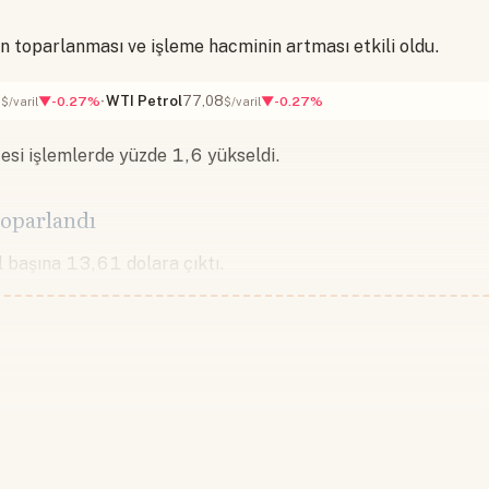
.
ın toparlanması ve işleme hacminin artması etkili oldu.
7
WTI Petrol
77,08
▼-0.27%
▼-0.27%
$/varil
$/varil
cesi işlemlerde yüzde 1,6 yükseldi.
toparlandı
il başına 13,61 dolara çıktı.
Devamını okumak için lütfen giriş