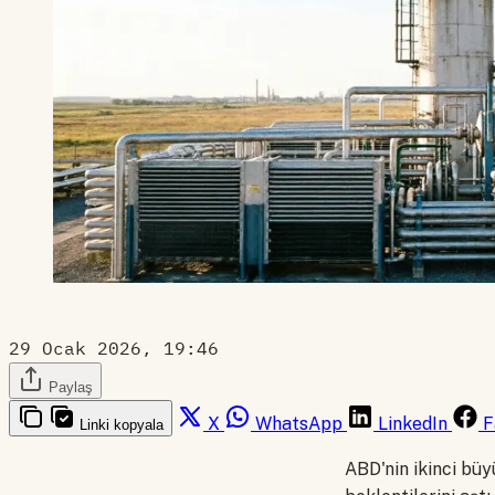
29 Ocak 2026, 19:46
Paylaş
X
WhatsApp
LinkedIn
F
Linki kopyala
ABD'nin ikinci bü