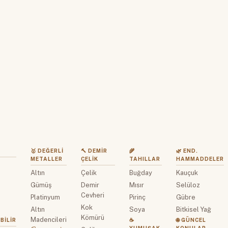
🥇 DEĞERLI
🔨 DEMIR
🌾
🌿 END.
METALLER
ÇELIK
TAHILLAR
HAMMADDELER
Altın
Çelik
Buğday
Kauçuk
z
Gümüş
Demir
Mısır
Selüloz
Cevheri
Platinyum
Pirinç
Gübre
Kok
Altın
Soya
Bitkisel Yağ
Kömürü
Madencileri
BILIR
☕
🌐 GÜNCEL