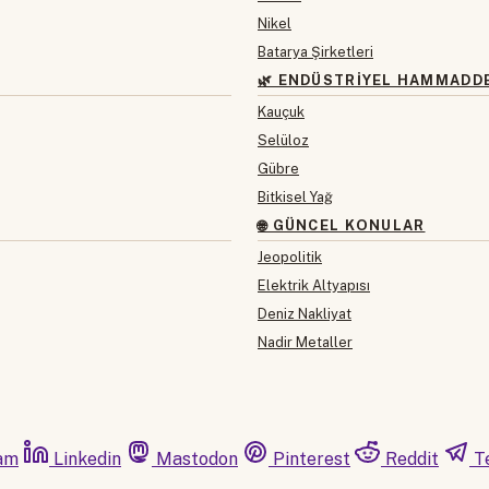
Nikel
Batarya Şirketleri
🌿 ENDÜSTRIYEL HAMMADD
Kauçuk
Selüloz
Gübre
Bitkisel Yağ
🌐 GÜNCEL KONULAR
Jeopolitik
Elektrik Altyapısı
Deniz Nakliyat
Nadir Metaller
am
Linkedin
Mastodon
Pinterest
Reddit
T