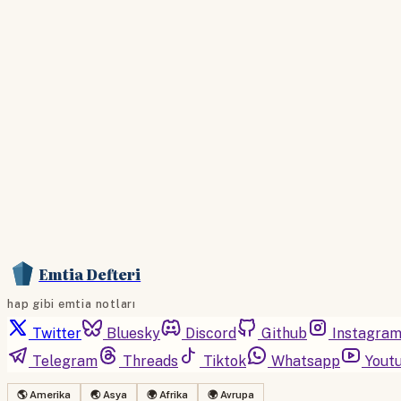
Emtia Defteri
hap gibi emtia notları
Twitter
Bluesky
Discord
Github
Instagra
Telegram
Threads
Tiktok
Whatsapp
Yout
🌎 Amerika
🌏 Asya
🌍 Afrika
🌍 Avrupa