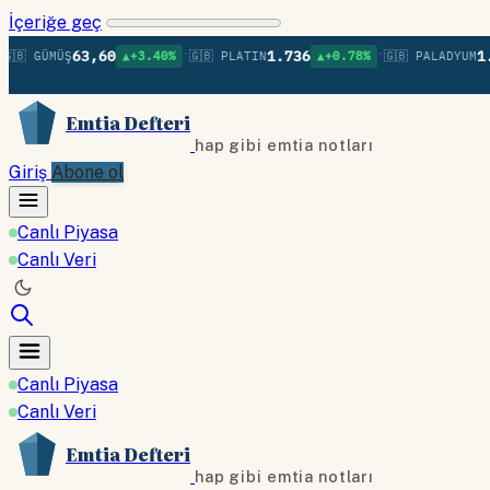
İçeriğe geç
•
•
63,60
1.736
1.379
 GÜMÜŞ
▲+3.40%
🇬🇧 PLATIN
▲+0.78%
🇬🇧 PALADYUM
Emtia Defteri
hap gibi emtia notları
Giriş
Abone ol
Canlı Piyasa
Canlı Veri
Canlı Piyasa
Canlı Veri
Emtia Defteri
hap gibi emtia notları