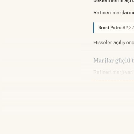
beklentilerini aştı
Rafineri marjların
Brent Petrol
82,2
Hisseler açılış ön
Marjlar güçlü 
Rafineri marjı var