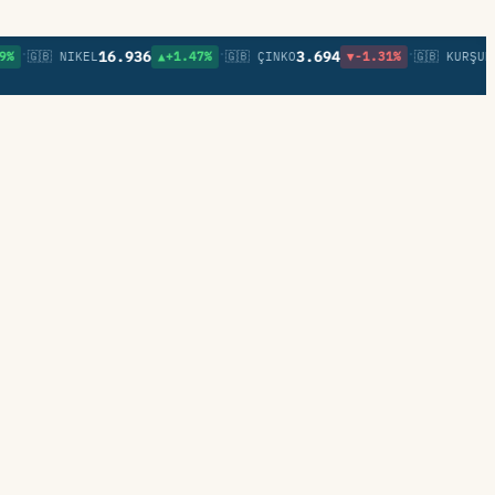
•
•
16.936
3.694
0,8
🇬🇧 NIKEL
▲+1.47%
🇬🇧 ÇINKO
▼-1.31%
🇬🇧 KURŞUN