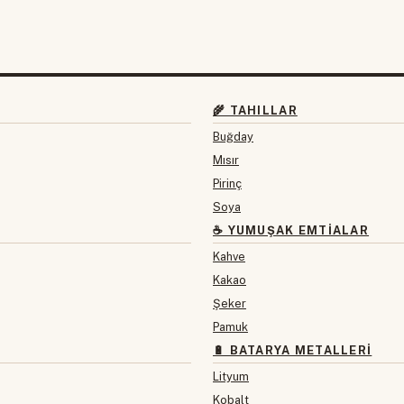
🌾 TAHILLAR
Buğday
Mısır
Pirinç
Soya
☕ YUMUŞAK EMTIALAR
Kahve
Kakao
Şeker
Pamuk
🔋 BATARYA METALLERI
Lityum
Kobalt