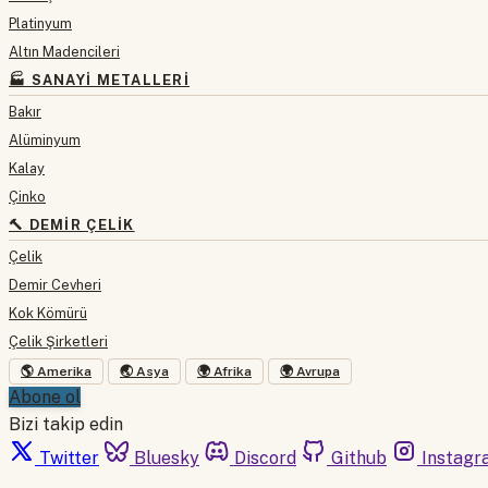
Platinyum
Altın Madencileri
🏭 SANAYI METALLERI
Bakır
Alüminyum
Kalay
Çinko
🔨 DEMIR ÇELIK
Çelik
Demir Cevheri
Kok Kömürü
Çelik Şirketleri
🌎 Amerika
🌏 Asya
🌍 Afrika
🌍 Avrupa
Abone ol
Bizi takip edin
Twitter
Bluesky
Discord
Github
Instagr