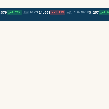
•
•
•
14.658
3.257
▲+0.75%
🇬🇧 BAKIR
▼-1.92%
🇬🇧 ALÜMINYUM
▲+0.09%