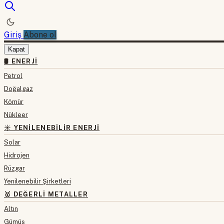
Giriş
Abone ol
Kapat
🛢 ENERJI
Petrol
Doğalgaz
Kömür
Nükleer
☀️ YENILENEBILIR ENERJI
Solar
Hidrojen
Rüzgar
Yenilenebilir Şirketleri
🥇 DEĞERLI METALLER
Altın
Gümüş