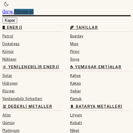
Giriş
Abone ol
Kapat
🛢 ENERJI
🌾 TAHILLAR
Petrol
Buğday
Doğalgaz
Mısır
Kömür
Pirinç
Nükleer
Soya
☀️ YENILENEBILIR ENERJI
☕ YUMUŞAK EMTIALAR
Solar
Kahve
Hidrojen
Kakao
Rüzgar
Şeker
Yenilenebilir Şirketleri
Pamuk
🥇 DEĞERLI METALLER
🔋 BATARYA METALLERI
Altın
Lityum
Gümüş
Kobalt
Platinyum
Nikel