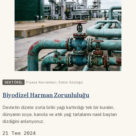
SEKTÖREL
Piyasa Kavramları
,
Emtia Sözlüğü
Biyodizel Harman Zorunluluğu
Devletin dizele zorla bitki yağı kattırdığı tek bir kuralın,
dünyanın soya, kanola ve atık yağ tarlalarını nasıl baştan
dizdiğini anlatıyoruz.
21 Tem 2024