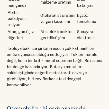
malzeme üretimi
manganez
bataryası
Platin,
Otokatalist üretimi
Egzoz
paladyum,
ve geri kazanımı
temizleme
rodyum
Altın, gümüş ve
Atık elektronikten
Sanayi ve
diğerleri
geri dönüşüm
elektronik
Tabloya bakınca şirketin neden çok katmanlı bir
emtia oyuncusu olduğu netleşiyor. Tek bir metale
değil, koca bir kritik metal sepetine bağlı. Bu da ona
bir denge kazandırıyor. Batarya metalleri
sakinleştiğinde değerli metal tarafı devreye
girebiliyor, biri zayıflarken öteki dengeyi
koruyabiliyor.
Otomobilin iki çağı arasında