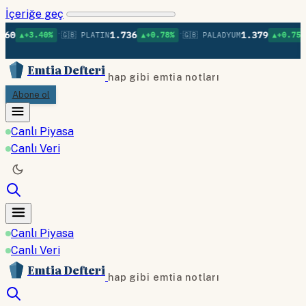
İçeriğe geç
•
•
•
1.736
1.379
40%
🇬🇧 PLATIN
▲+0.78%
🇬🇧 PALADYUM
▲+0.75%
🇬🇧 BA
Emtia Defteri
hap gibi emtia notları
Abone ol
Canlı Piyasa
Canlı Veri
Canlı Piyasa
Canlı Veri
Emtia Defteri
hap gibi emtia notları