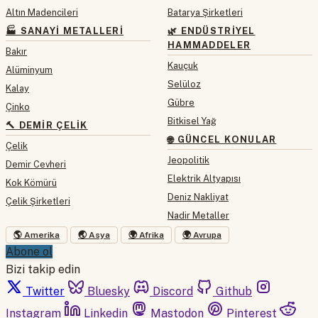
Altın Madencileri
Batarya Şirketleri
🏭 SANAYI METALLERI
🌿 ENDÜSTRIYEL
HAMMADDELER
Bakır
Kauçuk
Alüminyum
Selüloz
Kalay
Gübre
Çinko
Bitkisel Yağ
🔨 DEMIR ÇELIK
🌐 GÜNCEL KONULAR
Çelik
Jeopolitik
Demir Cevheri
Elektrik Altyapısı
Kok Kömürü
Deniz Nakliyat
Çelik Şirketleri
Nadir Metaller
🌎 Amerika
🌏 Asya
🌍 Afrika
🌍 Avrupa
Abone ol
Bizi takip edin
Twitter
Bluesky
Discord
Github
Instagram
Linkedin
Mastodon
Pinterest