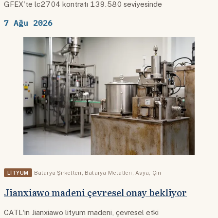
GFEX'te lc2704 kontratı 139.580 seviyesinde
7 Ağu 2026
LITYUM
Batarya Şirketleri
,
Batarya Metalleri
,
Asya
,
Çin
Jianxiawo madeni çevresel onay bekliyor
CATL'ın Jianxiawo lityum madeni, çevresel etki