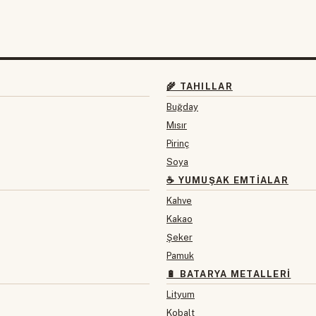
🌾 TAHILLAR
Buğday
Mısır
Pirinç
Soya
☕ YUMUŞAK EMTIALAR
Kahve
Kakao
Şeker
Pamuk
🔋 BATARYA METALLERI
Lityum
Kobalt