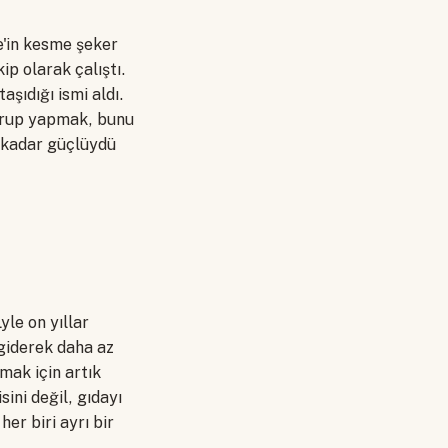
te'in kesme şeker
ip olarak çalıştı.
aşıdığı ismi aldı.
urup yapmak, bunu
o kadar güçlüydü
yle on yıllar
 giderek daha az
mak için artık
ini değil, gıdayı
her biri ayrı bir