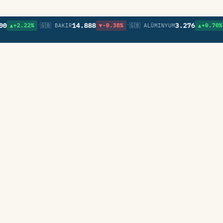
•
•
•
14.888
3.276
2.22%
🇬🇧 BAKIR
▼-0.38%
🇬🇧 ALÜMINYUM
▲+0.70%
🇬🇧