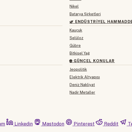
Nikel
Batarya Şirketleri
🌿 ENDÜSTRIYEL HAMMADD
Kauçuk
Selüloz
Gübre
Bitkisel Yağ
🌐 GÜNCEL KONULAR
Jeopolitik
Elektrik Altyapısı
Deniz Nakliyat
Nadir Metaller
am
Linkedin
Mastodon
Pinterest
Reddit
T