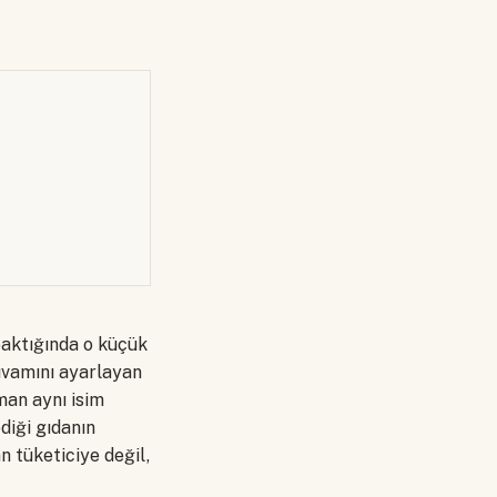
baktığında o küçük
 kıvamını ayarlayan
man aynı isim
diği gıdanın
 tüketiciye değil,