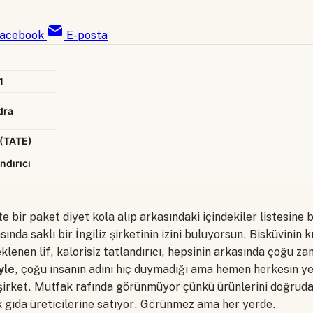
acebook
E-posta
1
dra
 (TATE)
andırıcı
 bir paket diyet kola alıp arkasındaki içindekiler listesine 
sında saklı bir İngiliz şirketinin izini buluyorsun. Bisküvinin
klenen lif, kalorisiz tatlandırıcı, hepsinin arkasında çoğu za
yle
, çoğu insanın adını hiç duymadığı ama hemen herkesin ye
 şirket. Mutfak rafında görünmüyor çünkü ürünlerini doğrudan
 gıda üreticilerine satıyor. Görünmez ama her yerde.