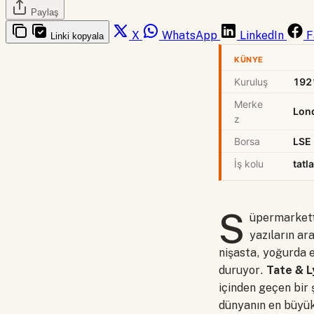
Paylaş
X
WhatsApp
LinkedIn
F
Linki kopyala
KÜNYE
Kuruluş
192
Merke
Lon
z
Borsa
LSE
İş kolu
tatl
S
üpermarkette
yazıların ara
nişasta, yoğurda e
duruyor.
Tate & L
içinden geçen bir
dünyanın en büyük