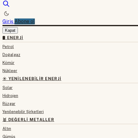
Giriş
Abone ol
Kapat
🛢 ENERJI
Petrol
Doğalgaz
Kömür
Nükleer
☀️ YENILENEBILIR ENERJI
Solar
Hidrojen
Rüzgar
Yenilenebilir Şirketleri
🥇 DEĞERLI METALLER
Altın
Gümüş