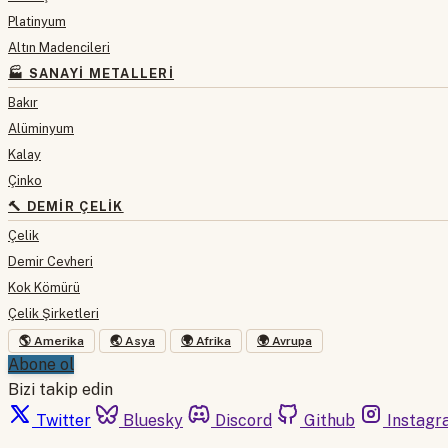
Platinyum
Altın Madencileri
🏭 SANAYI METALLERI
Bakır
Alüminyum
Kalay
Çinko
🔨 DEMIR ÇELIK
Çelik
Demir Cevheri
Kok Kömürü
Çelik Şirketleri
🌎 Amerika
🌏 Asya
🌍 Afrika
🌍 Avrupa
Abone ol
Bizi takip edin
Twitter
Bluesky
Discord
Github
Instagr