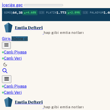
İçeriğe geç
•
•
64,38
1.773
1.400
ÜŞ
▲+4.68%
🇬🇧 PLATIN
▲+2.89%
🇬🇧 PALADYUM
▲+
Emtia Defteri
hap gibi emtia notları
Giriş
Abone ol
Canlı Piyasa
Canlı Veri
Canlı Piyasa
Canlı Veri
Emtia Defteri
hap gibi emtia notları