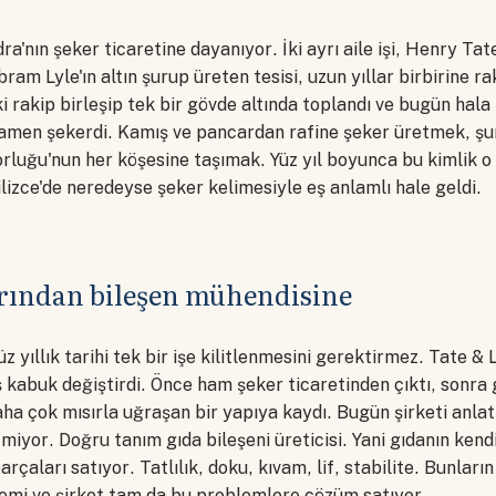
ra'nın şeker ticaretine dayanıyor. İki ayrı aile işi, Henry Ta
ram Lyle'ın altın şurup üreten tesisi, uzun yıllar birbirine rak
 rakip birleşip tek bir gövde altında toplandı ve bugün hala t
amen şekerdi. Kamış ve pancardan rafine şeker üretmek, ş
rluğu'nun her köşesine taşımak. Yüz yıl boyunca bu kimlik 
gilizce'de neredeyse şeker kelimesiyle eş anlamlı hale geldi.
rından bileşen mühendisine
z yıllık tarihi tek bir işe kilitlenmesini gerektirmez. Tate & L
 kabuk değiştirdi. Önce ham şeker ticaretinden çıktı, sonra
ha çok mısırla uğraşan bir yapıya kaydı. Bugün şirketi anlat
miyor. Doğru tanım gıda bileşeni üreticisi. Yani gıdanın kendis
rçaları satıyor. Tatlılık, doku, kıvam, lif, stabilite. Bunların 
emi ve şirket tam da bu problemlere çözüm satıyor.