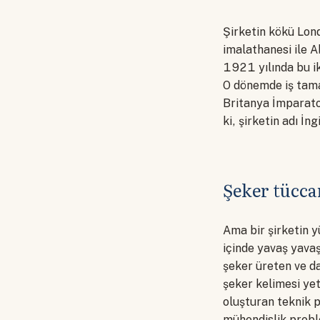
Şirketin kökü Lond
imalathanesi ile Ab
1921 yılında bu iki
O dönemde iş tam
Britanya İmparato
ki, şirketin adı İn
Şeker tücca
Ama bir şirketin yü
içinde yavaş yavaş
şeker üreten ve da
şeker kelimesi yet
oluşturan teknik pa
mühendislik probl