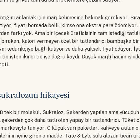
ığını anlamak için marj kelimesine bakmak gerekiyor. Sıra
iyor, fiyatı borsada belli, kimse ona ekstra para ödemiyor. 
den farkı yok. Ama bir içecek üreticisinin tam istediği tatlılı
is bırakan, kalori vermeyen özel bir tatlandırıcı bambaşka bir
ynı tedarikçiye bağlı kalıyor ve daha yüksek fiyat ödüyor. İş
ci tip işten ikinci tip işe doğru kaydı. Düşük marjlı hacim işin
eçti.
sukralozun hikayesi
ü tek bir molekül. Sukraloz. Şekerden yapılan ama vücudun 
şekerden çok daha tatlı olan yapay bir tatlandırıcı. Tüketi
 markasıyla tanıyor. O küçük sarı paketler, kahveye atılan o 
lerinin içine giren o madde. Tate & Lyle sukralozun ticari ü