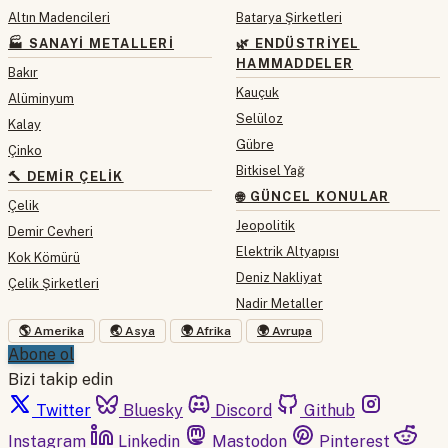
Altın Madencileri
Batarya Şirketleri
🏭 SANAYI METALLERI
🌿 ENDÜSTRIYEL
HAMMADDELER
Bakır
Kauçuk
Alüminyum
Selüloz
Kalay
Gübre
Çinko
Bitkisel Yağ
🔨 DEMIR ÇELIK
🌐 GÜNCEL KONULAR
Çelik
Jeopolitik
Demir Cevheri
Elektrik Altyapısı
Kok Kömürü
Deniz Nakliyat
Çelik Şirketleri
Nadir Metaller
🌎 Amerika
🌏 Asya
🌍 Afrika
🌍 Avrupa
Abone ol
Bizi takip edin
Twitter
Bluesky
Discord
Github
Instagram
Linkedin
Mastodon
Pinterest