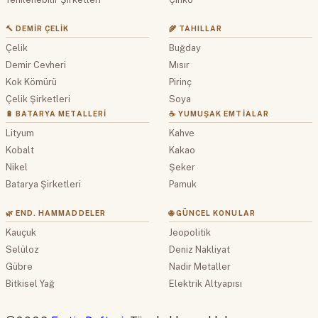
🔨 DEMIR ÇELIK
🌾 TAHILLAR
Çelik
Buğday
Demir Cevheri
Mısır
Kok Kömürü
Pirinç
Çelik Şirketleri
Soya
🔋 BATARYA METALLERI
☕ YUMUŞAK EMTIALAR
Lityum
Kahve
Kobalt
Kakao
Nikel
Şeker
Batarya Şirketleri
Pamuk
🌿 END. HAMMADDELER
🌐 GÜNCEL KONULAR
Kauçuk
Jeopolitik
Selüloz
Deniz Nakliyat
Gübre
Nadir Metaller
Bitkisel Yağ
Elektrik Altyapısı