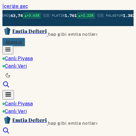
İçeriğe geç
•
•
63,74
1.761
1.382
GÜMÜŞ
▲+3.63%
🇬🇧 PLATIN
▲+2.22%
🇬🇧 PALADYUM
Emtia Defteri
hap gibi emtia notları
Abone ol
Canlı Piyasa
Canlı Veri
Canlı Piyasa
Canlı Veri
Emtia Defteri
hap gibi emtia notları