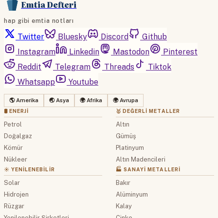
Emtia Defteri
hap gibi emtia notları
Twitter
Bluesky
Discord
Github
Instagram
Linkedin
Mastodon
Pinterest
Reddit
Telegram
Threads
Tiktok
Whatsapp
Youtube
🌎 Amerika
🌏 Asya
🌍 Afrika
🌍 Avrupa
🛢 ENERJI
🥇 DEĞERLI METALLER
Petrol
Altın
Doğalgaz
Gümüş
Kömür
Platinyum
Nükleer
Altın Madencileri
☀️ YENILENEBILIR
🏭 SANAYI METALLERI
Solar
Bakır
Hidrojen
Alüminyum
Rüzgar
Kalay
Yenilenebilir Şirketleri
Çinko