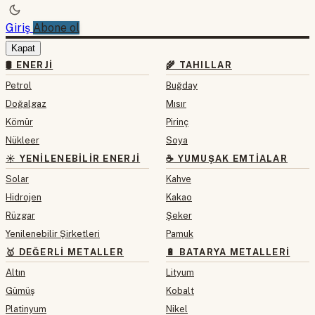
Giriş
Abone ol
Kapat
🛢 ENERJI
🌾 TAHILLAR
Petrol
Buğday
Doğalgaz
Mısır
Kömür
Pirinç
Nükleer
Soya
☀️ YENILENEBILIR ENERJI
☕ YUMUŞAK EMTIALAR
Solar
Kahve
Hidrojen
Kakao
Rüzgar
Şeker
Yenilenebilir Şirketleri
Pamuk
🥇 DEĞERLI METALLER
🔋 BATARYA METALLERI
Altın
Lityum
Gümüş
Kobalt
Platinyum
Nikel