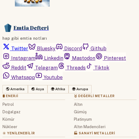
Emtia Defteri
hap gibi emtia notları
Twitter
Bluesky
Discord
Github
Instagram
Linkedin
Mastodon
Pinterest
Reddit
Telegram
Threads
Tiktok
Whatsapp
Youtube
🌎 Amerika
🌏 Asya
🌍 Afrika
🌍 Avrupa
🛢 ENERJI
🥇 DEĞERLI METALLER
Petrol
Altın
Doğalgaz
Gümüş
Kömür
Platinyum
Nükleer
Altın Madencileri
☀️ YENILENEBILIR
🏭 SANAYI METALLERI