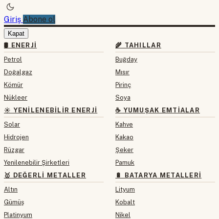
Giriş
Abone ol
Kapat
🛢 ENERJI
🌾 TAHILLAR
Petrol
Buğday
Doğalgaz
Mısır
Kömür
Pirinç
Nükleer
Soya
☀️ YENILENEBILIR ENERJI
☕ YUMUŞAK EMTIALAR
Solar
Kahve
Hidrojen
Kakao
Rüzgar
Şeker
Yenilenebilir Şirketleri
Pamuk
🥇 DEĞERLI METALLER
🔋 BATARYA METALLERI
Altın
Lityum
Gümüş
Kobalt
Platinyum
Nikel