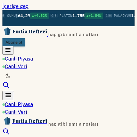
İçeriğe geç
•
•
64,29
1.755
1.3
🇧 GÜMÜŞ
▲+4.52%
🇬🇧 PLATIN
▲+1.84%
🇬🇧 PALADYUM
Emtia Defteri
hap gibi emtia notları
Abone ol
Canlı Piyasa
Canlı Veri
Canlı Piyasa
Canlı Veri
Emtia Defteri
hap gibi emtia notları