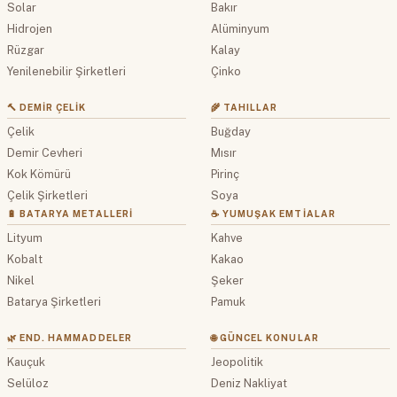
Solar
Bakır
Hidrojen
Alüminyum
Rüzgar
Kalay
Yenilenebilir Şirketleri
Çinko
🔨 DEMIR ÇELIK
🌾 TAHILLAR
Çelik
Buğday
Demir Cevheri
Mısır
Kok Kömürü
Pirinç
Çelik Şirketleri
Soya
🔋 BATARYA METALLERI
☕ YUMUŞAK EMTIALAR
Lityum
Kahve
Kobalt
Kakao
Nikel
Şeker
Batarya Şirketleri
Pamuk
🌿 END. HAMMADDELER
🌐 GÜNCEL KONULAR
Kauçuk
Jeopolitik
Selüloz
Deniz Nakliyat