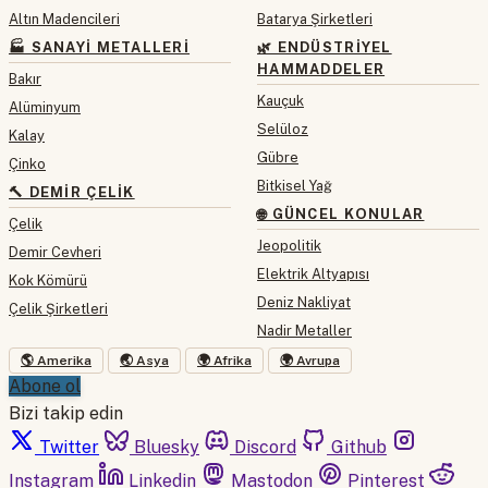
Altın Madencileri
Batarya Şirketleri
🏭 SANAYI METALLERI
🌿 ENDÜSTRIYEL
HAMMADDELER
Bakır
Kauçuk
Alüminyum
Selüloz
Kalay
Gübre
Çinko
Bitkisel Yağ
🔨 DEMIR ÇELIK
🌐 GÜNCEL KONULAR
Çelik
Jeopolitik
Demir Cevheri
Elektrik Altyapısı
Kok Kömürü
Deniz Nakliyat
Çelik Şirketleri
Nadir Metaller
🌎 Amerika
🌏 Asya
🌍 Afrika
🌍 Avrupa
Abone ol
Bizi takip edin
Twitter
Bluesky
Discord
Github
Instagram
Linkedin
Mastodon
Pinterest