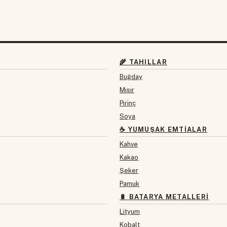
🌾 TAHILLAR
Buğday
Mısır
Pirinç
Soya
☕ YUMUŞAK EMTIALAR
Kahve
Kakao
Şeker
Pamuk
🔋 BATARYA METALLERI
Lityum
Kobalt