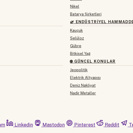
Nikel
Batarya Şirketleri
🌿 ENDÜSTRIYEL HAMMADD
Kauçuk
Selüloz
Gübre
Bitkisel Yağ
🌐 GÜNCEL KONULAR
Jeopolitik
Elektrik Altyapısı
Deniz Nakliyat
Nadir Metaller
am
Linkedin
Mastodon
Pinterest
Reddit
T