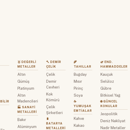
🥇 DEĞERLI
🔨 DEMIR
🌾
🌿 END.
METALLER
ÇELIK
TAHILLAR
HAMMADDELER
Altın
Çelik
Buğday
Kauçuk
z
Gümüş
Demir
Mısır
Selüloz
Cevheri
Platinyum
Pirinç
Gübre
Kok
Altın
Soya
Bitkisel Yağ
Kömürü
Madencileri
BILIR
☕
🌐 GÜNCEL
YUMUŞAK
KONULAR
Çelik
🏭 SANAYI
EMTIALAR
METALLERI
Şirketleri
Jeopolitik
Kahve
🔋
Bakır
Deniz Nakliyat
BATARYA
Kakao
Alüminyum
Nadir Metaller
METALLERI