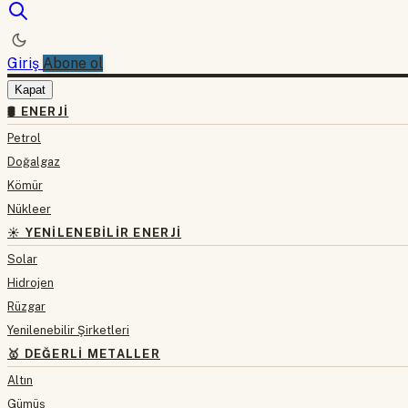
Giriş
Abone ol
Kapat
🛢 ENERJI
Petrol
Doğalgaz
Kömür
Nükleer
☀️ YENILENEBILIR ENERJI
Solar
Hidrojen
Rüzgar
Yenilenebilir Şirketleri
🥇 DEĞERLI METALLER
Altın
Gümüş