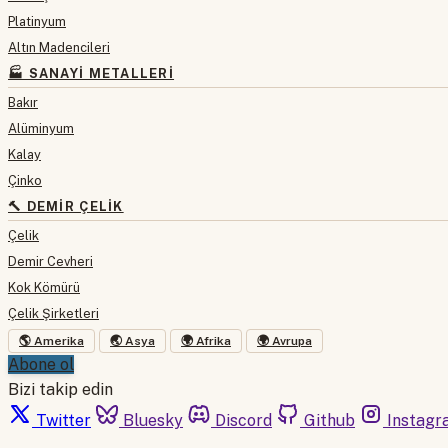
Platinyum
Altın Madencileri
🏭 SANAYI METALLERI
Bakır
Alüminyum
Kalay
Çinko
🔨 DEMIR ÇELIK
Çelik
Demir Cevheri
Kok Kömürü
Çelik Şirketleri
🌎 Amerika
🌏 Asya
🌍 Afrika
🌍 Avrupa
Abone ol
Bizi takip edin
Twitter
Bluesky
Discord
Github
Instagr