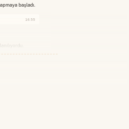
 yapmaya başladı.
16.55
lanılıyordu.
 yapın