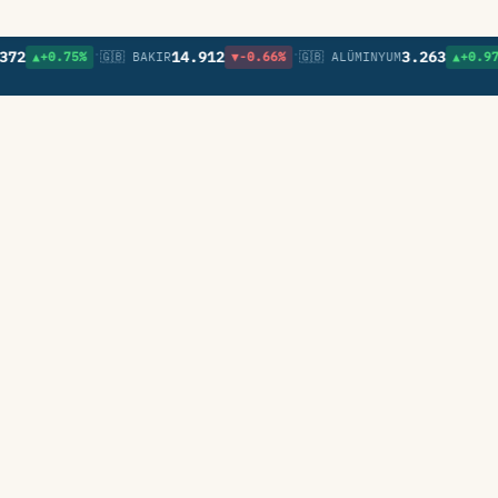
•
•
•
14.912
3.263
▲+0.75%
🇬🇧 BAKIR
▼-0.66%
🇬🇧 ALÜMINYUM
▲+0.97%
