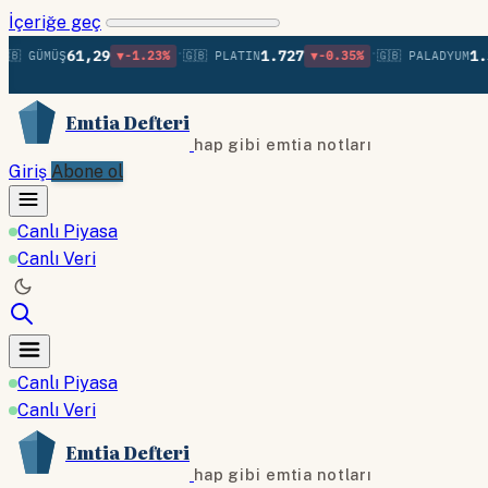
İçeriğe geç
•
•
61,29
1.727
1.372
GÜMÜŞ
▼-1.23%
🇬🇧 PLATIN
▼-0.35%
🇬🇧 PALADYUM
Emtia Defteri
hap gibi emtia notları
Giriş
Abone ol
Canlı Piyasa
Canlı Veri
Canlı Piyasa
Canlı Veri
Emtia Defteri
hap gibi emtia notları