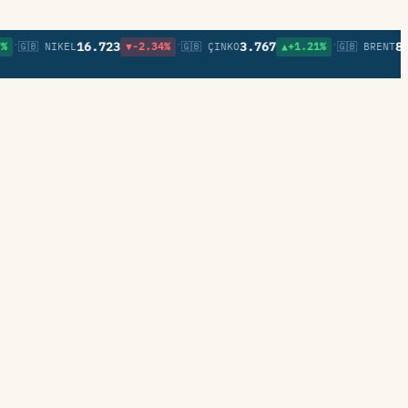
•
•
16.723
3.767
82,74
🇧 NIKEL
▼-2.34%
🇬🇧 ÇINKO
▲+1.21%
🇬🇧 BRENT