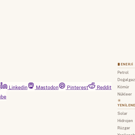
Hesabınız var mı?
Giriş
🛢 ENERJI
Petrol
Doğalga
m
Linkedin
Mastodon
Pinterest
Reddit
Kömür
Nükleer
ube
☀️
YENILENE
Solar
Hidrojen
Rüzgar