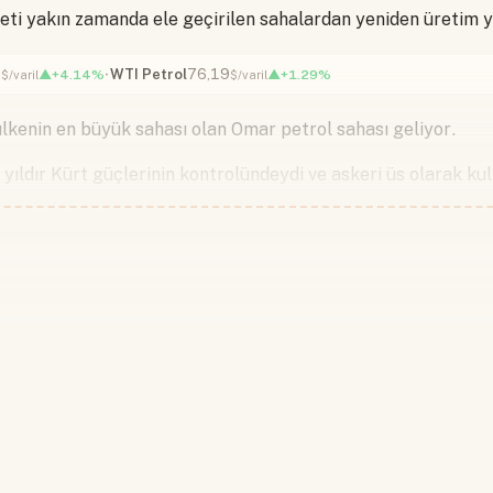
keti yakın zamanda ele geçirilen sahalardan yeniden üretim
4
WTI Petrol
76,19
▲+4.14%
▲+1.29%
$/varil
$/varil
lkenin en büyük sahası olan Omar petrol sahası geliyor.
 yıldır Kürt güçlerinin kontrolündeydi ve askeri üs olarak kul
Devamını okumak için lütfen giriş
Hesabınız yoksa lütfen abone olun.
Hemen Abone Ol