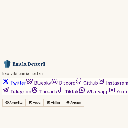
Emtia Defteri
hap gibi emtia notları
Twitter
Bluesky
Discord
Github
Instagra
Telegram
Threads
Tiktok
Whatsapp
Yout
🌎 Amerika
🌏 Asya
🌍 Afrika
🌍 Avrupa