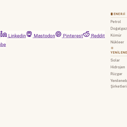
🛢 ENERJI
Petrol
Doğalga
m
Linkedin
Mastodon
Pinterest
Reddit
Kömür
Nükleer
ube
☀️
YENILENE
Solar
Hidrojen
Rüzgar
Yenilenebi
Şirketleri