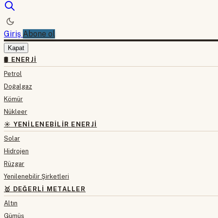
Giriş
Abone ol
Kapat
🛢 ENERJI
Petrol
Doğalgaz
Kömür
Nükleer
☀️ YENILENEBILIR ENERJI
Solar
Hidrojen
Rüzgar
Yenilenebilir Şirketleri
🥇 DEĞERLI METALLER
Altın
Gümüş