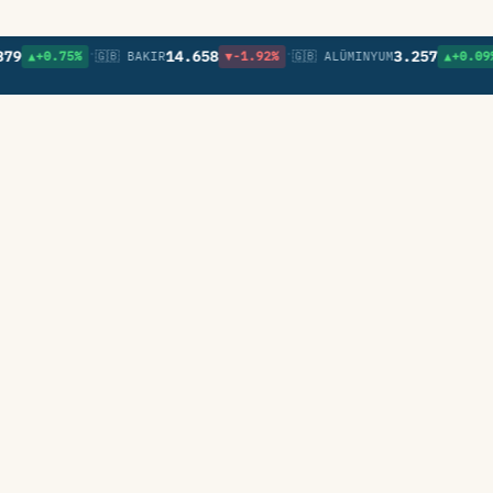
•
•
•
14.658
3.257
▲+0.75%
🇬🇧 BAKIR
▼-1.92%
🇬🇧 ALÜMINYUM
▲+0.09%
