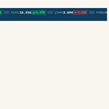
•
•
16.936
3.694
0,85
🇧 NIKEL
▲+1.47%
🇬🇧 ÇINKO
▼-1.31%
🇬🇧 KURŞUN