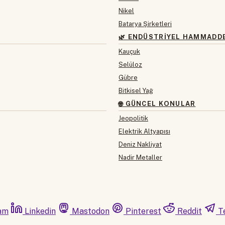
Nikel
Batarya Şirketleri
🌿 ENDÜSTRIYEL HAMMADD
Kauçuk
Selüloz
Gübre
Bitkisel Yağ
🌐 GÜNCEL KONULAR
Jeopolitik
Elektrik Altyapısı
Deniz Nakliyat
Nadir Metaller
am
Linkedin
Mastodon
Pinterest
Reddit
T