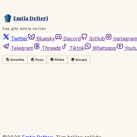
Emtia Defteri
hap gibi emtia notları
Twitter
Bluesky
Discord
Github
Instagra
Telegram
Threads
Tiktok
Whatsapp
Yout
🌎 Amerika
🌏 Asya
🌍 Afrika
🌍 Avrupa