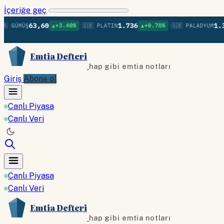
İçeriğe geç
•
•
63,60
1.736
1.379
GÜMÜŞ
▲+3.40%
🇬🇧 PLATIN
▲+0.78%
🇬🇧 PALADYUM
Emtia Defteri
hap gibi emtia notları
Giriş
Abone ol
Canlı Piyasa
Canlı Veri
Canlı Piyasa
Canlı Veri
Emtia Defteri
hap gibi emtia notları