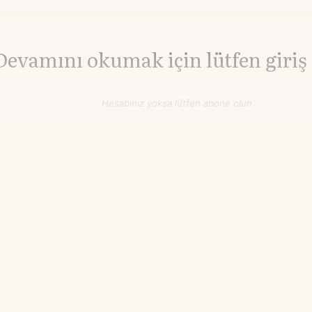
Devamını okumak için lütfen giriş
Hesabınız yoksa lütfen abone olun.
Hemen Abone Ol
Hesabınız var mı?
Giriş
Buğday
638,25
▲+1.11%
cent/buşel
21.55