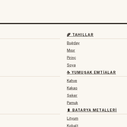
🌾 TAHILLAR
Buğday
Mısır
Pirinç
Soya
☕ YUMUŞAK EMTIALAR
Kahve
Kakao
Şeker
Pamuk
🔋 BATARYA METALLERI
Lityum
Kobalt