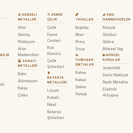
🥇 DEĞERLI
🔨 DEMIR
🌾
🌿 END.
METALLER
ÇELIK
TAHILLAR
HAMMADDELER
Altın
Çelik
Buğday
Kauçuk
z
Gümüş
Demir
Mısır
Selüloz
Cevheri
Platinyum
Pirinç
Gübre
Kok
Altın
Soya
Bitkisel Yağ
Kömürü
Madencileri
BILIR
☕
🌐 GÜNCEL
YUMUŞAK
KONULAR
Çelik
🏭 SANAYI
EMTIALAR
METALLERI
Şirketleri
Jeopolitik
Kahve
🔋
Bakır
Deniz Nakliyat
BATARYA
Kakao
Alüminyum
Nadir Metaller
METALLERI
lir
Şeker
Kalay
Elektrik
Lityum
Pamuk
Çinko
Altyapısı
Kobalt
Nikel
Batarya
Şirketleri