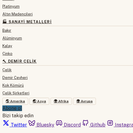
Platinyum
Altın Madencileri
🏭 SANAYI METALLERI
Bakır
Alüminyum
Kalay
Çinko
🔨 DEMIR ÇELIK
Çelik
Demir Cevheri
Kok Kömürü
Çelik Şirketleri
🌎 Amerika
🌏 Asya
🌍 Afrika
🌍 Avrupa
Abone ol
Bizi takip edin
Twitter
Bluesky
Discord
Github
Instagr