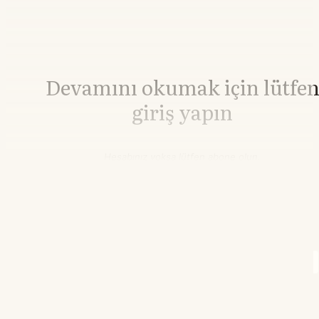
Devamını okumak için lütfe
giriş yapın
Hesabınız yoksa lütfen abone olun.
Hemen Abone Ol
Hesabınız var mı?
Giriş
Brent Petrol
82,27
▼-0.27%
WTI Petrol
77,08
▼-0.27%
21.55