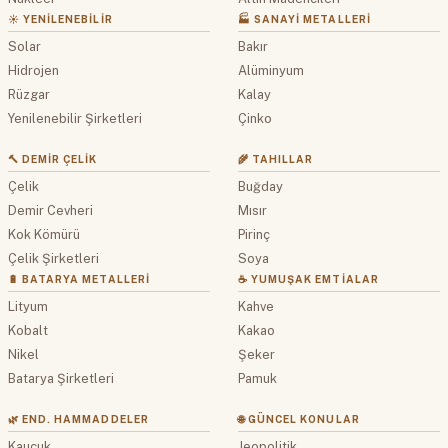
☀️ YENILENEBILIR
🏭 SANAYI METALLERI
Solar
Bakır
Hidrojen
Alüminyum
Rüzgar
Kalay
Yenilenebilir Şirketleri
Çinko
🔨 DEMIR ÇELIK
🌾 TAHILLAR
Çelik
Buğday
Demir Cevheri
Mısır
Kok Kömürü
Pirinç
Çelik Şirketleri
Soya
🔋 BATARYA METALLERI
☕ YUMUŞAK EMTIALAR
Lityum
Kahve
Kobalt
Kakao
Nikel
Şeker
Batarya Şirketleri
Pamuk
🌿 END. HAMMADDELER
🌐 GÜNCEL KONULAR
Kauçuk
Jeopolitik