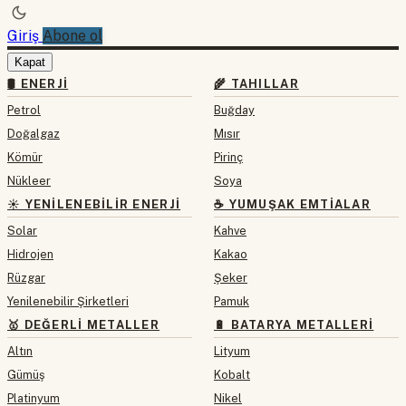
Giriş
Abone ol
Kapat
🛢 ENERJI
🌾 TAHILLAR
Petrol
Buğday
Doğalgaz
Mısır
Kömür
Pirinç
Nükleer
Soya
☀️ YENILENEBILIR ENERJI
☕ YUMUŞAK EMTIALAR
Solar
Kahve
Hidrojen
Kakao
Rüzgar
Şeker
Yenilenebilir Şirketleri
Pamuk
🥇 DEĞERLI METALLER
🔋 BATARYA METALLERI
Altın
Lityum
Gümüş
Kobalt
Platinyum
Nikel