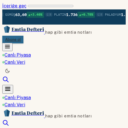
İçeriğe geç
•
•
63,60
1.736
1.37
 GÜMÜŞ
▲+3.40%
🇬🇧 PLATIN
▲+0.78%
🇬🇧 PALADYUM
Emtia Defteri
hap gibi emtia notları
Abone ol
Canlı Piyasa
Canlı Veri
Canlı Piyasa
Canlı Veri
Emtia Defteri
hap gibi emtia notları