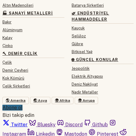
Altın Madencileri
Batarya Şirketleri
🏭 SANAYI METALLERI
🌿 ENDÜSTRIYEL
HAMMADDELER
Bakır
Kauçuk
Alüminyum
Selüloz
Kalay
Gübre
Çinko
Bitkisel Yağ
🔨 DEMIR ÇELIK
🌐 GÜNCEL KONULAR
Çelik
Jeopolitik
Demir Cevheri
Elektrik Altyapısı
Kok Kömürü
Deniz Nakliyat
Çelik Şirketleri
Nadir Metaller
🌎 Amerika
🌏 Asya
🌍 Afrika
🌍 Avrupa
Abone ol
Bizi takip edin
Twitter
Bluesky
Discord
Github
Instagram
Linkedin
Mastodon
Pinterest