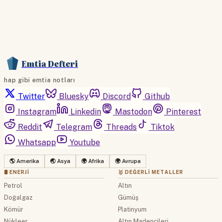
Emtia Defteri
hap gibi emtia notları
Twitter
Bluesky
Discord
Github
Instagram
Linkedin
Mastodon
Pinterest
Reddit
Telegram
Threads
Tiktok
Whatsapp
Youtube
🌎 Amerika
🌏 Asya
🌍 Afrika
🌍 Avrupa
🛢 ENERJI
🥇 DEĞERLI METALLER
Petrol
Altın
Doğalgaz
Gümüş
Kömür
Platinyum
Nükleer
Altın Madencileri