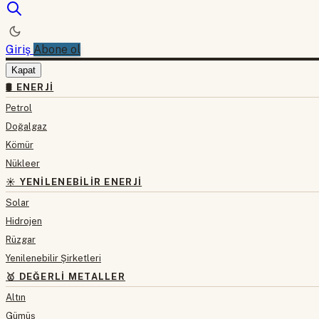
Giriş
Abone ol
Kapat
🛢 ENERJI
Petrol
Doğalgaz
Kömür
Nükleer
☀️ YENILENEBILIR ENERJI
Solar
Hidrojen
Rüzgar
Yenilenebilir Şirketleri
🥇 DEĞERLI METALLER
Altın
Gümüş