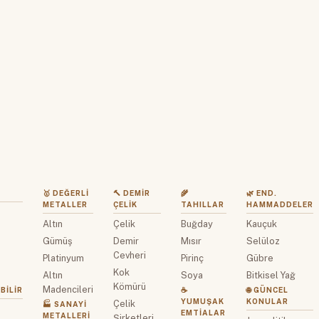
🥇 DEĞERLI
🔨 DEMIR
🌾
🌿 END.
METALLER
ÇELIK
TAHILLAR
HAMMADDELER
Altın
Çelik
Buğday
Kauçuk
z
Gümüş
Demir
Mısır
Selüloz
Cevheri
Platinyum
Pirinç
Gübre
Kok
Altın
Soya
Bitkisel Yağ
Kömürü
Madencileri
BILIR
☕
🌐 GÜNCEL
YUMUŞAK
KONULAR
Çelik
🏭 SANAYI
EMTIALAR
METALLERI
Şirketleri