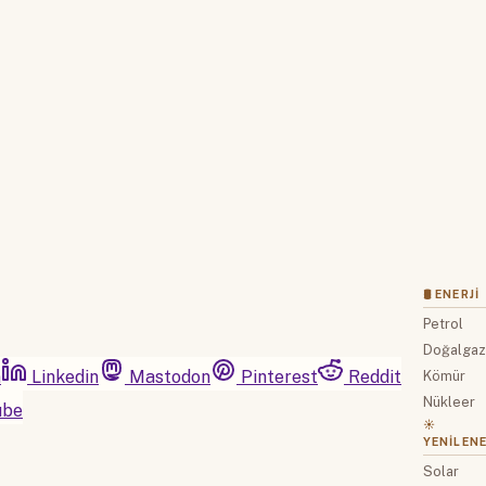
Hemen Abone Ol
Hesabınız var mı?
Giriş
🛢 ENERJI
Petrol
Doğalga
m
Linkedin
Mastodon
Pinterest
Reddit
Kömür
Nükleer
ube
☀️
YENILENE
Solar