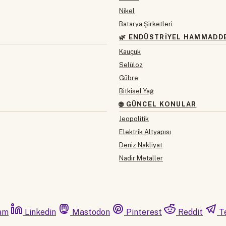
Nikel
Batarya Şirketleri
🌿 ENDÜSTRIYEL HAMMADD
Kauçuk
Selüloz
Gübre
Bitkisel Yağ
🌐 GÜNCEL KONULAR
Jeopolitik
Elektrik Altyapısı
Deniz Nakliyat
Nadir Metaller
am
Linkedin
Mastodon
Pinterest
Reddit
T