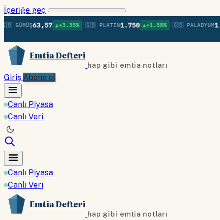
İçeriğe geç
•
•
63,57
1.750
1.37
 GÜMÜŞ
▲+3.35%
🇬🇧 PLATIN
▲+1.58%
🇬🇧 PALADYUM
Emtia Defteri
hap gibi emtia notları
Giriş
Abone ol
Canlı Piyasa
Canlı Veri
Canlı Piyasa
Canlı Veri
Emtia Defteri
hap gibi emtia notları