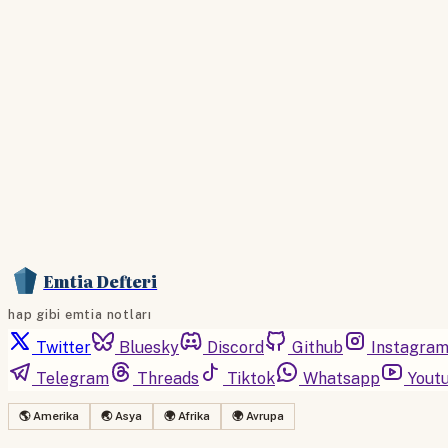
Emtia Defteri
hap gibi emtia notları
Twitter
Bluesky
Discord
Github
Instagra
Telegram
Threads
Tiktok
Whatsapp
Yout
🌎 Amerika
🌏 Asya
🌍 Afrika
🌍 Avrupa