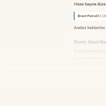
Hisse başına düzel
Brent Petrol
83,1
Analist beklentisi
Kuzey Amerika
Kuzey Amerika seg