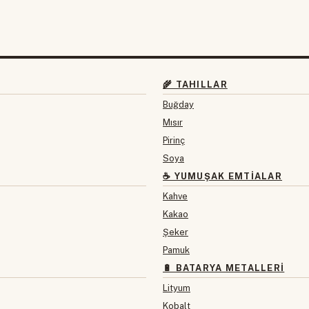
🌾 TAHILLAR
Buğday
Mısır
Pirinç
Soya
☕ YUMUŞAK EMTIALAR
Kahve
Kakao
Şeker
Pamuk
🔋 BATARYA METALLERI
Lityum
Kobalt