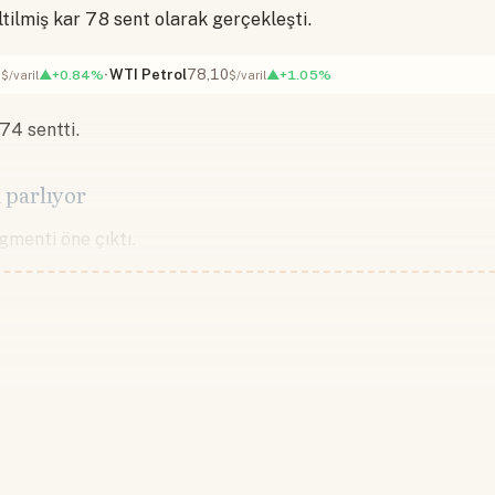
tilmiş kar 78 sent olarak gerçekleşti.
8
WTI Petrol
78,10
▲+0.84%
▲+1.05%
$/varil
$/varil
 74 sentti.
 parlıyor
menti öne çıktı.
Devamını okumak için lütfen giriş
Hesabınız yoksa lütfen abone olun.