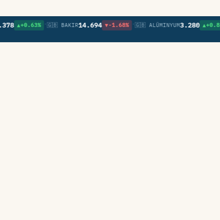
•
•
8
14.694
3.280
▲+0.63%
🇬🇧 BAKIR
▼-1.68%
🇬🇧 ALÜMINYUM
▲+0.82%