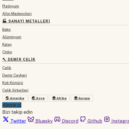
Platinyum
Altın Madencileri
🏭 SANAYI METALLERI
Bakır
Alüminyum
Kalay
Çinko
🔨 DEMIR ÇELIK
Çelik
Demir Cevheri
Kok Kömürü
Çelik Şirketleri
🌎 Amerika
🌏 Asya
🌍 Afrika
🌍 Avrupa
Abone ol
Bizi takip edin
Twitter
Bluesky
Discord
Github
Instagr