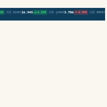
•
•
•
16.945
3.706
83,1
🇬🇧 NIKEL
▲+1.52%
🇬🇧 ÇINKO
▼-0.98%
🇬🇧 BRENT