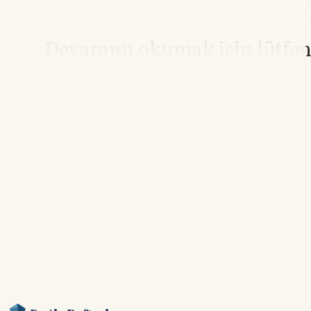
Devamını okumak için lütfe
giriş yapın
Hesabınız yoksa lütfen abone olun.
Hemen Abone Ol
Hesabınız var mı?
Giriş