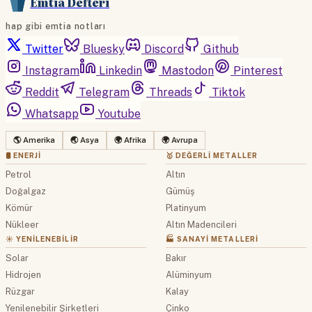
Emtia Defteri
hap gibi emtia notları
Twitter
Bluesky
Discord
Github
Instagram
Linkedin
Mastodon
Pinterest
Reddit
Telegram
Threads
Tiktok
Whatsapp
Youtube
🌎 Amerika
🌏 Asya
🌍 Afrika
🌍 Avrupa
🛢 ENERJI
🥇 DEĞERLI METALLER
Petrol
Altın
Doğalgaz
Gümüş
Kömür
Platinyum
Nükleer
Altın Madencileri
☀️ YENILENEBILIR
🏭 SANAYI METALLERI
Solar
Bakır
Hidrojen
Alüminyum
Rüzgar
Kalay
Yenilenebilir Şirketleri
Çinko