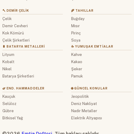
🔨 DEMIR ÇELIK
🌾 TAHILLAR
Çelik
Buğday
Demir Cevheri
Mısır
Kok Kömürü
Pirinç
Çelik Şirketleri
Soya
🔋 BATARYA METALLERI
☕ YUMUŞAK EMTIALAR
Lityum
Kahve
Kobalt
Kakao
Nikel
Şeker
Batarya Şirketleri
Pamuk
🌿 END. HAMMADDELER
🌐 GÜNCEL KONULAR
Kauçuk
Jeopolitik
Selüloz
Deniz Nakliyat
Gübre
Nadir Metaller
Bitkisel Yağ
Elektrik Altyapısı
©2026
Emtia Defteri
. Tüm hakları saklıdır.