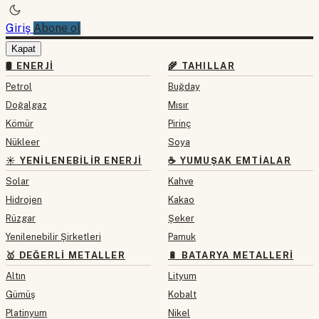
Giriş
Abone ol
Kapat
🛢 ENERJI
🌾 TAHILLAR
Petrol
Buğday
Doğalgaz
Mısır
Kömür
Pirinç
Nükleer
Soya
☀️ YENILENEBILIR ENERJI
☕ YUMUŞAK EMTIALAR
Solar
Kahve
Hidrojen
Kakao
Rüzgar
Şeker
Yenilenebilir Şirketleri
Pamuk
🥇 DEĞERLI METALLER
🔋 BATARYA METALLERI
Altın
Lityum
Gümüş
Kobalt
Platinyum
Nikel