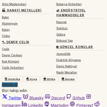
Altın Madencileri
Batarya Şirketleri
🏭 SANAYI METALLERI
🌿 ENDÜSTRIYEL
HAMMADDELER
Bakır
Kauçuk
Alüminyum
Selüloz
Kalay
Gübre
Çinko
Bitkisel Yağ
🔨 DEMIR ÇELIK
🌐 GÜNCEL KONULAR
Çelik
Jeopolitik
Demir Cevheri
Elektrik Altyapısı
Kok Kömürü
Deniz Nakliyat
Çelik Şirketleri
Nadir Metaller
🌎 Amerika
🌏 Asya
🌍 Afrika
🌍 Avrupa
Abone ol
Bizi takip edin
Twitter
Bluesky
Discord
Github
Instagram
Linkedin
Mastodon
Pinterest