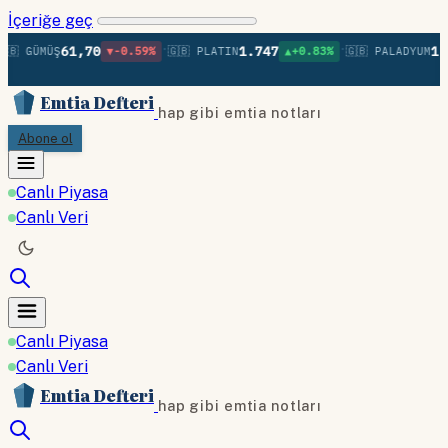
İçeriğe geç
•
•
61,70
1.747
1.3
🇧 GÜMÜŞ
▼-0.59%
🇬🇧 PLATIN
▲+0.83%
🇬🇧 PALADYUM
Emtia Defteri
hap gibi emtia notları
Abone ol
Canlı Piyasa
Canlı Veri
Canlı Piyasa
Canlı Veri
Emtia Defteri
hap gibi emtia notları