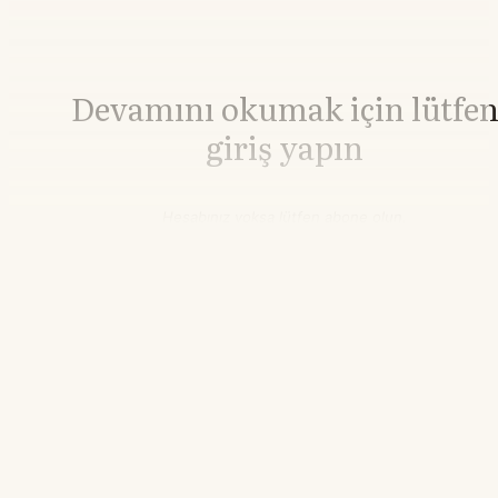
Devamını okumak için lütfe
giriş yapın
Hesabınız yoksa lütfen abone olun.
Hemen Abone Ol
Hesabınız var mı?
Giriş
Buğday
642,75
▲+1.82%
14.19