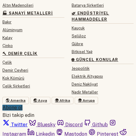
Altın Madencileri
Batarya Şirketleri
🏭 SANAYI METALLERI
🌿 ENDÜSTRIYEL
HAMMADDELER
Bakır
Kauçuk
Alüminyum
Selüloz
Kalay
Gübre
Çinko
Bitkisel Yağ
🔨 DEMIR ÇELIK
🌐 GÜNCEL KONULAR
Çelik
Jeopolitik
Demir Cevheri
Elektrik Altyapısı
Kok Kömürü
Deniz Nakliyat
Çelik Şirketleri
Nadir Metaller
🌎 Amerika
🌏 Asya
🌍 Afrika
🌍 Avrupa
Abone ol
Bizi takip edin
Twitter
Bluesky
Discord
Github
Instagram
Linkedin
Mastodon
Pinterest