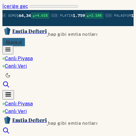
İçeriğe geç
•
•
64,34
1.759
1.3
🇧 GÜMÜŞ
▲+4.61%
🇬🇧 PLATIN
▲+2.10%
🇬🇧 PALADYUM
Emtia Defteri
hap gibi emtia notları
Abone ol
Canlı Piyasa
Canlı Veri
Canlı Piyasa
Canlı Veri
Emtia Defteri
hap gibi emtia notları