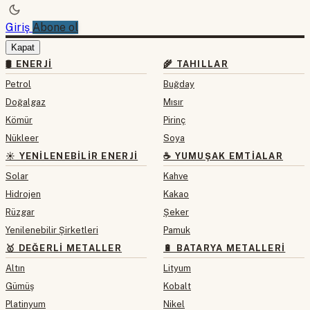
Giriş
Abone ol
Kapat
🛢 ENERJI
🌾 TAHILLAR
Petrol
Buğday
Doğalgaz
Mısır
Kömür
Pirinç
Nükleer
Soya
☀️ YENILENEBILIR ENERJI
☕ YUMUŞAK EMTIALAR
Solar
Kahve
Hidrojen
Kakao
Rüzgar
Şeker
Yenilenebilir Şirketleri
Pamuk
🥇 DEĞERLI METALLER
🔋 BATARYA METALLERI
Altın
Lityum
Gümüş
Kobalt
Platinyum
Nikel