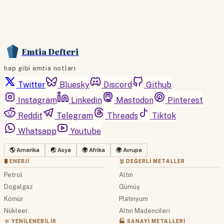
Emtia Defteri
hap gibi emtia notları
Twitter
Bluesky
Discord
Github
Instagram
Linkedin
Mastodon
Pinterest
Reddit
Telegram
Threads
Tiktok
Whatsapp
Youtube
🌎 Amerika
🌏 Asya
🌍 Afrika
🌍 Avrupa
🛢 ENERJI
🥇 DEĞERLI METALLER
Petrol
Altın
Doğalgaz
Gümüş
Kömür
Platinyum
Nükleer
Altın Madencileri
☀️ YENILENEBILIR
🏭 SANAYI METALLERI