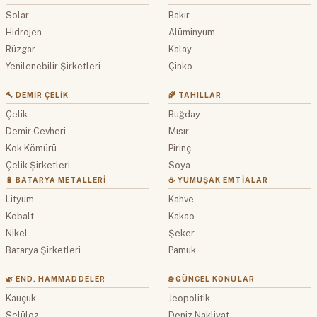
Solar
Bakır
Hidrojen
Alüminyum
Rüzgar
Kalay
Yenilenebilir Şirketleri
Çinko
🔨 DEMIR ÇELIK
🌾 TAHILLAR
Çelik
Buğday
Demir Cevheri
Mısır
Kok Kömürü
Pirinç
Çelik Şirketleri
Soya
🔋 BATARYA METALLERI
☕ YUMUŞAK EMTIALAR
Lityum
Kahve
Kobalt
Kakao
Nikel
Şeker
Batarya Şirketleri
Pamuk
🌿 END. HAMMADDELER
🌐 GÜNCEL KONULAR
Kauçuk
Jeopolitik
Selüloz
Deniz Nakliyat