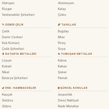
Hidrojen
Alüminyum
Rüzgar
Kalay
Yenilenebilir Şirketleri
Çinko
🔨 DEMIR ÇELIK
🌾 TAHILLAR
Çelik
Buğday
Demir Cevheri
Mısır
Kok Kömürü
Pirinç
Çelik Şirketleri
Soya
🔋 BATARYA METALLERI
☕ YUMUŞAK EMTIALAR
Lityum
Kahve
Kobalt
Kakao
Nikel
Şeker
Batarya Şirketleri
Pamuk
🌿 END. HAMMADDELER
🌐 GÜNCEL KONULAR
Kauçuk
Jeopolitik
Selüloz
Deniz Nakliyat
Gübre
Nadir Metaller