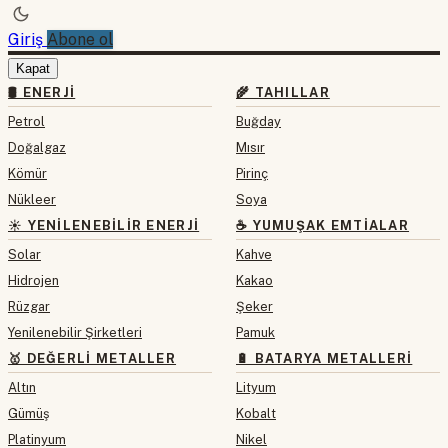
Giriş
Abone ol
Kapat
🛢 ENERJI
🌾 TAHILLAR
Petrol
Buğday
Doğalgaz
Mısır
Kömür
Pirinç
Nükleer
Soya
☀️ YENILENEBILIR ENERJI
☕ YUMUŞAK EMTIALAR
Solar
Kahve
Hidrojen
Kakao
Rüzgar
Şeker
Yenilenebilir Şirketleri
Pamuk
🥇 DEĞERLI METALLER
🔋 BATARYA METALLERI
Altın
Lityum
Gümüş
Kobalt
Platinyum
Nikel