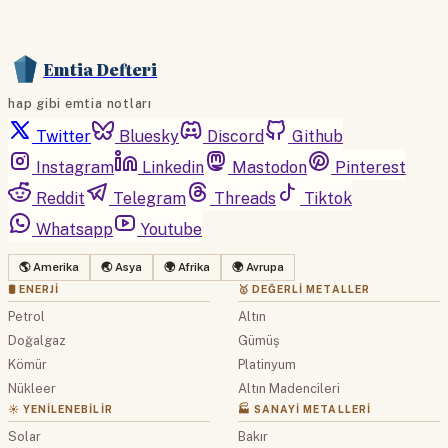
Emtia Defteri
hap gibi emtia notları
Twitter
Bluesky
Discord
Github
Instagram
Linkedin
Mastodon
Pinterest
Reddit
Telegram
Threads
Tiktok
Whatsapp
Youtube
🌎 Amerika
🌏 Asya
🌍 Afrika
🌍 Avrupa
🛢 ENERJI
🥇 DEĞERLI METALLER
Petrol
Altın
Doğalgaz
Gümüş
Kömür
Platinyum
Nükleer
Altın Madencileri
☀️ YENILENEBILIR
🏭 SANAYI METALLERI
Solar
Bakır