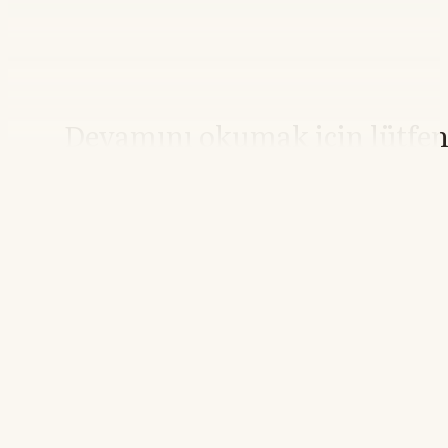
Devamını okumak için lütfe
giriş yapın
Hesabınız yoksa lütfen abone olun.
Hemen Abone Ol
Hesabınız var mı?
Giriş