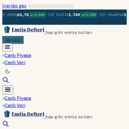
İçeriğe geç
•
•
63,76
1.749
1.3
🇧 GÜMÜŞ
▲+3.66%
🇬🇧 PLATIN
▲+1.53%
🇬🇧 PALADYUM
Emtia Defteri
hap gibi emtia notları
Abone ol
Canlı Piyasa
Canlı Veri
Canlı Piyasa
Canlı Veri
Emtia Defteri
hap gibi emtia notları