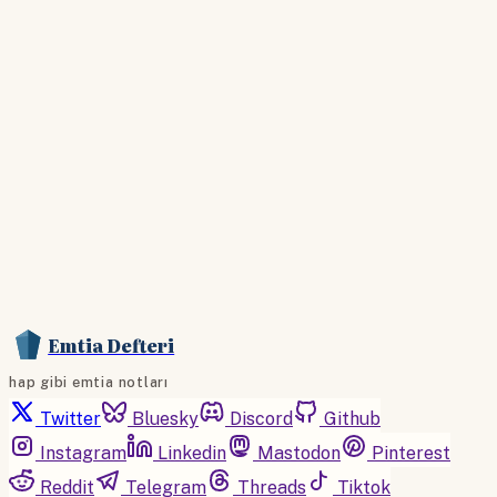
Hesabınız yoksa lütfen abone olun.
Hemen Abone Ol
Hesabınız var mı?
Giriş
Emtia Defteri
hap gibi emtia notları
Twitter
Bluesky
Discord
Github
Instagram
Linkedin
Mastodon
Pinterest
Reddit
Telegram
Threads
Tiktok