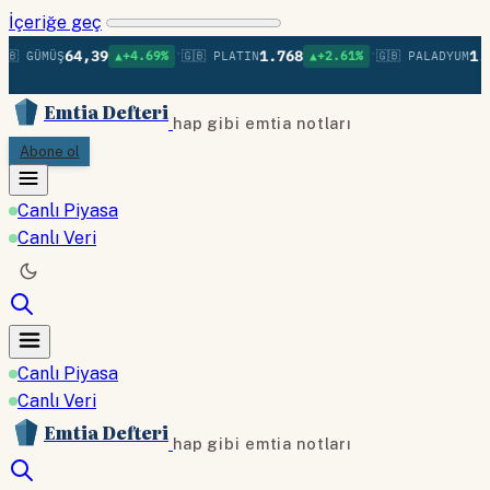
İçeriğe geç
•
•
64,39
1.768
1.39
🇧 GÜMÜŞ
▲+4.69%
🇬🇧 PLATIN
▲+2.61%
🇬🇧 PALADYUM
Emtia Defteri
hap gibi emtia notları
Abone ol
Canlı Piyasa
Canlı Veri
Canlı Piyasa
Canlı Veri
Emtia Defteri
hap gibi emtia notları