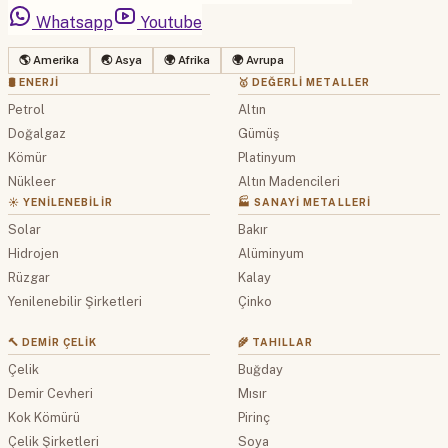
Whatsapp
Youtube
🌎 Amerika
🌏 Asya
🌍 Afrika
🌍 Avrupa
🛢 ENERJI
🥇 DEĞERLI METALLER
Petrol
Altın
Doğalgaz
Gümüş
Kömür
Platinyum
Nükleer
Altın Madencileri
☀️ YENILENEBILIR
🏭 SANAYI METALLERI
Solar
Bakır
Hidrojen
Alüminyum
Rüzgar
Kalay
Yenilenebilir Şirketleri
Çinko
🔨 DEMIR ÇELIK
🌾 TAHILLAR
Çelik
Buğday
Demir Cevheri
Mısır
Kok Kömürü
Pirinç
Çelik Şirketleri
Soya