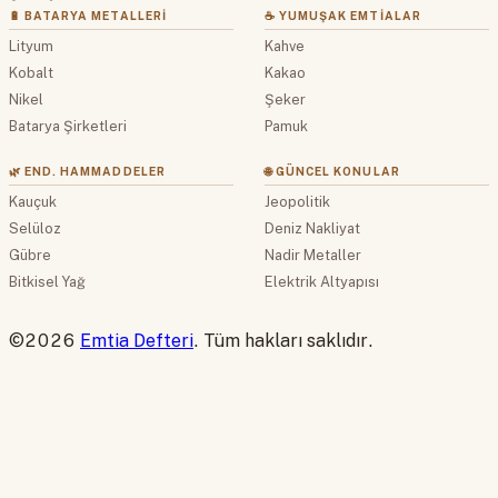
🔋 BATARYA METALLERI
☕ YUMUŞAK EMTIALAR
Lityum
Kahve
Kobalt
Kakao
Nikel
Şeker
Batarya Şirketleri
Pamuk
🌿 END. HAMMADDELER
🌐 GÜNCEL KONULAR
Kauçuk
Jeopolitik
Selüloz
Deniz Nakliyat
Gübre
Nadir Metaller
Bitkisel Yağ
Elektrik Altyapısı
©2026
Emtia Defteri
. Tüm hakları saklıdır.