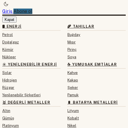
Giriş
Abone ol
Kapat
🛢 ENERJI
🌾 TAHILLAR
Petrol
Buğday
Doğalgaz
Mısır
Kömür
Pirinç
Nükleer
Soya
☀️ YENILENEBILIR ENERJI
☕ YUMUŞAK EMTIALAR
Solar
Kahve
Hidrojen
Kakao
Rüzgar
Şeker
Yenilenebilir Şirketleri
Pamuk
🥇 DEĞERLI METALLER
🔋 BATARYA METALLERI
Altın
Lityum
Gümüş
Kobalt
Platinyum
Nikel