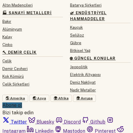
Altın Madencileri
Batarya Şirketleri
🏭 SANAYI METALLERI
🌿 ENDÜSTRIYEL
HAMMADDELER
Bakır
Kauçuk
Alüminyum
Selüloz
Kalay
Gübre
Çinko
Bitkisel Yağ
🔨 DEMIR ÇELIK
🌐 GÜNCEL KONULAR
Çelik
Jeopolitik
Demir Cevheri
Elektrik Altyapısı
Kok Kömürü
Deniz Nakliyat
Çelik Şirketleri
Nadir Metaller
🌎 Amerika
🌏 Asya
🌍 Afrika
🌍 Avrupa
Abone ol
Bizi takip edin
Twitter
Bluesky
Discord
Github
Instagram
Linkedin
Mastodon
Pinterest