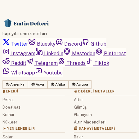
Emtia Defteri
hap gibi emtia notları
Twitter
Bluesky
Discord
Github
Instagram
Linkedin
Mastodon
Pinterest
Reddit
Telegram
Threads
Tiktok
Whatsapp
Youtube
🌎 Amerika
🌏 Asya
🌍 Afrika
🌍 Avrupa
🛢 ENERJI
🥇 DEĞERLI METALLER
Petrol
Altın
Doğalgaz
Gümüş
Kömür
Platinyum
Nükleer
Altın Madencileri
☀️ YENILENEBILIR
🏭 SANAYI METALLERI
Solar
Bakır