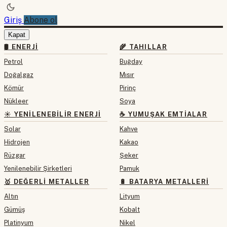
Giriş
Abone ol
Kapat
🛢 ENERJI
🌾 TAHILLAR
Petrol
Buğday
Doğalgaz
Mısır
Kömür
Pirinç
Nükleer
Soya
☀️ YENILENEBILIR ENERJI
☕ YUMUŞAK EMTIALAR
Solar
Kahve
Hidrojen
Kakao
Rüzgar
Şeker
Yenilenebilir Şirketleri
Pamuk
🥇 DEĞERLI METALLER
🔋 BATARYA METALLERI
Altın
Lityum
Gümüş
Kobalt
Platinyum
Nikel