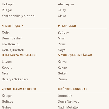
Hidrojen
Alüminyum
Rüzgar
Kalay
Yenilenebilir Şirketleri
Çinko
🔨 DEMIR ÇELIK
🌾 TAHILLAR
Çelik
Buğday
Demir Cevheri
Mısır
Kok Kömürü
Pirinç
Çelik Şirketleri
Soya
🔋 BATARYA METALLERI
☕ YUMUŞAK EMTIALAR
Lityum
Kahve
Kobalt
Kakao
Nikel
Şeker
Batarya Şirketleri
Pamuk
🌿 END. HAMMADDELER
🌐 GÜNCEL KONULAR
Kauçuk
Jeopolitik
Selüloz
Deniz Nakliyat
Gübre
Nadir Metaller