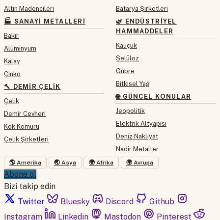
Altın Madencileri
Batarya Şirketleri
🏭 SANAYI METALLERI
🌿 ENDÜSTRIYEL
HAMMADDELER
Bakır
Kauçuk
Alüminyum
Selüloz
Kalay
Gübre
Çinko
Bitkisel Yağ
🔨 DEMIR ÇELIK
🌐 GÜNCEL KONULAR
Çelik
Jeopolitik
Demir Cevheri
Elektrik Altyapısı
Kok Kömürü
Deniz Nakliyat
Çelik Şirketleri
Nadir Metaller
🌎 Amerika
🌏 Asya
🌍 Afrika
🌍 Avrupa
Abone ol
Bizi takip edin
Twitter
Bluesky
Discord
Github
Instagram
Linkedin
Mastodon
Pinterest