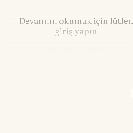
Devamını okumak için lütfe
giriş yapın
Hesabınız yoksa lütfen abone olun.
Hemen Abone Ol
Hesabınız var mı?
Giriş
Brent Petrol
82,55
▲+0.07%
WTI Petrol
77,48
▲+0.25%
14.38