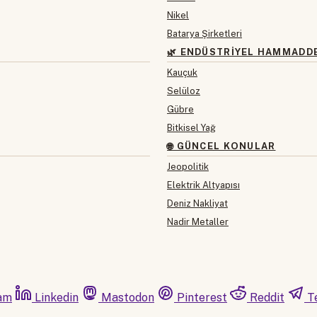
Nikel
Batarya Şirketleri
🌿 ENDÜSTRIYEL HAMMADD
Kauçuk
Selüloz
Gübre
Bitkisel Yağ
🌐 GÜNCEL KONULAR
Jeopolitik
Elektrik Altyapısı
Deniz Nakliyat
Nadir Metaller
am
Linkedin
Mastodon
Pinterest
Reddit
T