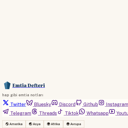
Emtia Defteri
hap gibi emtia notları
Twitter
Bluesky
Discord
Github
Instagra
Telegram
Threads
Tiktok
Whatsapp
Yout
🌎 Amerika
🌏 Asya
🌍 Afrika
🌍 Avrupa