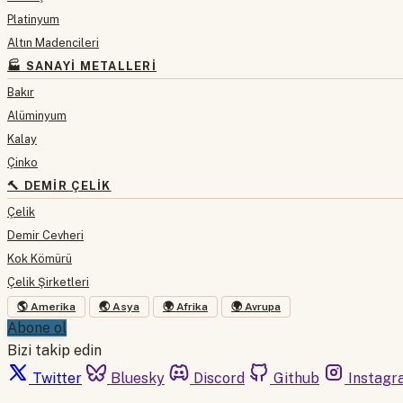
Platinyum
Altın Madencileri
🏭 SANAYI METALLERI
Bakır
Alüminyum
Kalay
Çinko
🔨 DEMIR ÇELIK
Çelik
Demir Cevheri
Kok Kömürü
Çelik Şirketleri
🌎 Amerika
🌏 Asya
🌍 Afrika
🌍 Avrupa
Abone ol
Bizi takip edin
Twitter
Bluesky
Discord
Github
Instagr