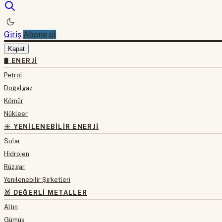
Giriş
Abone ol
Kapat
🛢 ENERJI
Petrol
Doğalgaz
Kömür
Nükleer
☀️ YENILENEBILIR ENERJI
Solar
Hidrojen
Rüzgar
Yenilenebilir Şirketleri
🥇 DEĞERLI METALLER
Altın
Gümüş