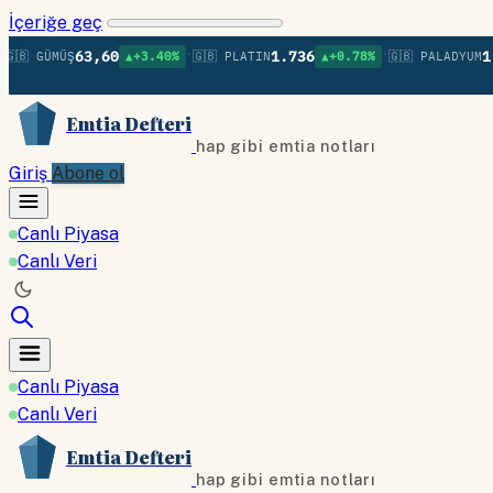
İçeriğe geç
•
•
63,60
1.736
1.379
 GÜMÜŞ
▲+3.40%
🇬🇧 PLATIN
▲+0.78%
🇬🇧 PALADYUM
Emtia Defteri
hap gibi emtia notları
Giriş
Abone ol
Canlı Piyasa
Canlı Veri
Canlı Piyasa
Canlı Veri
Emtia Defteri
hap gibi emtia notları