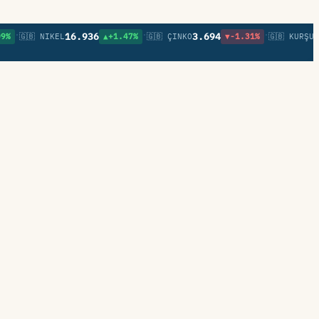
•
•
16.936
3.694
0,8
🇬🇧 NIKEL
▲+1.47%
🇬🇧 ÇINKO
▼-1.31%
🇬🇧 KURŞUN