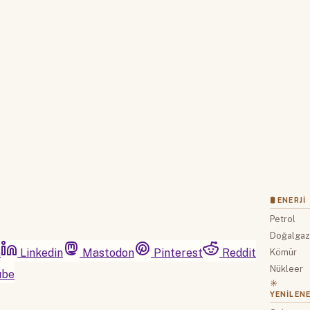
Hesabınız yoksa lütfen abone olun.
Hemen Abone Ol
Hesabınız var mı?
Giriş
🛢 ENERJI
Petrol
Doğalga
m
Linkedin
Mastodon
Pinterest
Reddit
Kömür
Nükleer
ube
☀️
YENILENE