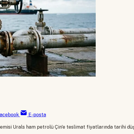
acebook
E-posta
emisi Urals ham petrolü Çin'e teslimat fiyatlarında tarihi dü