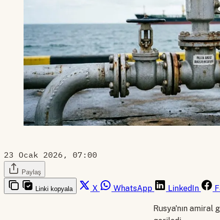
23 Ocak 2026, 07:00
Paylaş
X
WhatsApp
LinkedIn
F
Linki kopyala
Rusya'nın amiral g