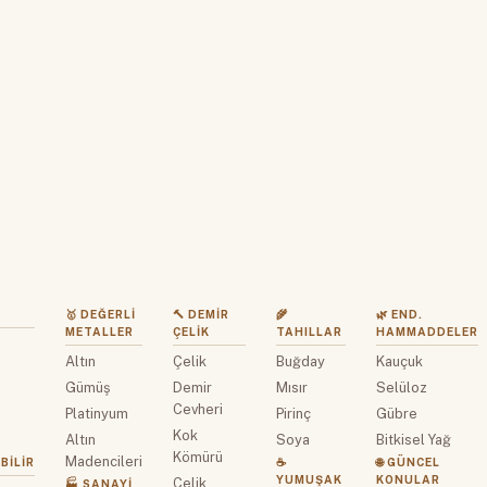
🥇 DEĞERLI
🔨 DEMIR
🌾
🌿 END.
METALLER
ÇELIK
TAHILLAR
HAMMADDELER
Altın
Çelik
Buğday
Kauçuk
z
Gümüş
Demir
Mısır
Selüloz
Cevheri
Platinyum
Pirinç
Gübre
Kok
Altın
Soya
Bitkisel Yağ
Kömürü
Madencileri
BILIR
☕
🌐 GÜNCEL
YUMUŞAK
KONULAR
Çelik
🏭 SANAYI