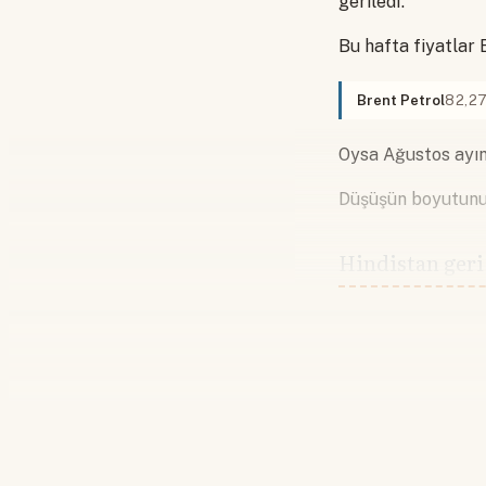
geriledi.
Bu hafta fiyatlar B
Brent Petrol
82,2
Oysa Ağustos ayın
Düşüşün boyutunu 
Hindistan geri