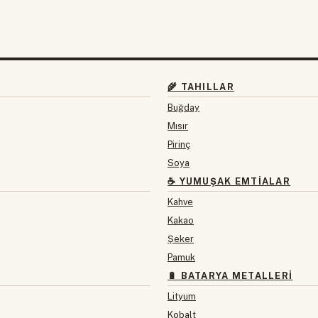
🌾 TAHILLAR
Buğday
Mısır
Pirinç
Soya
☕ YUMUŞAK EMTIALAR
Kahve
Kakao
Şeker
Pamuk
🔋 BATARYA METALLERI
Lityum
Kobalt