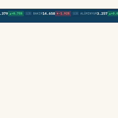
•
•
•
14.658
3.257
▲+0.75%
🇬🇧 BAKIR
▼-1.92%
🇬🇧 ALÜMINYUM
▲+0.09%