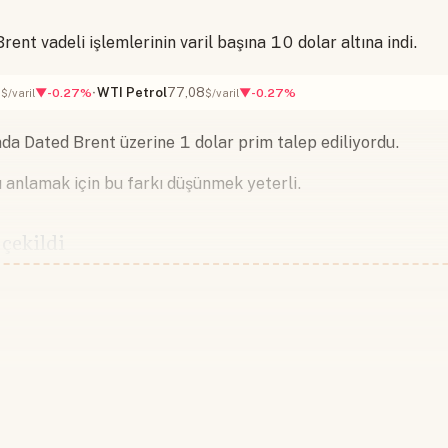
rent vadeli işlemlerinin varil başına 10 dolar altına indi.
7
WTI Petrol
77,08
▼-0.27%
▼-0.27%
$/varil
$/varil
da Dated Brent üzerine 1 dolar prim talep ediliyordu.
anlamak için bu farkı düşünmek yeterli.
 çekildi
Devamını okumak için lütfen giriş