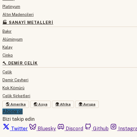
Platinyum
Altın Madencileri
🏭 SANAYI METALLERI
Bakır
Alüminyum
Kalay
Çinko
🔨 DEMIR ÇELIK
Çelik
Demir Cevheri
Kok Kömürü
Çelik Şirketleri
🌎 Amerika
🌏 Asya
🌍 Afrika
🌍 Avrupa
Abone ol
Bizi takip edin
Twitter
Bluesky
Discord
Github
Instagr