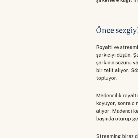
şirketlere kağıt m
Önce sezgiy
Royalti ve stream
şarkıcıyı düşün. Ş
şarkının sözünü y
bir telif alıyor. 
topluyor.
Madencilik royalti
koyuyor, sonra o m
alıyor. Madenci ke
başında oturup ge
Streaming biraz da