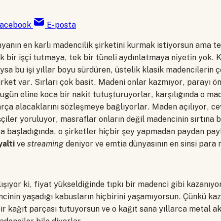
acebook
E-posta
nyanın en karlı madencilik şirketini kurmak istiyorsun ama t
 bir işçi tutmaya, tek bir tüneli aydınlatmaya niyetin yok. 
Oysa bu işi yıllar boyu sürdüren, üstelik klasik madencilerin 
irket var. Sırları çok basit. Madeni onlar kazmıyor, parayı ön
ugün eline koca bir nakit tutuşturuyorlar, karşılığında o ma
rça alacaklarını sözleşmeye bağlıyorlar. Maden açılıyor, ce
işçiler yoruluyor, masraflar onların değil madencinin sırtına b
 başladığında, o şirketler hiçbir şey yapmadan paydan payla
yalti
ve
streaming
deniyor ve emtia dünyasının en sinsi para
alışıyor ki, fiyat yükseldiğinde tıpkı bir madenci gibi kazanıy
inin yaşadığı kabusların hiçbirini yaşamıyorsun. Çünkü ka
ir kağıt parçası tutuyorsun ve o kağıt sana yıllarca metal a