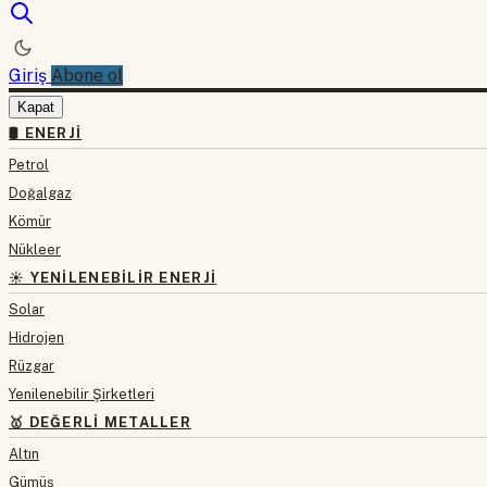
Giriş
Abone ol
Kapat
🛢 ENERJI
Petrol
Doğalgaz
Kömür
Nükleer
☀️ YENILENEBILIR ENERJI
Solar
Hidrojen
Rüzgar
Yenilenebilir Şirketleri
🥇 DEĞERLI METALLER
Altın
Gümüş