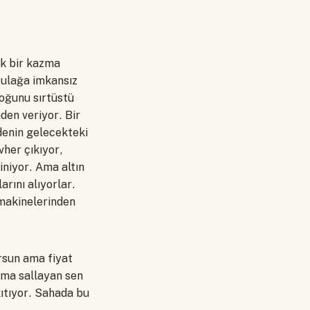
ek bir kazma
Kulağa imkansız
çoğunu sırtüstü
den veriyor. Bir
denin gelecekteki
vher çıkıyor,
iniyor. Ama altın
rını alıyorlar.
 makinelerinden
orsun ama fiyat
zma sallayan sen
kıtıyor. Sahada bu