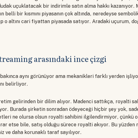
 dudak uçuklatacak bir indirimle satın alma hakkı kazanıyor.
nın belli bir kısmını piyasanın çok altında, neredeyse sembolik
p o altını cari fiyattan piyasada satıyor. Aradaki uçurum, d
streaming arasındaki ince çizgi
bakınca aynı görünüyor ama mekanikleri farklı yerden işliyo
nı belirliyor.
etim gelirinden bir dilim alıyor. Madenci sattıkça, royalti sah
yor. Burada şirketin sonradan ödeyeceği hiçbir şey yok, sade
leri ne olursa olsun royalti sahibini ilgilendirmiyor, çünkü 
ar etse bile, satış olduğu sürece royalti akıyor. Bu yüzden ro
z ve daha korunaklı taraf sayılıyor.