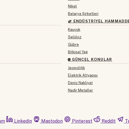
Nikel
Batarya Şirketleri
🌿 ENDÜSTRIYEL HAMMADD
Kauçuk
Selüloz
Gübre
Bitkisel Yağ
🌐 GÜNCEL KONULAR
Jeopolitik
Elektrik Altyapısı
Deniz Nakliyat
Nadir Metaller
am
Linkedin
Mastodon
Pinterest
Reddit
T