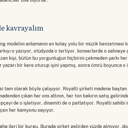
adenciler bile diyorlar.
le kavrayalım
ing modelini anlamanın en kolay yolu bir müzik benzetmesi 
arkıyı o yazıyor, stüdyoda o terliyor, konserlerde o sahneye
azan kişi, bütün bu yorgunluğun hiçbirini çekmeden şarkı her
Söz yazarı bir kere oturup işini yapmış, sonra ömrü boyunca o 
si tam olarak böyle çalışıyor. Royalti şirketi madene baştan
adenden çıkan her ons altının, her ton bakırın satış gelirin
pçeyi de o işletiyor, dinamiti de o patlatıyor. Royalti sahibi
çen her kamyonu sayıyor.
ha ileri bir kurgu. Burada şirket gelirden yüzde almıyor, d