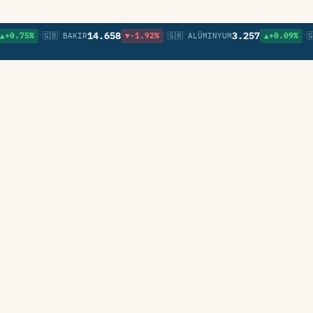
•
•
•
14.658
3.257
5%
🇬🇧 BAKIR
▼-1.92%
🇬🇧 ALÜMINYUM
▲+0.09%
🇬🇧 NI