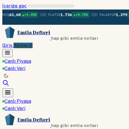
İçeriğe geç
•
•
63,60
1.736
1.379
▲+3.40%
🇬🇧 PLATIN
▲+0.78%
🇬🇧 PALADYUM
▲+0.7
Emtia Defteri
hap gibi emtia notları
Giriş
Abone ol
Canlı Piyasa
Canlı Veri
Canlı Piyasa
Canlı Veri
Emtia Defteri
hap gibi emtia notları