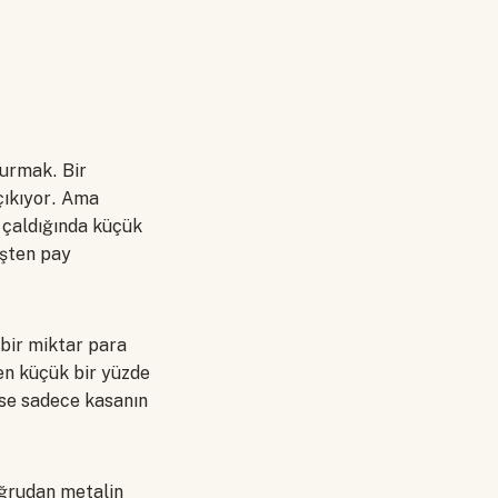
kurmak. Bir
 çıkıyor. Ama
 çaldığında küçük
işten pay
 bir miktar para
den küçük bir yüzde
 ise sadece kasanın
oğrudan metalin