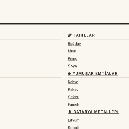
🌾 TAHILLAR
Buğday
Mısır
Pirinç
Soya
☕ YUMUŞAK EMTIALAR
Kahve
Kakao
Şeker
Pamuk
🔋 BATARYA METALLERI
Lityum
Kobalt