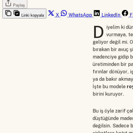
Paylaş
X
WhatsApp
LinkedIn
F
Linki kopyala
D
iyelim ki dü
vurmaya, tek
geliyor değil mi. 
bırakan bir avuç ş
madenciye gidip b
üretiminden bir pa
fırınlar dönüyor, 
ya da bakır akmaya
İşte bu modele
ro
birini kuruyor.
Bu iş öyle zarif ç
düştüğünde madenc
değilsin. Sadece b