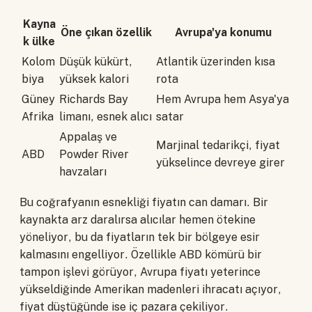
Kayna
Öne çıkan özellik
Avrupa'ya konumu
k ülke
Kolom
Düşük kükürt,
Atlantik üzerinden kısa
biya
yüksek kalori
rota
Güney
Richards Bay
Hem Avrupa hem Asya'ya
Afrika
limanı, esnek alıcı
satar
Appalaş ve
Marjinal tedarikçi, fiyat
ABD
Powder River
yükselince devreye girer
havzaları
Bu coğrafyanın esnekliği fiyatın can damarı. Bir
kaynakta arz daralırsa alıcılar hemen ötekine
yöneliyor, bu da fiyatların tek bir bölgeye esir
kalmasını engelliyor. Özellikle ABD kömürü bir
tampon işlevi görüyor, Avrupa fiyatı yeterince
yükseldiğinde Amerikan madenleri ihracatı açıyor,
fiyat düştüğünde ise iç pazara çekiliyor.