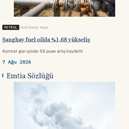
PETROL
Fosil Enerji
,
Asya
Şanghay fuel oilda %1,68 yükseliş
Kontrat gün içinde 58 puan artış kaydetti
7 Ağu 2026
Emtia Sözlüğü