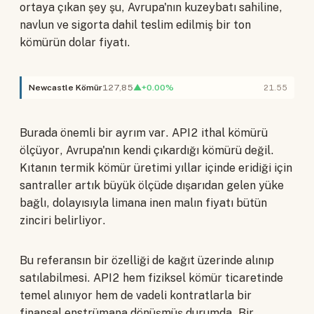
ortaya çıkan şey şu, Avrupa'nın kuzeybatı sahiline,
navlun ve sigorta dahil teslim edilmiş bir ton
kömürün dolar fiyatı.
Newcastle Kömür
127,85
▲+0.00%
21.55
Burada önemli bir ayrım var. API2 ithal kömürü
ölçüyor, Avrupa'nın kendi çıkardığı kömürü değil.
Kıtanın termik kömür üretimi yıllar içinde eridiği için
santraller artık büyük ölçüde dışarıdan gelen yüke
bağlı, dolayısıyla limana inen malın fiyatı bütün
zinciri belirliyor.
Bu referansın bir özelliği de kağıt üzerinde alınıp
satılabilmesi. API2 hem fiziksel kömür ticaretinde
temel alınıyor hem de vadeli kontratlarla bir
finansal enstrümana dönüşmüş durumda. Bir