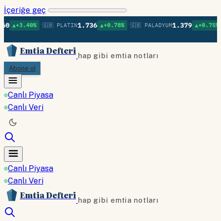
İçeriğe geç
•
•
•
1.736
1.379
0%
🇬🇧 PLATIN
▲+0.78%
🇬🇧 PALADYUM
▲+0.75%
🇬🇧 BAKI
Emtia Defteri
hap gibi emtia notları
Abone ol
Canlı Piyasa
Canlı Veri
Canlı Piyasa
Canlı Veri
Emtia Defteri
hap gibi emtia notları