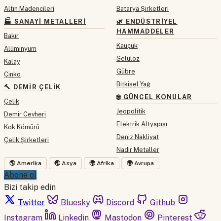
Altın Madencileri
Batarya Şirketleri
🏭 SANAYI METALLERI
🌿 ENDÜSTRIYEL
HAMMADDELER
Bakır
Kauçuk
Alüminyum
Selüloz
Kalay
Gübre
Çinko
Bitkisel Yağ
🔨 DEMIR ÇELIK
🌐 GÜNCEL KONULAR
Çelik
Jeopolitik
Demir Cevheri
Elektrik Altyapısı
Kok Kömürü
Deniz Nakliyat
Çelik Şirketleri
Nadir Metaller
🌎 Amerika
🌏 Asya
🌍 Afrika
🌍 Avrupa
Abone ol
Bizi takip edin
Twitter
Bluesky
Discord
Github
Instagram
Linkedin
Mastodon
Pinterest