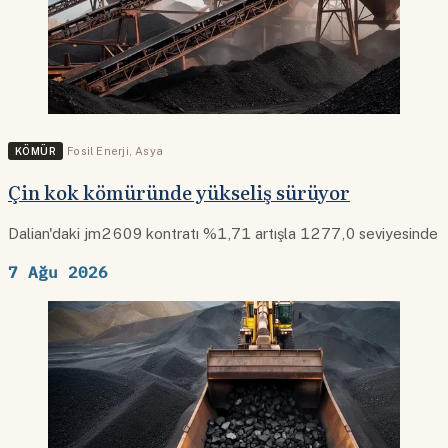
KÖMÜR
Fosil Enerji
,
Asya
Çin kok kömüründe yükseliş sürüyor
Dalian'daki jm2609 kontratı %1,71 artışla 1277,0 seviyesinde
7 Ağu 2026