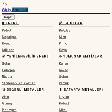
Giriş
Abone ol
Kapat
🛢 ENERJI
🌾 TAHILLAR
Petrol
Buğday
Doğalgaz
Mısır
Kömür
Pirinç
Nükleer
Soya
☀️ YENILENEBILIR ENERJI
☕ YUMUŞAK EMTIALAR
Solar
Kahve
Hidrojen
Kakao
Rüzgar
Şeker
Yenilenebilir Şirketleri
Pamuk
🥇 DEĞERLI METALLER
🔋 BATARYA METALLERI
Altın
Lityum
Gümüş
Kobalt
Platinyum
Nikel