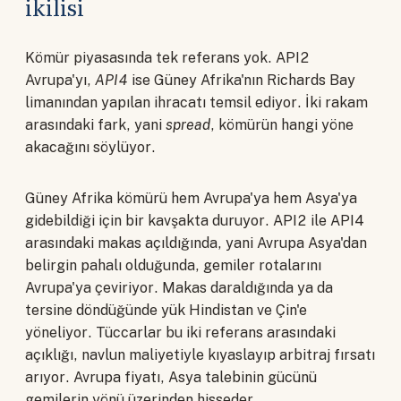
ikilisi
Kömür piyasasında tek referans yok. API2
Avrupa'yı,
API4
ise Güney Afrika'nın Richards Bay
limanından yapılan ihracatı temsil ediyor. İki rakam
arasındaki fark, yani
spread
, kömürün hangi yöne
akacağını söylüyor.
Güney Afrika kömürü hem Avrupa'ya hem Asya'ya
gidebildiği için bir kavşakta duruyor. API2 ile API4
arasındaki makas açıldığında, yani Avrupa Asya'dan
belirgin pahalı olduğunda, gemiler rotalarını
Avrupa'ya çeviriyor. Makas daraldığında ya da
tersine döndüğünde yük Hindistan ve Çin'e
yöneliyor. Tüccarlar bu iki referans arasındaki
açıklığı, navlun maliyetiyle kıyaslayıp arbitraj fırsatı
arıyor. Avrupa fiyatı, Asya talebinin gücünü
gemilerin yönü üzerinden hisseder.