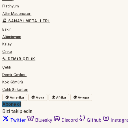
Platinyum
Altın Madencileri
🏭 SANAYI METALLERI
Bakır
Alüminyum
Kalay
Çinko
🔨 DEMIR ÇELIK
Çelik
Demir Cevheri
Kok Kömürü
Çelik Şirketleri
🌎 Amerika
🌏 Asya
🌍 Afrika
🌍 Avrupa
Abone ol
Bizi takip edin
Twitter
Bluesky
Discord
Github
Instagr