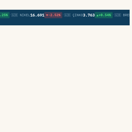
•
•
•
16.691
3.763
83
🇬🇧 NIKEL
▼-2.52%
🇬🇧 ÇINKO
▲+0.54%
🇬🇧 BRENT