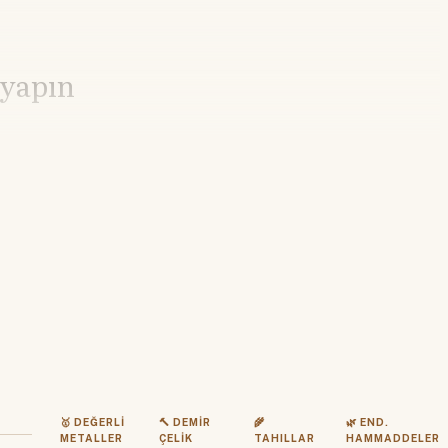
 yapın
🥇 DEĞERLI
🔨 DEMIR
🌾
🌿 END.
METALLER
ÇELIK
TAHILLAR
HAMMADDELER