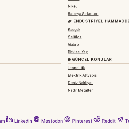
Nikel
Batarya Şirketleri
🌿 ENDÜSTRIYEL HAMMADD
Kauçuk
Selüloz
Gübre
Bitkisel Yağ
🌐 GÜNCEL KONULAR
Jeopolitik
Elektrik Altyapısı
Deniz Nakliyat
Nadir Metaller
am
Linkedin
Mastodon
Pinterest
Reddit
T