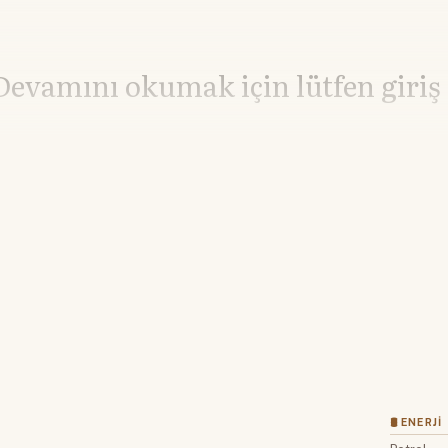
Devamını okumak için lütfen giriş
Hesabınız yoksa lütfen abone olun.
Hemen Abone Ol
Hesabınız var mı?
Giriş
🛢 ENERJI