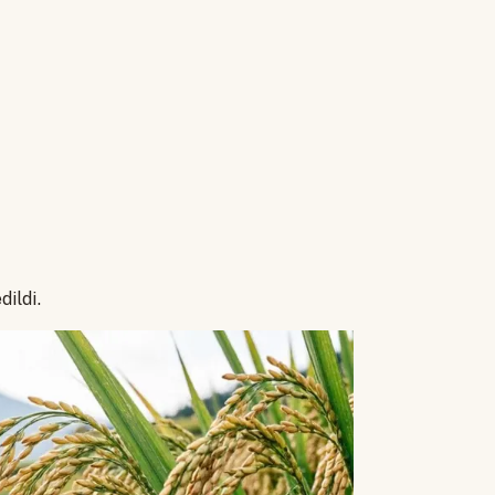
ildi.